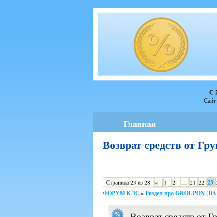
С 
Сайт 
Главная
Возврат средств от Г
Страница
23
из
28
«
1
2
…
21
22
23
ФОРУМ КЛС
»
Раздел про GROUPON (D
Возврат средств от Г