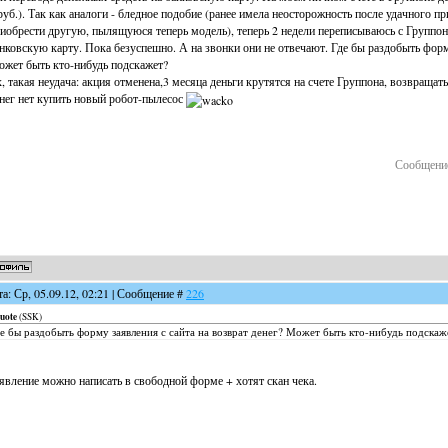
руб.). Так как аналоги - бледное подобие (ранее имела неосторожность после удачного 
иобрести другую, пылящуюся теперь модель), теперь 2 недели переписываюсь с Группон
нковскую карту. Пока безуспешно. А на звонки они не отвечают. Где бы раздобыть форму
жет быть кто-нибудь подскажет?
, такая неудача: акция отменена,3 месяца деньги крутятся на счете Группона, возвращат
нег нет купить новый робот-пылесос
Сообщени
та: Ср, 05.09.12, 02:21 | Сообщение #
226
uote
(
SSK
)
е бы раздобыть форму заявления с сайта на возврат денег? Может быть кто-нибудь подскаж
явление можно написать в свободной форме + хотят скан чека.