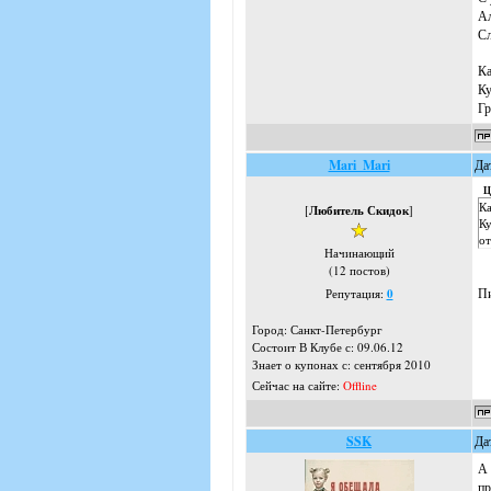
Ал
Сл
Ка
Ку
Гр
Mari_Mari
Да
Ц
Ка
[
Любитель Скидок
]
Ку
от
Начинающий
(12 постов)
Пи
Репутация:
0
Город: Санкт-Петербург
Состоит В Клубе с: 09.06.12
Знает о купонах с: сентября 2010
Сейчас на сайте:
Offline
SSK
Да
А 
пр