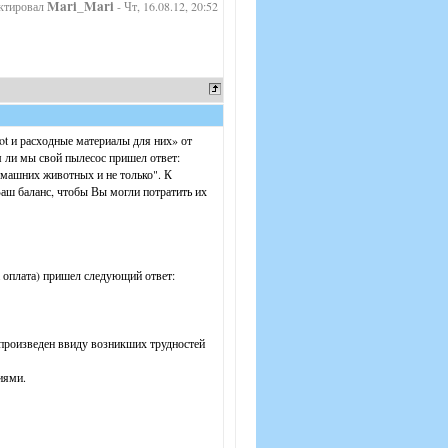
Mari_Mari
ктировал
-
Чт, 16.08.12, 20:52
ot и расходные материалы для них» от
м ли мы свой пылесос пришел ответ:
омашних животных и не только". К
ш баланс, чтобы Вы могли потратить их
а оплата) пришел следующий ответ:
произведен ввиду возникших трудностей
иями.