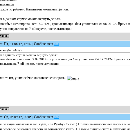
ександра
ужба по работе с Клиентами компании Групон.
к в данном случае можно вернуть деньги.
пон был активирован 09.07.2012г., срок активации был установлен 04.08.2012г. Время п
упон отправлена на 7-ой неделе, после активации.
та: Пт, 31.08.12, 16:47 | Сообщение #
224
итата
(
Jolly-Jully
)
к в данном случае можно вернуть деньги.
пон был активирован 09.07.2012г., срок активации был установлен 04.08.2012г. Время пост
правлена на 7-ой неделе, после активации.
шите им, у них сейчас массовые невозвраты.
та: Ср, 05.09.12, 02:05 | Сообщение #
225
я по акции оплатила и за Скубу, и за Румбу (35 тыс.) Получила аналогичные письма об 
и переводе денежных средств на банковскую карту. На моём личном счёте в Группоне ден