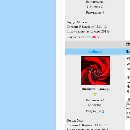
Начинающий
(16 постов)
Репутация:
0
Город: Москва
Состоит В Клубе с: 05.09.12
Знает о купонах с: март 2011г.
Сейчас на сайте:
Offline
shalinavd
Да
УР
ме
ро
Д
---
На
[
Любитель-Стажер
]
Я 
Q
Начинающий
По
(2 постов)
ме
Репутация:
0
ре
На
Город: Уфа
Состоит В Клубе с: 13.09.12
Знает о купонах с: июль 2011