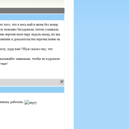
о того, что я весь май и июнь без конца
алу вежливо беседовали, потом узнавали,
они перечислили пару недель назад, но мы
инения и доказательства перечисления на
везу, куда вам? Муж сказал ему, что
ссказывайте знакомым, чтобы не вздумали
лучше!
некому работать.