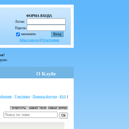
ФОРМА ВХОДА
Логин:
Пароль:
запомнить
Забыл пароль
|
Регистрация
ся!
оруме.
О Клубе
общения
·
Участники
·
Правила форума
·
RSS
]