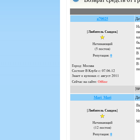
a70025
Да
На
[
Любитель Скидок
]
пи
ка
бы
Начинающий
ка
(5 постов)
В 
Репутация:
0
по
В 
Город: Москва
по
Состоит В Клубе с: 07.06.12
Знает о купонах с: август 2011
Сейчас на сайте:
Offline
Mari_Mari
Да
Ва
[
Любитель Скидок
]
Не
Мн
Начинающий
(12 постов)
Репутация:
0