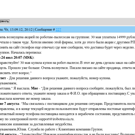
та: Чт, 13.09.12, 20:12 | Сообщение #
227
ень возмущена акцией по роботам-пылесосам на группоне. 30 мая уплатила 14999 рубле
чтали о таком чуде. Хотели именно этой фирмы, хотя до этого были акции с другими РП. 
онить на сайт (телефон еще отвечал) где мне сообщили, что доставка будет через неделю. 
уппон. Началась переписка:
-24 июл 20:07 (MSK)
:
дравствуйте! 30 мая купила купон на робот-пылесос.В этот же день сделала заказ на сай
дель. Прошло уже больше. Очень волнуемся. Писали письмо на сайте продавца, ответа 
яснить этот вопрос."
твет
- Для решения данного вопроса укажите, пожалуйста, номер купона.
уважением,
етлана." Я выслала.
Мне
- "Для решения данного вопроса сообщите, пожалуйста, был ли
ложительного ответа, укажите номер заказа и Ф.И.О. при обращении к поставщику.С у
выслала конечно же номер заказа.
е 7 августа
- "Мы связались с поставщиком для решения ситуации. Представитель пост
правлены, и в конце текущей недели пользователям будут отправлены постовые иденти
нтактный номер телефона поставщика находится в нерабочем состоянии, представитель
му по электронной почте support@irobotrussia.ru.
иносим извинения за доставленные неудобства.
уважением,Юлия. Служба по работе с Клиентами компании Групон.
14 августа
- "Здравствуйте! Никакие идентификаторы так и не были высланы! Волнуемс