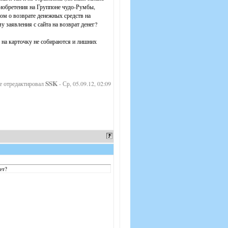
приобретения на Группоне чудо-Румбы,
ом о возврате денежных средств на
 заявления с сайта на возврат денег?
ь на карточку не собираются и лишних
SSK
е отредактировал
-
Ср, 05.09.12, 02:09
ет?