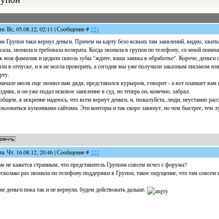
та: Вс, 05.08.12, 02:11 | Сообщение #
221
м Групон таки вернул деньги. Причем на карту безо всяких там заявлений, видно, хватил
сала, звонила и требовала возврата. Когда звонила в групон по телефону, со мной понач
к моя фамилия и цедили сквозь зубы "ждите, ваша заявка в обработке". Короче, деньги 
ли в отпуске, и я не могла проверить, а сегодня мы уже получили заказным письмом изв
рту.
начале июля еще звонил нам дядя, представился курьером, говорит - а вот планшет вам 
здняк, и он уже подал исковое заявление в суд, но теперь он, конечно, забрал.
общем, я искренне надеюсь, что всем вернут деньги, и, пожалуйста, люди, неустанно ра
льзоваться купонными сайтами. Эти конторы и так скоро завянут, но чем быстрее, тем 
та: Чт, 16.08.12, 20:46 | Сообщение #
222
м не кажется странным, что представитель Групона совсем исчез с форума?
сколько раз звонила по телефону поддержки в Групон, такое ощущение, что там совсем 
е деньги пока так и не вернули, будем действовать дальше.