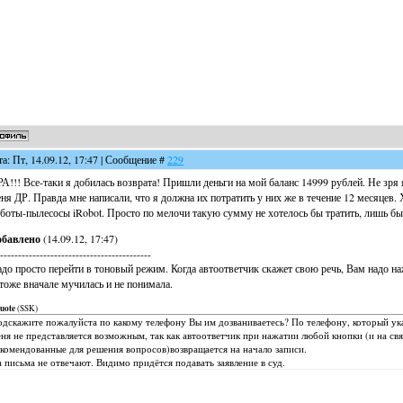
та: Пт, 14.09.12, 17:47 | Сообщение #
229
А!!! Все-таки я добилась возврата! Пришли деньги на мой баланс 14999 рублей. Не зря я
ня ДР. Правда мне написали, что я должна их потратить у них же в течение 12 месяцев. 
боты-пылесосы iRobot. Просто по мелочи такую сумму не хотелось бы тратить, лишь бы п
обавлено
(14.09.12, 17:47)
------------------------------------------
до просто перейти в тоновый режим. Когда автоответчик скажет свою речь, Вам надо нажа
тоже вначале мучилась и не понимала.
uote
(
SSK
)
дскажите пожалуйста по какому телефону Вы им дозваниваетесь? По телефону, который ука
ня не представляется возможным, так как автоответчик при нажатии любой кнопки (и на свя
комендованные для решения вопросов)возвращается на начало записи.
 письма не отвечают. Видимо придётся подавать заявление в суд.