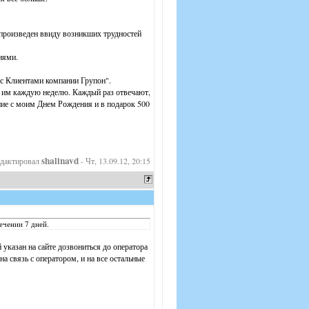
произведен ввиду возникших трудностей
иями.
 с Клиентами компании Групон".
ю им каждую неделю. Каждый раз отвечают,
ение с моим Днем Рождения и в подарок 500
shalinavd
едактировал
-
Чт, 13.09.12, 20:15
ечении 7 дней.
указан на сайте дозвониться до оператора
а связь с оператором, и на все остальные