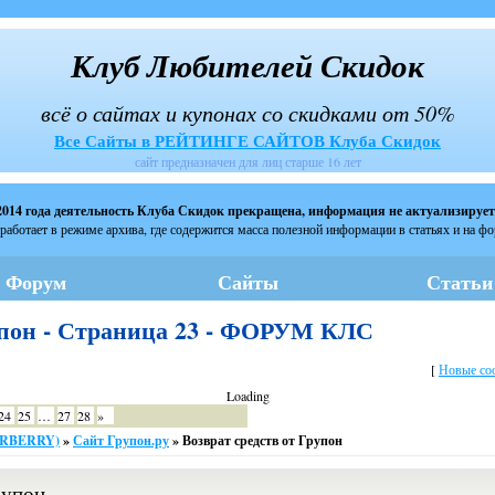
Клуб Любителей Скидок
всё о сайтах и купонах со скидками от 50%
Все Сайты в РЕЙТИНГЕ САЙТОВ Клуба Скидок
сайт предназначен для лиц старше 16 лет
2014 года деятельность Клуба Скидок прекращена, информация не актуализирует
работает в режиме архива, где содержится масса полезной информации в статьях и на ф
Форум
Сайты
Статьи
рупон - Страница 23 - ФОРУМ КЛС
[
Новые со
Loading
24
25
…
27
28
»
ARBERRY)
»
Сайт Групон.ру
»
Возврат средств от Групон
рупон