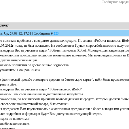
Сообщение отреда
та: Ср, 29.08.12, 17:51 | Сообщение #
223
т возникла проблема с возвратом денежных средств. По акции: «Роботы-пылесосы iRob
.07.2012г. товар не был поставлен. На сообщение в Групон с просьбой выяснить получи
агодарим Вас за участие в акции "Роботы-пылесосы iRobot. Моющие, для владельцев д
жалению, мы прекращаем акцию по техническим причинам. Мы возвращаем деньги на Ва
 другие интересные акции.
иносим извинения за доставленные неудобства.
уважением, Groupon Russia.
 фактической просьбе о возврате средств на банковскую карта (с неё и была произведен
равствуйте.
агодарим Вас за участие в акции "Робот-пылесос iRobot".
иносим Вам свои извинения за доставленные неудобства.
сожалению, по техническим причинам возврат денежных средств, который должен быть 
 своевременной поставкой товара, был отменен.
 предлагаем Вам поучаствовать в аналогичном предложении с более выгодными услов
лее подробная информация будет Вам доступна на следующей неделе.
едите за новостями!
асибо за понимание.
уважением,