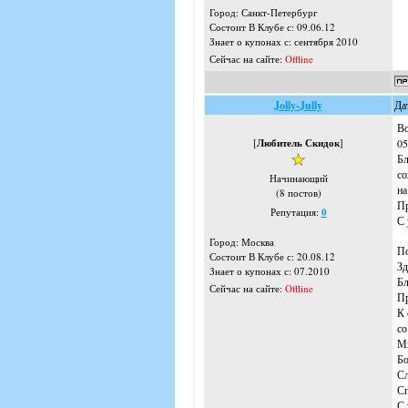
Город: Санкт-Петербург
Состоит В Клубе с: 09.06.12
Знает о купонах с: сентября 2010
Сейчас на сайте:
Offline
Jolly-Jully
Да
Во
[
Любитель Скидок
]
05
Бл
со
Начинающий
на
(8 постов)
Пр
Репутация:
0
С 
Город: Москва
По
Состоит В Клубе с: 20.08.12
Зд
Знает о купонах с: 07.2010
Бл
Сейчас на сайте:
Offline
Пр
К 
со
Мы
Бо
Сл
Сп
С 