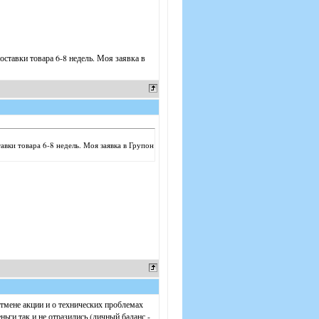
оставки товара 6-8 недель. Моя заявка в
авки товара 6-8 недель. Моя заявка в Групон
отмене акции и о технических проблемах
ьги так и не отразились (личный баланс -