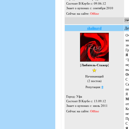
Состоит В Клубе с: 09.06.12
Знает о купонах с: сентября 2010
Сейчас на сайте:
Offline
shalinavd
Да
Оч
ме
зв
Гр
Я 
"З
не
[
Любитель-Стажер
]
вы
О
Начинающий
С 
(2 постов)
Св
Репутация:
0
по
Я 
Город: Уфа
Мн
Состоит В Клубе с: 13.09.12
от
Знает о купонах с: июль 2011
Ко
Сейчас на сайте:
Offline
не
Пр
С 
Я 