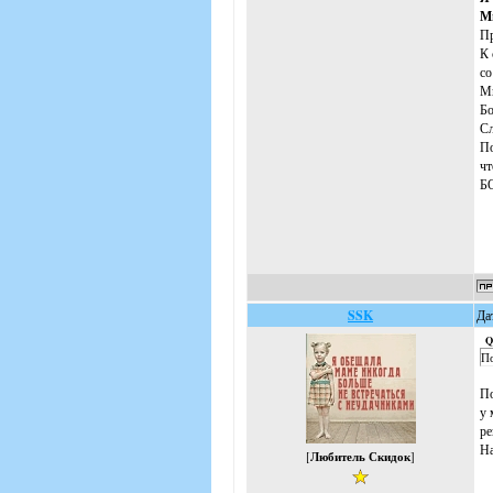
Мн
Пр
К 
со
Мы
Бо
Сл
По
чт
Б
SSK
Да
Q
По
По
у 
ре
На
[
Любитель Скидок
]