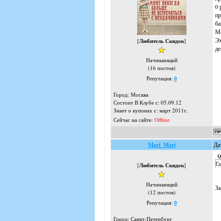
0 
пр
ба
Мо
Эх
[
Любитель Скидок
]
де
Начинающий
(16 постов)
Репутация:
0
Город: Москва
Состоит В Клубе с: 05.09.12
Знает о купонах с: март 2011г.
Сейчас на сайте:
Offline
Mari_Mari
Да
Q
Гд
[
Любитель Скидок
]
Начинающий
За
(12 постов)
Репутация:
0
Город: Санкт-Петербург