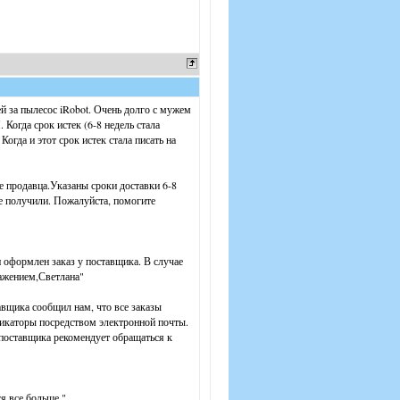
й за пылесос iRobot. Очень долго с мужем
Когда срок истек (6-8 недель стала
Когда и этот срок истек стала писать на
те продавца.Указаны сроки доставки 6-8
не получили. Пожалуйста, помогите
 оформлен заказ у поставщика. В случае
важением,Светлана"
авщика сообщил нам, что все заказы
фикаторы посредством электронной почты.
 поставщика рекомендует обращаться к
я все больше."