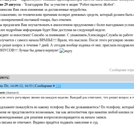
е 29 августа
- "Благодарим Вас за участие в акции "Робот-пылесос iRobot".
иносим Вам свои извинения за доставленные неудобства.
сожалению, по техническим причинам возврат денежных средств, который должен быть 
 своевременной поставкой товара, был отменен.
 предлагаем Вам поучаствовать в аналогичном предложении с более выгодными услов
лее подробная информация будет Вам доступна на следующей неделе.
едите за новостями! Спасибо за понимание. С уважением,Александра.Служба по работе
лучается с самого начала ВРАНЬЕ!!! Врали, что выслали. После этого регулярно звон
о решат вопрос в течении 7 дней. А сегодня вообще издевка от них: прислали поздравл
ОНУСОВ!!! Лучше бы деньги вернули!
Сообщение отр
та: Пт, 14.09.12, 16:53 | Сообщение #
228
uote
(
shalinavd
)
сле этого регулярно звоню им каждую неделю. Каждый раз отвечают, что решат вопрос в т
дскажите пожалуйста по какому телефону Вы им дозваниваетесь? По телефону, который 
меня не представляется возможным, так как автоответчик при нажатии любой кнопки (и н
комендованные для решения вопросов)возвращается на начало записи.
 письма не отвечают. Видимо придётся подавать заявление в суд.