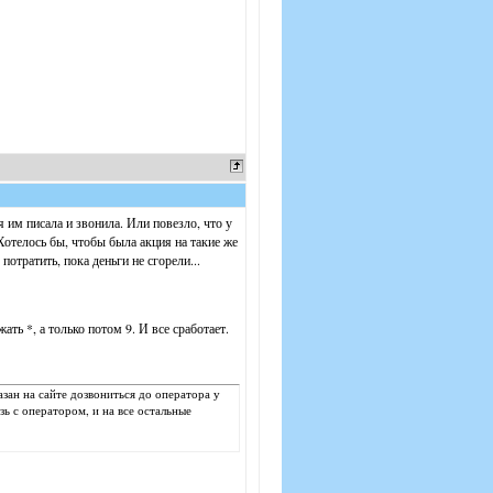
 им писала и звонила. Или повезло, что у
Хотелось бы, чтобы была акция на такие же
отратить, пока деньги не сгорели...
ть *, а только потом 9. И все сработает.
зан на сайте дозвониться до оператора у
зь с оператором, и на все остальные