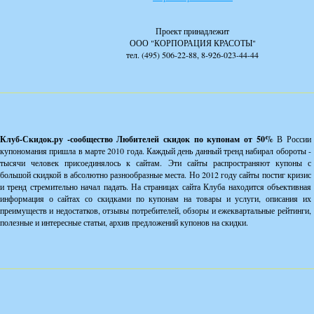
Проект принадлежит
ООО "КОРПОРАЦИЯ КРАСОТЫ"
тел. (495) 506-22-88, 8-926-023-44-44
Клуб-Скидок.ру -сообщество Любителей скидок по купонам от 50%
В России
купономания пришла в марте 2010 года. Каждый день данный тренд набирал обороты -
тысячи человек присоединялось к сайтам. Эти сайты распространяют купоны с
большой скидкой в абсолютно разнообразные места. Но 2012 году сайты постиг кризис
и тренд стремительно начал падать. На страницах сайта Клуба находится объективная
информация о сайтах со скидками по купонам на товары и услуги, описания их
преимуществ и недостатков, отзывы потребителей, обзоры и ежеквартальные рейтинги,
полезные и интересные статьи, архив предложений купонов на скидки.