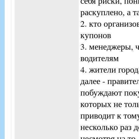
себя риски, по
раскуплено, а т
2. кто организо
купонов
3. менеджеры, 
водителям
4. жители город
далее - правите
побуждают поку
которых не толь
приводит к тому
несколько раз 
несмотря на то