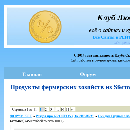
Клуб Лю
всё о сайтах и 
Все Сайты в РЕ
сайт предн
С 2014 года деятельность Клуба С
Сайт работает в режиме архива, где сод
Главная
Форум
Продукты фермерских хозяйств из Sfer
Страница
1
из
11
1
2
3
…
10
11
»
ФОРУМ КЛС
»
Раздел про GROUPON (DARBERRY)
»
Скидки Групон в М
(отзывы)
(450 рублей вместо 1000.)