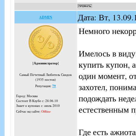
Дата: Вт, 13.09
ADMIN
Немного некорр
Имелось в виду
купить купон, 
[
Администратор
]
один момент, о
Самый Почетный Любитель Скидок
(1935 постов)
захотел, поним
Репутация:
79
подождать неде
Город: Москва
Состоит В Клубе с: 28.06.10
Знает о купонах с: июль 2010
естественным п
Сейчас на сайте:
Offline
Где есть ажиота