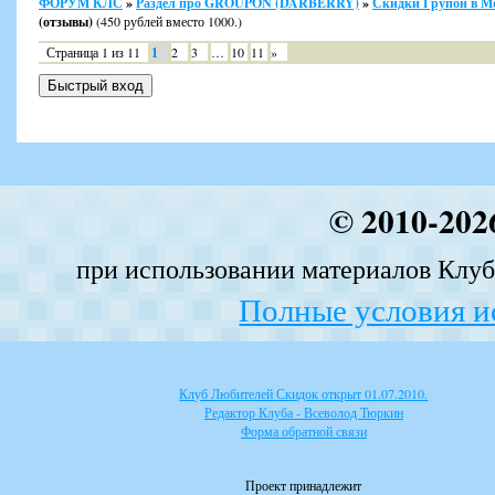
ФОРУМ КЛС
»
Раздел про GROUPON (DARBERRY)
»
Скидки Групон в М
(отзывы)
(450 рублей вместо 1000.)
Страница
1
из
11
1
2
3
…
10
11
»
© 2010-202
при использовании материалов Клуба
Полные условия и
Клуб Любителей Скидок открыт 01.07.2010.
Редактор Клуба - Всеволод Тюркин
Форма обратной связи
Проект принадлежит