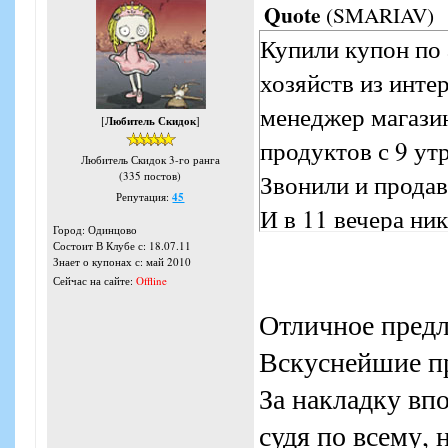
Quote
(
SMARIAV
)
Купили купон по
хозяйств из интер
менеджер магази
[
Любитель Скидок
]
продуктов с 9 ут
Любитель Скидок 3-го ранга
Звонили и продав
(335 постов)
Репутация:
45
И в 11 вечера ни
Город: Одинцово
разочарование и 
Состоит В Клубе с: 18.07.11
Знает о купонах с: май 2010
Сейчас на сайте:
Offline
Отличное предл
Вскуснейшие п
За накладку впо
судя по всему, 