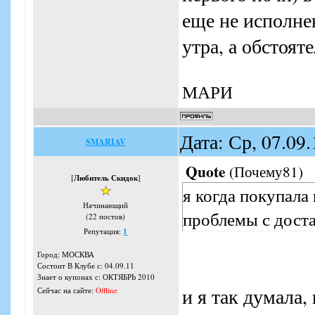
еще не исполнен
утра, а обстояте
МАРИ
Дата: Ср, 07.09
SMARIAV
Quote
(
Почему81
)
[
Любитель Скидок
]
я когда покупала
Начинающий
проблемы с доста
(22 постов)
Репутация:
1
Город: МОСКВА
Состоит В Клубе с: 04.09.11
Знает о купонах с: ОКТЯБРЬ 2010
и я так думала
Сейчас на сайте:
Offline