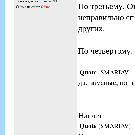
Знает о купонах с: июль 2010
По третьему. От
Сейчас на сайте:
Offline
неправильно сп
других.
По четвертому. 
Quote
(
SMARIAV
)
да. вкусные, но п
Насчет:
Quote
(
SMARIAV
)