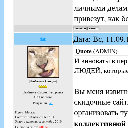
личными делами.
привезут, как 
Дата: Вс, 11.09
flor
Quote
(
ADMIN
)
И виноваты в пе
ЛЮДЕЙ, которые с
[
Любитель Скидок
]
Вы меня извин
Любитель Скидок 1-го ранга
(161 постов)
скидочные сайт
Репутация:
33
организовать 
Город: Москва
Состоит В Клубе с: 06.02.11
коллективной
Знает о купонах с: сентябрь 2010
Сейчас на сайте:
Offline