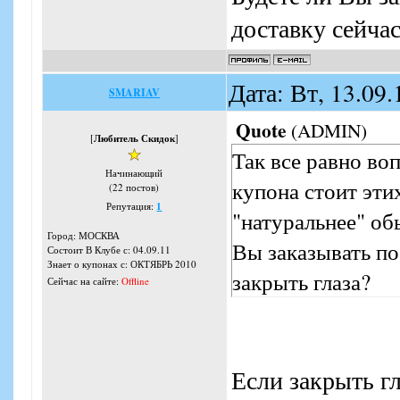
доставку сейчас
Дата: Вт, 13.09
SMARIAV
Quote
(
ADMIN
)
[
Любитель Скидок
]
Так все равно во
Начинающий
купона стоит эти
(22 постов)
Репутация:
1
"натуральнее" об
Город: МОСКВА
Вы заказывать по
Состоит В Клубе с: 04.09.11
Знает о купонах с: ОКТЯБРЬ 2010
закрыть глаза?
Сейчас на сайте:
Offline
Если закрыть гл