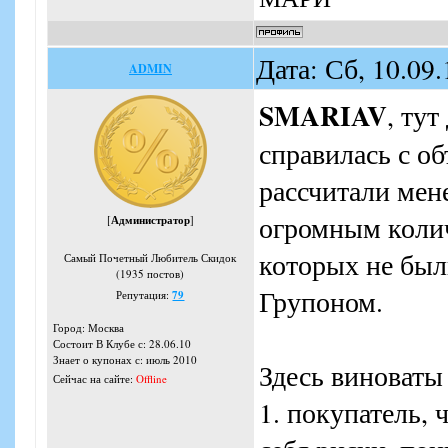
Дата: Сб, 10.09
ADMIN
SMARIAV
, тут
справилась с о
рассчитали мен
огромным колич
[
Администратор
]
которых не был
Самый Почетный Любитель Скидок
(1935 постов)
Групоном.
Репутация:
79
Город: Москва
Состоит В Клубе с: 28.06.10
Знает о купонах с: июль 2010
Здесь виноваты 
Сейчас на сайте:
Offline
1. покупатель, 