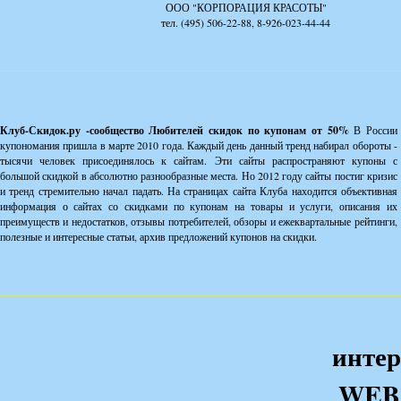
ООО "КОРПОРАЦИЯ КРАСОТЫ"
тел. (495) 506-22-88, 8-926-023-44-44
Клуб-Скидок.ру -сообщество Любителей скидок по купонам от 50%
В России
купономания пришла в марте 2010 года. Каждый день данный тренд набирал обороты -
тысячи человек присоединялось к сайтам. Эти сайты распространяют купоны с
большой скидкой в абсолютно разнообразные места. Но 2012 году сайты постиг кризис
и тренд стремительно начал падать. На страницах сайта Клуба находится объективная
информация о сайтах со скидками по купонам на товары и услуги, описания их
преимуществ и недостатков, отзывы потребителей, обзоры и ежеквартальные рейтинги,
полезные и интересные статьи, архив предложений купонов на скидки.
интер
WEB