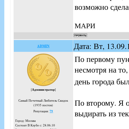
возможно сдела
МАРИ
Дата: Вт, 13.09
ADMIN
По первому пун
несмотря на то
день города бы
[
Администратор
]
По второму. Я 
Самый Почетный Любитель Скидок
(1935 постов)
выдирать из те
Репутация:
79
Город: Москва
Состоит В Клубе с: 28.06.10