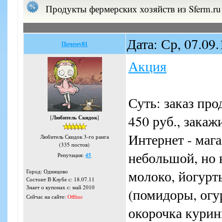
Продукты фермерских хозяйств из Sferm.ru
Дата: Ср, 07.09
Почему81
Акция
Суть: заказ про
450 руб., закаж
[
Любитель Скидок
]
Интернет - маг
Любитель Скидок 3-го ранга
(335 постов)
небольшой, но в
Репутация:
45
молоко, йогурты
Город: Одинцово
Состоит В Клубе с: 18.07.11
Знает о купонах с: май 2010
(помидоры, огур
Сейчас на сайте:
Offline
окорочка курин