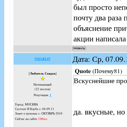
был просто неп
почту два раза
объяснение при
акции написала
Дата: Ср, 07.09
SMARIAV
Quote
(
Почему81
)
[
Любитель Скидок
]
Вскуснейшие пр
Начинающий
(22 постов)
Репутация:
1
Город: МОСКВА
да. вкусные, но
Состоит В Клубе с: 04.09.11
Знает о купонах с: ОКТЯБРЬ 2010
Сейчас на сайте:
Offline