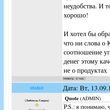
неудобства. И т
хорошо!
И хотел бы обр
что ни слова о
соотношение уп
денег этому кач
не о продуктах
Дата: Вт, 13.09
SMARIAV
Quote
(
ADMIN
)
[
Любитель Скидок
]
P.S.: я понимаю, 
Начинающий