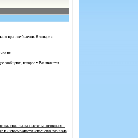
ла по причине болезни. В январе я
 они не
ее сообщение, которое у Вас является
 осложнения вызванные этим состоянием и
ее к «невозможности исполнения возникла