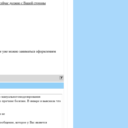
 сейчас должно с Вашей стороны
не уже можно заниматься оформлением
го мануальногомоделирования
о причине болезни. В январе я выяснила что
и не
ообщение, которое у Вас является