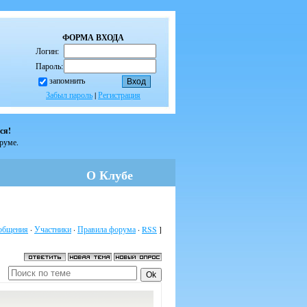
ФОРМА ВХОДА
Логин:
Пароль:
запомнить
Забыл пароль
|
Регистрация
ся!
оруме.
О Клубе
общения
·
Участники
·
Правила форума
·
RSS
]