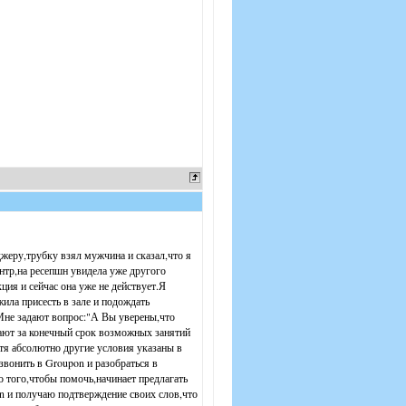
джеру,трубку взял мужчина и сказал,что я
ентр,на ресепшн увидела уже другого
ция и сейчас она уже не действует.Я
жила присесть в зале и подождать
.Мне задают вопрос:"А Вы уверены,что
тают за конечный срок возможных занятий
тя абсолютно другие условия указаны в
звонить в Groupon и разобраться в
о того,чтобы помочь,начинает предлагать
on и получаю подтверждение своих слов,что