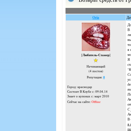
Oria
Да
До
В 
ли
вы
то
я 
мо
[
Любитель-Стажер
]
Я 
ст
Начинающий
"
К
(4 постов)
Со
Репутация:
0
ус
де
Город: краснодар
то
Состоит В Клубе с: 09.04.14
По
Знает о купонах с: март 2010
Ак
Сейчас на сайте:
Offline
от
С 
А
В 
я 
по