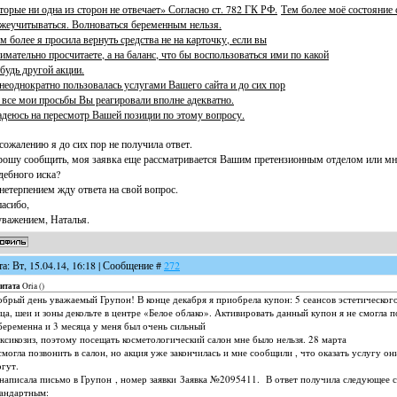
торые ни одна из сторон не отвечает» Согласно ст. 782 ГК РФ.
Тем более моё состояние
жеучитываться. Волноваться беременным нельзя.
м более я просила вернуть средства не на карточку, если вы
имательно просчитаете, а на баланс, что бы воспользоваться ими по какой
будь другой акции.
неоднократно пользовалась услугами Вашего сайта и до сих пор
 все мои просьбы Вы реагировали вполне адекватно.
деюсь на пересмотр Вашей позиции по этому вопросу.
сожалению я до сих пор не получила ответ.
ошу сообщить, моя заявка еще рассматривается Вашим претензионным отделом или м
дебного иска?
нетерпением жду ответа на свой вопрос.
асибо,
уважением, Наталья.
та: Вт, 15.04.14, 16:18 | Сообщение #
272
итата
Oria
(
)
брый день уважаемый Групон! В конце декабря я приобрела купон: 5 сеансов эстетическо
ца, шеи и зоны декольте в центре «Белое облако». Активировать данный купон я не смогла п
беременна и 3 месяца у меня был очень сильный
ксикозиз, поэтому посещать косметологический салон мне было нельзя. 28 марта
смогла позвонить в салон, но акция уже закончилась и мне сообщили , что оказать услугу он
гут.
написала письмо в Групон , номер заявки Заявка №2095411. В ответ получила следующее с
андартным: