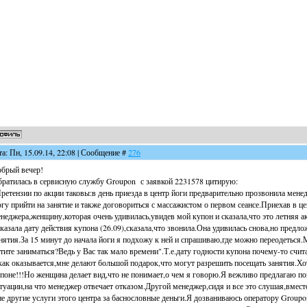
та: Пн, 15.09.14, 22:08 | Сообщение #
276
брый вечер!
ратилась в сервисную службу Groupon с заявкой 2231578 цитирую:
ретензии по акции таковы:в день приезда в центр йоги предварительно прозвонила мене
гу прийти на занятие и также договориться с массажистом о первом сеансе.Приехав в ц
неджера,женщину,которая очень удивилась,увидев мой купон и сказала,что это летняя ак
казала дату действия купона (26.09),сказала,что звонила.Она удивилась снова,но предло
нятия.За 15 минут до начала йоги я подхожу к ней и спрашиваю,где можно переодеться
тите заниматься?Ведь у Вас так мало времени".Т.е.дату годности купона почему-то счи
как оказывается,мне делают большой подарок,что могут разрешить посещать занятия.Хо
поне!!!Но женщина делает вид,что не понимает,о чем я говорю.Я вежливо предлагаю по
туации,на что менеджер отвечает отказом.Другой менеджер,сидя и все это слушая,вмест
е другие услуги этого центра за баснословные деньги.Я дозваниваюсь оператору Group