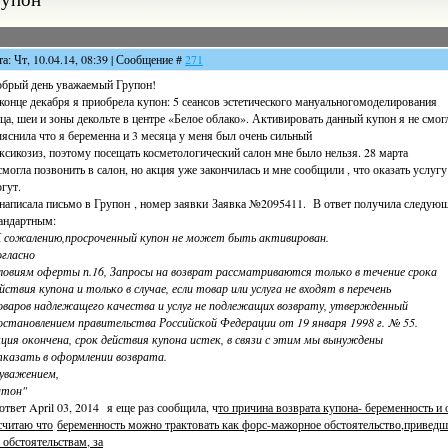
та: Чт, 10.04.14, 08:39 | Сообщение #
271
брый день уважаемый Групон!
конце декабря я приобрела купон: 5 сеансов эстетического мануальногомоделирования
ца, шеи и зоны декольте в центре «Белое облако». Активировать данный купон я не смог
яснила что я беременна и 3 месяца у меня был очень сильный
ксикозиз, поэтому посещать косметологический салон мне было нельзя. 28 марта
смогла позвонить в салон, но акция уже закончилась и мне сообщили , что оказать услугу
гут.
написала письмо в Групон , номер заявки Заявка №2095411. В ответ получила следующ
андартным:
 сожалению,просроченный купон не может быть активирован.
гласно
ловиям оферты п.16, Запросы на возврат рассматриваются только в течение срока
йствия купона и только в случае, если товар или услуга не входят в перечень
варов надлежащего качества и услуг не подлежащих возврату, утвержденный
становлением правительства Российской Федерации от 19 января 1998 г. № 55.
ция окончена, срок действия купона истек, в связи с этим мы вынуждены
казать в оформлении возврата.
уважением,
нтон"
ответ April 03, 2014 я еще раз сообщила, ч
то причина возврата купона- беременность и
считаю что
беременность можно трактовать как форс-мажорное обстоятельство,приведш
 обстоятельствам, за