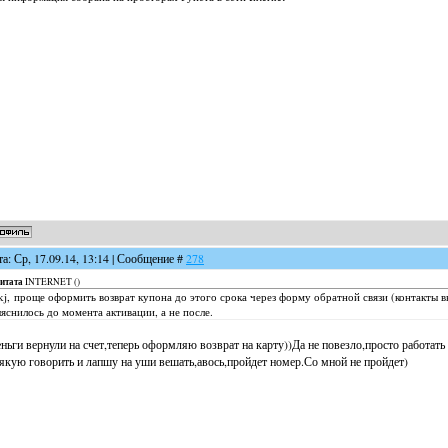
та: Ср, 17.09.14, 13:14 | Сообщение #
278
итата
INTERNET
(
)
kj, проще оформить возврат купона до этого срока через форму обратной связи (контакты в
яснилось до момента активации, а не после.
ньги вернули на счет,теперь оформляю возврат на карту))Да не повезло,просто работат
якую говорить и лапшу на уши вешать,авось,пройдет номер.Со мной не пройдет)