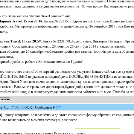
та активации купона не равно дате последнего занятия,как мне сказали.Очень жаль,пот
зывы,но такая халатность сводит на нет весь позитив!!!Очень прошу Вас оперативно разо
 что Ваша коллега Марина Travel отвечает мне:
арина Travel, 15 сен 20:48:
Заявка № 2231578.Здравствуйте, Виктория.Приносим Вам 
удобства. Мы проверили информацию, по данной акции до 26 сентября 2014 года Вам не
пону.
рина Travel, 15 сен 20:59:
Заявка № 2231578.Здравствуйте, Виктория.По акции https://g
ловиях: Срок действия купонов: с 26 июня до 26 сентября 2014 г. (включительно).
ким образом, до 26 сентября необходимо пройти все занятия. Если бы речь шла об акти
ажением,
ринаСлужба по работе с Клиентами компании Групон"
остите,что это значит? Я не первый раз пользуюсь услугами Вашего сайта,и всегда мне 
ЙСТВИТЕЛЬНО не указали последний день ПОСЛЕДНЕГО ЗАНЯТИЯ,а не активации куп
рина Travel.Учитывая то,что акция не закончена и купон не активирован,я вправе треб
язаться с Вашим генеральным директором,будьте добры,напишите данные.А также я не 
требителей и заодно в прокуратуру,где этим вопросом займется мой муж. Спасибо за п
та: Ср, 17.09.14, 00:42 | Сообщение #
277
kj
, проще оформить возврат купона до этого срока через форму обратной связи (контакт
о это выяснилось до момента активации, а не после.
я информация собрана на просторах Рунета в сети Internet