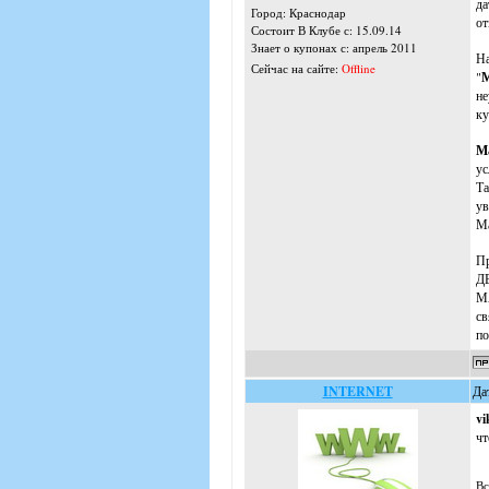
да
Город: Краснодар
от
Состоит В Клубе с: 15.09.14
Знает о купонах с: апрель 2011
На
Сейчас на сайте:
Offline
"
М
не
ку
Ма
ус
Та
ув
Ма
Пр
ДЕ
МА
св
по
INTERNET
Да
vi
чт
Вс