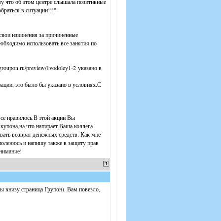
ому что об этом центре слышала позитивные
браться в ситуации!!!"
свои извинения за причиненные
обходимо использовать все занятия по
roupon.ru/preview/1vodoley1-2 указано в
вации, это было бы указано в условиях.С
все нравилось.В этой акции Вы
она,на что напирает Ваша коллега
овать возврат денежных средств. Как мне
поленюсь и напишу также в защиту прав
онимание!
ы внизу страница Групон). Вам повезло,