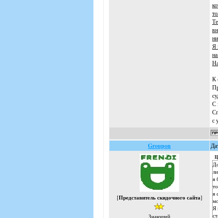
ко
то
Те
вн
ни
Я 
на
На
К 
Пр
су
С 
Сп
с 
Groupon
Да
Ц
До
ли
я 
то
я 
[
Представитель скидочного сайта
]
мо
Я 
ст
Знающий