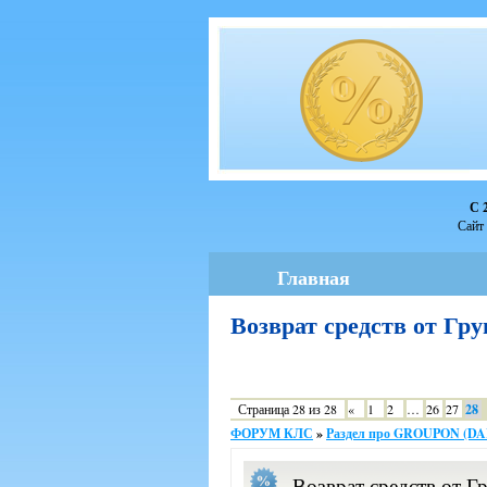
С 
Сайт 
Главная
Возврат средств от Г
Страница
28
из
28
«
1
2
…
26
27
28
ФОРУМ КЛС
»
Раздел про GROUPON (D
Возврат средств от Г