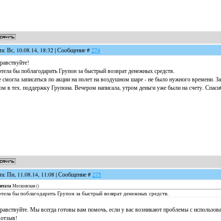
та: Вс, 10.08.14, 18:32 | Сообщение #
274
равствуйте!
тела бы поблагодарить Групон за быстрый возврат денежных средств.
 смогла записаться по акции на полет на воздушном шаре - не было нужного времени. За
ом в тех. поддержку Групона. Вечером написала, утром деньги уже были на счету. Спаси
та: Пн, 11.08.14, 11:08 | Сообщение #
275
итата
Московская
(
)
тела бы поблагодарить Групон за быстрый возврат денежных средств.
равствуйте. Мы всегда готовы вам помочь, если у вас возникают проблемы с использов
 отзыв!