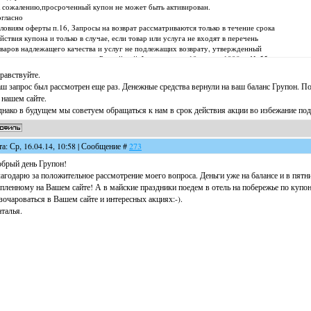
 сожалению,просроченный купон не может быть активирован.
гласно
ловиям оферты п.16, Запросы на возврат рассматриваются только в течение срока
йствия купона и только в случае, если товар или услуга не входят в перечень
варов надлежащего качества и услуг не подлежащих возврату, утвержденный
становлением правительства Российской Федерации от 19 января 1998 г. № 55.
ция окончена, срок действия купона истек, в связи с этим мы вынуждены
равствуйте.
казать в оформлении возврата.
ш запрос был рассмотрен еще раз. Денежные средства вернули на ваш баланс Групон. П
уважением,
 нашем сайте.
нтон"
нако в будущем мы советуем обращаться к нам в срок действия акции во избежание по
ответ April 03, 2014 я еще раз сообщила, что причина возврата купона- беременность и о
итаю что беременность можно трактовать как форс-мажорное обстоятельство,приведшее к
стоятельствам, за
торые ни одна из сторон не отвечает» Согласно ст. 782 ГК РФ. Тем более моё состояние с
та: Ср, 16.04.14, 10:58 | Сообщение #
273
жеучитываться. Волноваться беременным нельзя.
брый день Групон!
м более я просила вернуть средства не на карточку, если вы
имательно просчитаете, а на баланс, что бы воспользоваться ими по какой
агодарю за положительное рассмотрение моего вопроса. Деньги уже на балансе и в пятн
будь другой акции.
пленному на Вашем сайте! А в майские праздники поедем в отель на побережье по купон
неоднократно пользовалась услугами Вашего сайта и до сих пор
зочароваться в Вашем сайте и интересных акциях:-).
 все мои просьбы Вы реагировали вполне адекватно.
талья.
деюсь на пересмотр Вашей позиции по этому вопросу.
сожалению я до сих пор не получила ответ.
ошу сообщить, моя заявка еще рассматривается Вашим претензионным отделом или мне у
дебного иска?
нетерпением жду ответа на свой вопрос.
асибо,
уважением, Наталья.