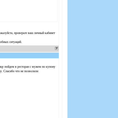
ожалуйста, проверьте ваш личный кабинет
добных ситуаций.
сложнения вызванные этим состоянием и я
 «невозможности исполнения возникла по
ейчас должно с Вашей стороны
ицу пойдем в ресторан с мужем по купону
у. Спасибо что не позволили
же можно заниматься оформлением