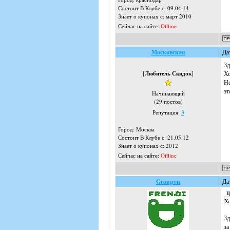
Состоит В Клубе с: 09.04.14
Знает о купонах с: март 2010
Сейчас на сайте:
Offline
Московская
Да
Зд
[
Любитель Скидок
]
Хо
Не
эт
Начинающий
(29 постов)
Репутация:
3
Город: Москва
Состоит В Клубе с: 21.05.12
Знает о купонах с: 2012
Сейчас на сайте:
Offline
Groupon
Да
Ц
Хо
Зд
за