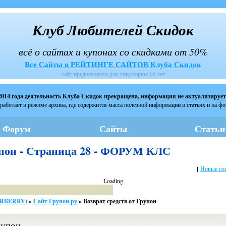
Клуб Любителей Скидок
всё о сайтах и купонах со скидками от 50%
Все Сайты в РЕЙТИНГЕ САЙТОВ Клуба Скидок
сайт предназначен для лиц старше 16 лет
2014 года деятельность Клуба Скидок прекращена, информация не актуализирует
работает в режиме архива, где содержится масса полезной информации в статьях и на ф
Форум
Сайты
Статьи
рупон - Страница 28 - ФОРУМ КЛС
[
Новые со
Loading
ARBERRY)
»
Сайт Групон.ру
»
Возврат средств от Групон
рупон