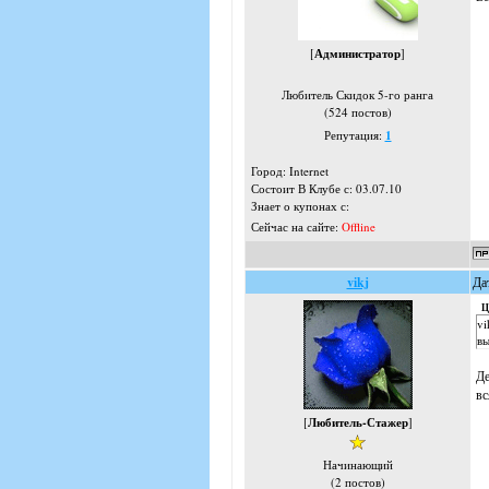
[
Администратор
]
Любитель Скидок 5-го ранга
(524 постов)
Репутация:
1
Город: Internet
Состоит В Клубе с: 03.07.10
Знает о купонах с:
Сейчас на сайте:
Offline
vikj
Да
Ц
vi
вы
Де
вс
[
Любитель-Стажер
]
Начинающий
(2 постов)