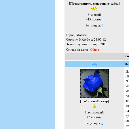
[
Представитель скидочного сайта
]
Знающий
(43 постов)
Репутация:
0
Город: Москва
Состоит В Клубе с: 24.05.12
Знает о купонах с: март 2010
Сейчас на сайте:
Offline
vikj
Да
До
Об
"П
мо
ме
по
за
[
Любитель-Стажер
]
хо
и,
Начинающий
ку
(2 постов)
си
Репутация:
0
мн