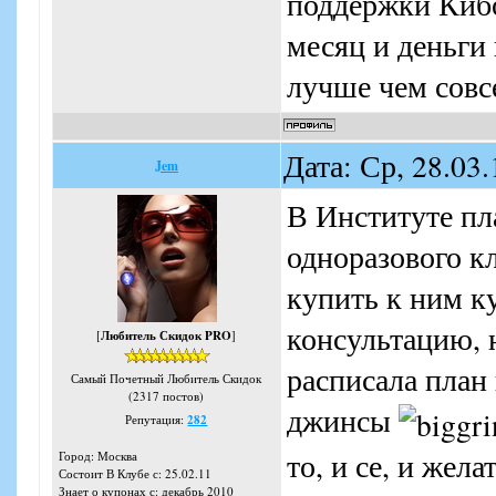
поддержки Кибо
месяц и деньги 
лучше чем совс
Дата: Ср, 28.03
Jem
В Институте пл
одноразового кл
купить к ним к
консультацию, 
[
Любитель Скидок PRO
]
расписала план 
Самый Почетный Любитель Скидок
(2317 постов)
джинсы
Репутация:
282
то, и се, и жел
Город: Москва
Состоит В Клубе с: 25.02.11
Знает о купонах с: декабрь 2010