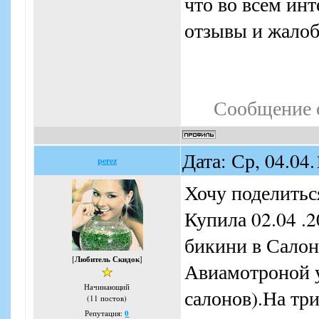
что во всем ин
отзывы и жалоб
Сообщение 
Дата: Ср, 04.04
perez
Хочу поделитьс
Купила 02.04 .2
бикини в Салон
[
Любитель Скидок
]
Авиамотроной у
Начинающий
салонов).На тр
(11 постов)
Репутация:
0