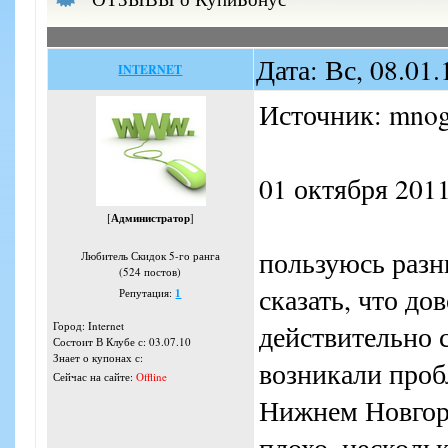
Дата: Вс, 08.01
INTERNET
Источник: mnog
01 октября 2011
[
Администратор
]
пользуюсь разн
Любитель Скидок 5-го ранга
(524 постов)
сказать, что до
Репутация:
1
Город: Internet
действительно 
Состоит В Клубе с: 03.07.10
Знает о купонах с:
возникали проб
Сейчас на сайте:
Offline
Нижнем Новгоро
плохо, нескольк