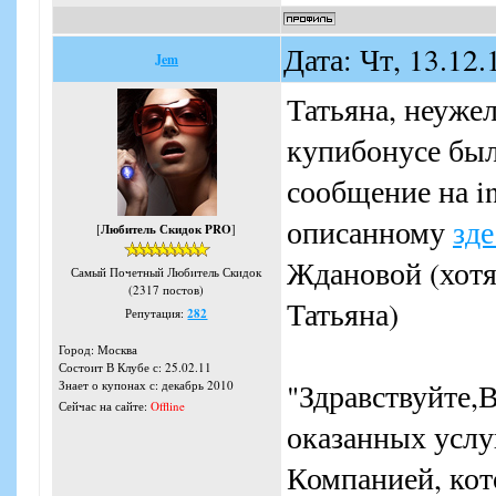
Дата: Чт, 13.12
Jem
Татьяна, неуже
купибонусе был
сообщение на i
описанному
зде
[
Любитель Скидок PRO
]
Ждановой (хотя
Самый Почетный Любитель Скидок
(2317 постов)
Татьяна)
Репутация:
282
Город: Москва
Состоит В Клубе с: 25.02.11
"Здравствуйте,
Знает о купонах с: декабрь 2010
Сейчас на сайте:
Offline
оказанных услу
Компанией, кото