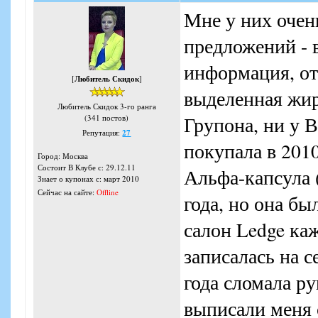
Мне у них очен
предложений - 
информация, от
[
Любитель Скидок
]
выделенная жир
Любитель Скидок 3-го ранга
Групона, ни у В
(341 постов)
Репутация:
27
покупала в 201
Город: Москва
Состоит В Клубе с: 29.12.11
Альфа-капсула (
Знает о купонах с: март 2010
Сейчас на сайте:
Offline
года, но она бы
салон Ledge каж
записалась на с
года сломала ру
выписали меня 