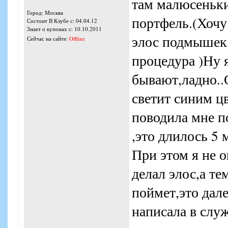
там малюсеньки
Город: Москва
портфель.(Хочу 
Состоит В Клубе с: 04.04.12
Знает о купонах с: 10.10.2011
элос подмышек,
Сейчас на сайте:
Offline
процедура )Ну 
бывают,ладно..
светит синим ц
поводила мне п
,это длилось 5
При этом я не 
делал элос,а те
поймет,это дал
написала в слу