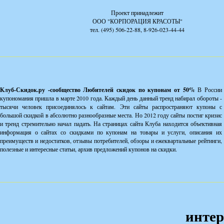
Проект принадлежит
ООО "КОРПОРАЦИЯ КРАСОТЫ"
тел. (495) 506-22-88, 8-926-023-44-44
Клуб-Скидок.ру -сообщество Любителей скидок по купонам от 50%
В России
купономания пришла в марте 2010 года. Каждый день данный тренд набирал обороты -
тысячи человек присоединялось к сайтам. Эти сайты распространяют купоны с
большой скидкой в абсолютно разнообразные места. Но 2012 году сайты постиг кризис
и тренд стремительно начал падать. На страницах сайта Клуба находится объективная
информация о сайтах со скидками по купонам на товары и услуги, описания их
преимуществ и недостатков, отзывы потребителей, обзоры и ежеквартальные рейтинги,
полезные и интересные статьи, архив предложений купонов на скидки.
интер