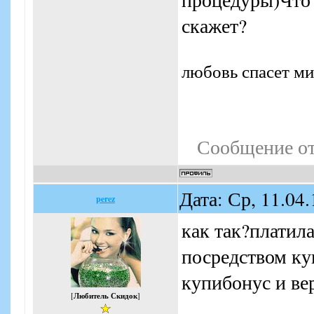
скажет?
любовь спасет м
Сообщение о
Дата: Ср, 11.04
perez
как так?платила
посредством ку
купибонус и ве
[
Любитель Скидок
]