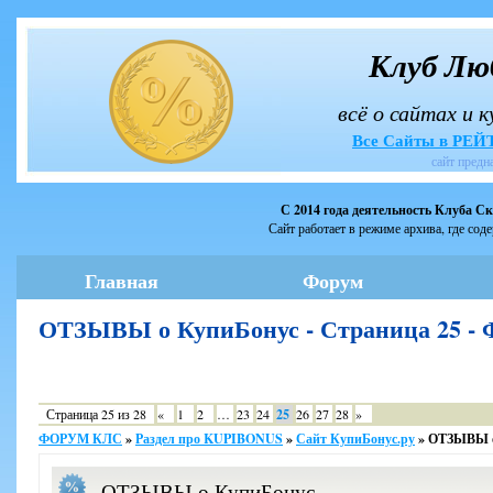
Клуб Лю
всё о сайтах и 
Все Сайты в РЕ
сайт предн
С 2014 года деятельность Клуба С
Сайт работает в режиме архива, где сод
Главная
Форум
ОТЗЫВЫ о КупиБонус - Страница 25 
Страница
25
из
28
«
1
2
…
23
24
25
26
27
28
»
ФОРУМ КЛС
»
Раздел про KUPIBONUS
»
Сайт КупиБонус.ру
»
ОТЗЫВЫ о
ОТЗЫВЫ о КупиБонус