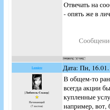
Отвечать на со
- опять же в лич
Сообщение
Дата: Пн, 16.01
Lumiere
В общем-то ран
всегда акции бы
[
Любитель-Стажер
]
купленные услу
Начинающий
например, вот, 
(7 постов)