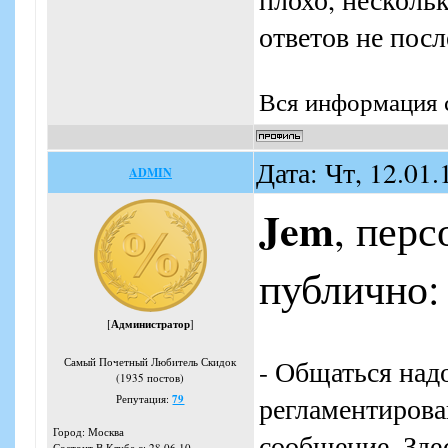
ответов не посл
Вся информация с
Дата: Чт, 12.01
ADMIN
Jem
, перс
публично:
[
Администратор
]
- Общаться надо
Самый Почетный Любитель Скидок
(1935 постов)
регламентирова
Репутация:
79
Город: Москва
сообщение. Здес
Состоит В Клубе с: 28.06.10