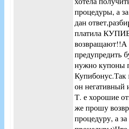
хотела получить
процедуры, а з
дан ответ,разби
платила КУПИБ
возвращают!!А 
предупредить б
нужно купоны п
Купибонус.Так 
он негативный и
Т. е хорошие 
же прошу возвр
процедуру, а за
процедуры)Что