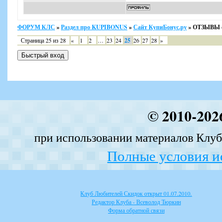
ФОРУМ КЛС
»
Раздел про KUPIBONUS
»
Сайт КупиБонус.ру
»
ОТЗЫВЫ о
Страница
25
из
28
«
1
2
…
23
24
25
26
27
28
»
© 2010-202
при использовании материалов Клуба
Полные условия и
Клуб Любителей Скидок открыт 01.07.2010.
Редактор Клуба - Всеволод Тюркин
Форма обратной связи