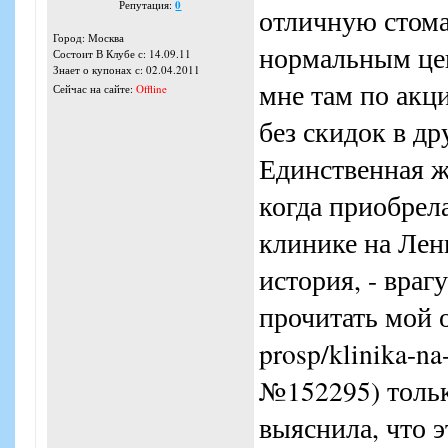
Репутация:
0
отличную стомат
Город: Москва
нормальным цен
Состоит В Клубе с: 14.09.11
Знает о купонах с: 02.04.2011
мне там по акц
Сейчас на сайте:
Offline
без скидок в др
Единственная ж
когда приобрела
клинике на Лени
история, - враг
прочитать мой о
prosp/klinika-n
№152295) тольк
выяснила, что 