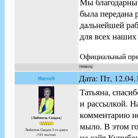
Мы благодарны
была передана 
дальнейшей раб
для всех наших
Официальный пре
Дата: Пт, 12.04
Маруся30
Татьяна, спасиб
и рассылкой. На
комментарию не
[
Любитель Скидок
]
мыло. В этом г
Любитель Скидок 3-го ранга
на сайт Купибон
(341 постов)