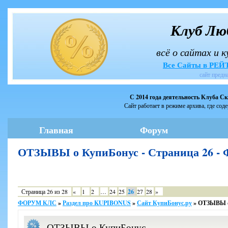
Клуб Лю
всё о сайтах и 
Все Сайты в РЕ
сайт предн
С 2014 года деятельность Клуба С
Сайт работает в режиме архива, где сод
Главная
Форум
ОТЗЫВЫ о КупиБонус - Страница 26 
Страница
26
из
28
«
1
2
…
24
25
26
27
28
»
ФОРУМ КЛС
»
Раздел про KUPIBONUS
»
Сайт КупиБонус.ру
»
ОТЗЫВЫ о
ОТЗЫВЫ о КупиБонус