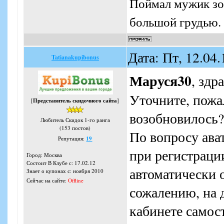
Поймал мужик зол
большой грудью. 
Дата: Пт, 12.04
Tatianakupibonus
Маруся30
, здр
Уточните, пожа
[
Представитель скидочного сайта
]
возобновилось?
Любитель Скидок 1-го ранга
(153 постов)
По вопросу ава
Репутация:
19
при регистрации
Город: Москва
Состоит В Клубе с: 17.02.12
автоматически о
Знает о купонах с: ноября 2010
Сейчас на сайте:
Offline
сожалению, на 
кабинете самос