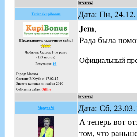
Дата: Пн, 24.12
Tatianakupibonus
Jem
,
Рада была помо
[
Представитель скидочного сайта
]
Любитель Скидок 1-го ранга
Официальный пре
(153 постов)
Репутация:
19
Город: Москва
Состоит В Клубе с: 17.02.12
Знает о купонах с: ноября 2010
Сейчас на сайте:
Offline
Дата: Сб, 23.03
Маруся30
А теперь вот о
том, что раньш