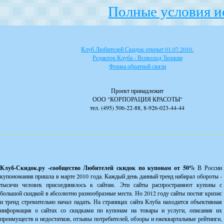
Полные условия и
Клуб Любителей Скидок открыт 01.07.2010.
Редактор Клуба - Всеволод Тюркин
Форма обратной связи
Проект принадлежит
ООО "КОРПОРАЦИЯ КРАСОТЫ"
тел. (495) 506-22-88, 8-926-023-44-44
Клуб-Скидок.ру -сообщество Любителей скидок по купонам от 50%
В России
купономания пришла в марте 2010 года. Каждый день данный тренд набирал обороты -
тысячи человек присоединялось к сайтам. Эти сайты распространяют купоны с
большой скидкой в абсолютно разнообразные места. Но 2012 году сайты постиг кризис
и тренд стремительно начал падать. На страницах сайта Клуба находится объективная
информация о сайтах со скидками по купонам на товары и услуги, описания их
преимуществ и недостатков, отзывы потребителей, обзоры и ежеквартальные рейтинги,