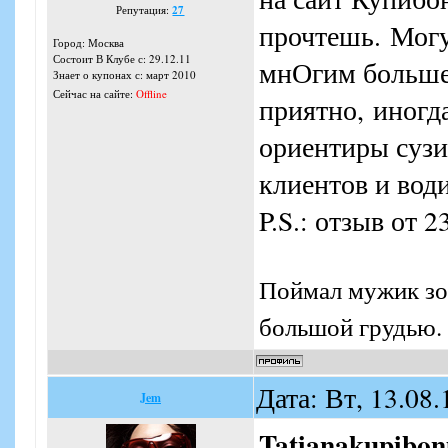
Репутация:
27
прочтешь. Могу
Город: Москва
Состоит В Клубе с: 29.12.11
мнОгим больше 
Знает о купонах с: март 2010
Сейчас на сайте:
Offline
приятно, иногда
ориентиры сузи
клиентов и води
P.S.: отзыв от 
Поймал мужик зол
большой грудью. 
Дата: Вт, 13.08
Jem
Tatianakupibon