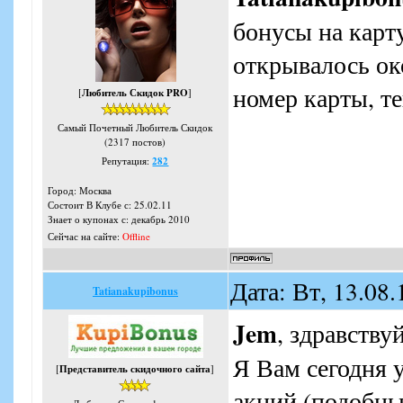
бонусы на карт
открывалось ок
номер карты, те
[
Любитель Скидок PRO
]
Самый Почетный Любитель Скидок
(2317 постов)
Репутация:
282
Город: Москва
Состоит В Клубе с: 25.02.11
Знает о купонах с: декабрь 2010
Сейчас на сайте:
Offline
Дата: Вт, 13.08
Tatianakupibonus
Jem
, здравству
Я Вам сегодня 
[
Представитель скидочного сайта
]
акций (подобны