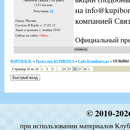
Любитель Скидок 1-го ранга
(153 постов)
на info@kupibon
Репутация:
19
компанией Свя
Город: Москва
Состоит В Клубе с: 17.02.12
Знает о купонах с: ноября 2010
Сейчас на сайте:
Offline
Официальный пре
ФОРУМ КЛС
»
Раздел про KUPIBONUS
»
Сайт КупиБонус.ру
»
ОТЗЫВЫ о
Страница
26
из
28
«
1
2
…
24
25
26
27
28
»
© 2010-202
при использовании материалов Клуба