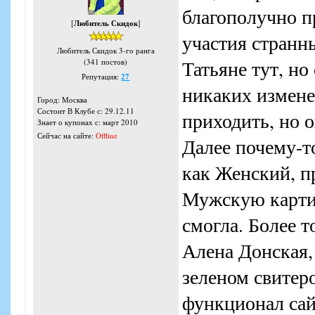
благополучно п
[
Любитель Скидок
]
участия странны
Любитель Скидок 3-го ранга
Татьяне тут, но
(341 постов)
Репутация:
27
никаких измене
Город: Москва
Состоит В Клубе с: 29.12.11
приходить, но 
Знает о купонах с: март 2010
Сейчас на сайте:
Offline
Далее почему-т
как Женский, п
Мужскую картин
смогла. Более т
Алена Донская,
зеленом свитеро
функционал сайт