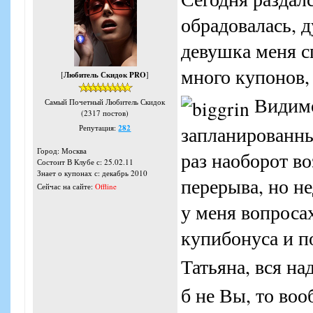
обрадовалась, д
девушка меня с
много купонов,
[
Любитель Скидок PRO
]
Видимо,
Самый Почетный Любитель Скидок
(2317 постов)
запланированны
Репутация:
282
Город: Москва
раз наоборот в
Состоит В Клубе с: 25.02.11
Знает о купонах с: декабрь 2010
перерыва, но н
Сейчас на сайте:
Offline
у меня вопроса
купибонуса и п
Татьяна, вся на
б не Вы, то во