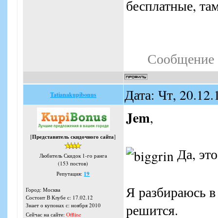
бесплатные, там
Сообщение 
Дата: Чт, 20.12
Tatianakupibonus
Jem
,
[
Представитель скидочного сайта
]
Да, это
Любитель Скидок 1-го ранга
(153 постов)
Репутация:
19
Я разбираюсь в
Город: Москва
Состоит В Клубе с: 17.02.12
решится.
Знает о купонах с: ноября 2010
Сейчас на сайте:
Offline