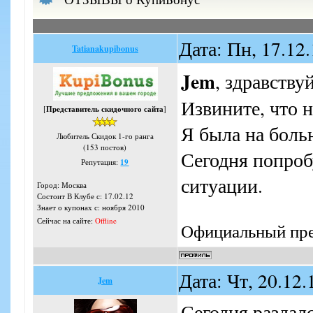
Дата: Пн, 17.12
Tatianakupibonus
Jem
, здравству
Извините, что н
[
Представитель скидочного сайта
]
Я была на боль
Любитель Скидок 1-го ранга
(153 постов)
Сегодня попроб
Репутация:
19
ситуации.
Город: Москва
Состоит В Клубе с: 17.02.12
Знает о купонах с: ноября 2010
Сейчас на сайте:
Offline
Официальный пре
Дата: Чт, 20.12
Jem
Сегодня раздалс