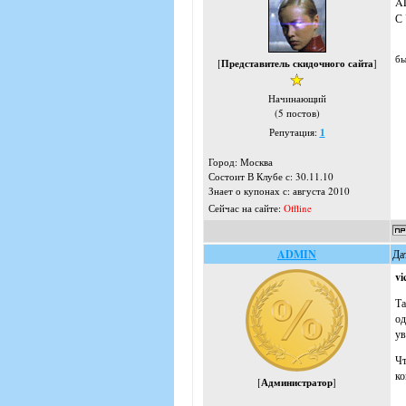
A
С 
бы
[
Представитель скидочного сайта
]
Начинающий
(5 постов)
Репутация:
1
Город: Москва
Состоит В Клубе с: 30.11.10
Знает о купонах с: августа 2010
Сейчас на сайте:
Offline
ADMIN
Да
vi
Та
од
ув
Чт
ко
[
Администратор
]