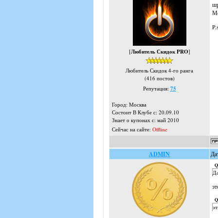
шр
Мо
P.
[
Любитель Скидок PRO
]
Любитель Скидок 4-го ранга
(416 постов)
Репутация:
75
Город: Москва
Состоит В Клубе с: 20.09.10
Знает о купонах с: май 2010
Сейчас на сайте:
Offline
ADMIN
Да
Q
Да
эт
Q
эт