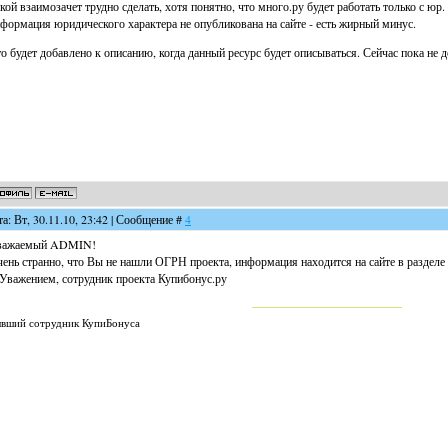
кой взаимозачет трудно сделать, хотя понятно, что много.ру будет работать только с юр.
формация юридического характера не опубликована на сайте - есть жирный минус.
о будет добавлено к описанию, когда данный ресурс будет описываться. Сейчас пока не 
та: Вт, 30.11.10, 23:42 | Сообщение #
4
важаемый ADMIN!
ень странно, что Вы не нашли ОГРН проекта, информация находится на сайте в разделе 
Уважением, сотрудник проекта Купибонус.ру
вший сотрудник КупиБонуса