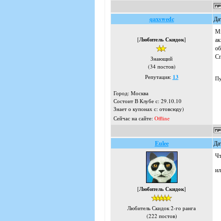
qaxswedc
Да
Мн
[
Любитель Скидок
]
ак
об
Сп
Знающий
(34 постов)
Репутация:
13
Пу
Город: Москва
Состоит В Клубе с: 29.10.10
Знает о купонах с: отовсюду)
Сейчас на сайте:
Offline
Eulee
Да
Чт
ил
[
Любитель Скидок
]
Любитель Скидок 2-го ранга
(222 постов)