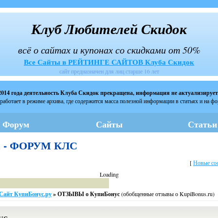
Клуб Любителей Скидок
всё о сайтах и купонах со скидками от 50%
Все Сайты в РЕЙТИНГЕ САЙТОВ Клуба Скидок
сайт предназначен для лиц старше 16 лет
2014 года деятельность Клуба Скидок прекращена, информация не актуализирует
работает в режиме архива, где содержится масса полезной информации в статьях и на ф
Форум
Сайты
Статьи
с - ФОРУМ КЛС
[
Новые со
Loading
Сайт КупиБонус.ру
»
ОТЗЫВЫ о КупиБонус
(обобщенные отзывы о KupiBonus.ru)
ус