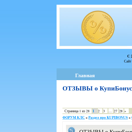
С 
Сайт 
Главная
ОТЗЫВЫ о КупиБону
Страница
1
из
28
1
2
3
…
27
28
»
ФОРУМ КЛС
»
Раздел про KUPIBONUS
»
ОТЗЫВЫ о КупиБон