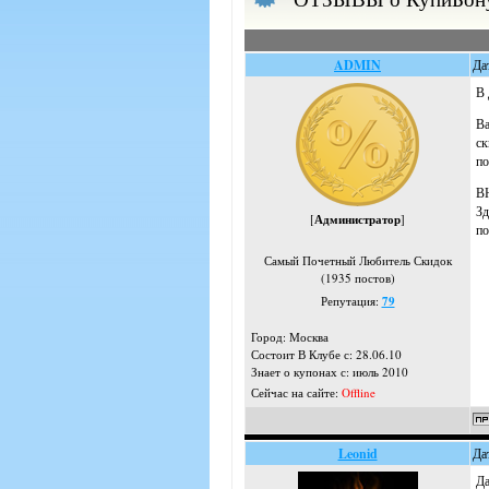
ADMIN
Да
В 
Ва
ск
по
ВН
Зд
[
Администратор
]
по
Самый Почетный Любитель Скидок
(1935 постов)
Репутация:
79
Город: Москва
Состоит В Клубе с: 28.06.10
Знает о купонах с: июль 2010
Сейчас на сайте:
Offline
Leonid
Да
Да