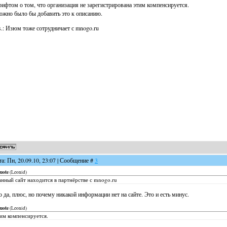
ифтом о том, что организация не зарегистрирована этим компенсируется.
жно было бы добавить это к описанию.
s.: Изюм тоже сотрудничает с mnogo.ru
та: Пн, 20.09.10, 23:07 | Сообщение #
3
uote
(
Leonid
)
нный сайт находится в партнёрстве с mnogo.ru
о да, плюс, но почему никакой информации нет на сайте. Это и есть минус.
uote
(
Leonid
)
им компенсируется.