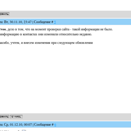
та: Вт, 30.11.10, 23:47 | Сообщение #
5
cvoo
, дело в том, что на момент проверки сайта - такой информации не было.
информацию в контактах они изменили относительно недавно.
асибо, учтем, и внесем изменения при следующем обновлении
та: Ср, 01.12.10, 00:07 | Сообщение #
6