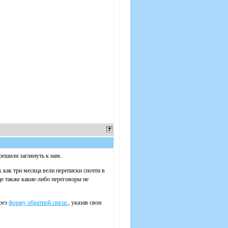
решили заглянуть к нам.
 как три месяца вели переписки (почти в
де также какие-либо переговоры не
ерез
форму обратной связи
, указав свои