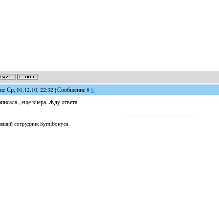
та: Ср, 01.12.10, 22:32 | Сообщение #
8
писала , еще вчера. Жду ответа
вший сотрудник КупиБонуса