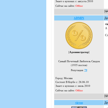
Знает о купонах с: августа 2010
Сейчас на сайте:
Offline
ADMIN
Да
vi
А 
Сп
[
Администратор
]
Самый Почетный Любитель Скидок
(1935 постов)
Репутация:
79
Город: Москва
Состоит В Клубе с: 28.06.10
Знает о купонах с: июль 2010
Сейчас на сайте:
Offline
vicvoo
Да