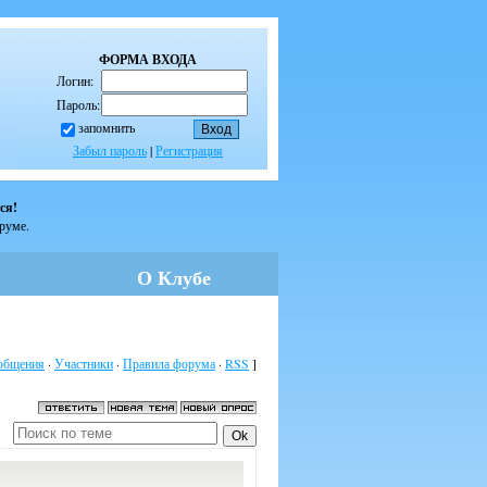
ФОРМА ВХОДА
Логин:
Пароль:
запомнить
Забыл пароль
|
Регистрация
ся!
оруме.
О Клубе
общения
·
Участники
·
Правила форума
·
RSS
]