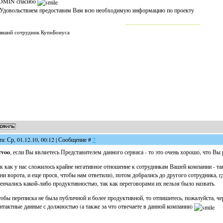
DMIN спасибо
Удовольствием предоставим Вам всю необходимую информацию по проекту
вший сотрудник КупиБонуса
та: Ср, 01.12.10, 00:12 | Сообщение #
7
cvoo
, если Вы являетесь Представителем данного сервиса - то это очень хорошо, что Вы 
к как у нас сложилось крайне негативное отношение к сотрудникам Вашей компании - так
ни ворота, и еще прося, чтобы нам ответили), потом добрались до другого сотрудника, г
енчались какой-либо продуктивностью, так как переговорами их нельзя было назвать.
обы переписка не была публичной и более продуктивной, то отпишитесь, пожалуйста, ч
нтактные данные с должностью (а также за что отвечаете в данной компании)