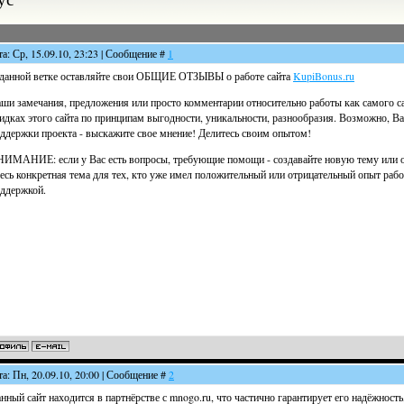
та: Ср, 15.09.10, 23:23 | Сообщение #
1
данной ветке оставляйте свои ОБЩИЕ ОТЗЫВЫ о работе сайта
KupiBonus.ru
ши замечания, предложения или просто комментарии относительно работы как самого са
идках этого сайта по принципам выгодности, уникальности, разнообразия. Возможно, В
ддержки проекта - выскажите свое мнение! Делитесь своим опытом!
ИМАНИЕ: если у Вас есть вопросы, требующие помощи - создавайте новую тему или 
есь конкретная тема для тех, кто уже имел положительный или отрицательный опыт рабо
ддержкой.
та: Пн, 20.09.10, 20:00 | Сообщение #
2
нный сайт находится в партнёрстве с mnogo.ru, что частично гарантирует его надёжно