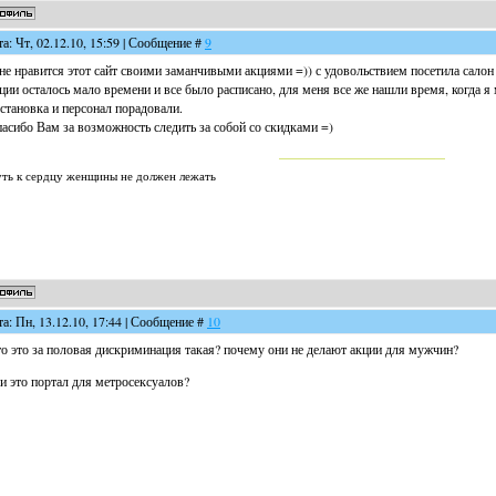
та: Чт, 02.12.10, 15:59 | Сообщение #
9
е нравится этот сайт своими заманчивыми акциями =)) с удовольствием посетила салон F
ции осталось мало времени и все было расписано, для меня все же нашли время, когда я
становка и персонал порадовали.
асибо Вам за возможность следить за собой со скидками =)
ть к сердцу женщины не должен лежать
та: Пн, 13.12.10, 17:44 | Сообщение #
10
о это за половая дискриминация такая? почему они не делают акции для мужчин?
и это портал для метросексуалов?