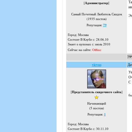
Та
[
Администратор
]
ин
Самый Почетный Любитель Скидок
Эт
(1935 постов)
Репутация:
79
Город: Москва
Состоит В Клубе с: 28.06.10
Знает о купонах с: июль 2010
Сейчас на сайте:
Offline
vicvoo
Да
У
Оч
С 
[
Представитель скидочного сайта
]
бы
Начинающий
(5 постов)
Репутация:
1
Город: Москва
Состоит В Клубе с: 30.11.10