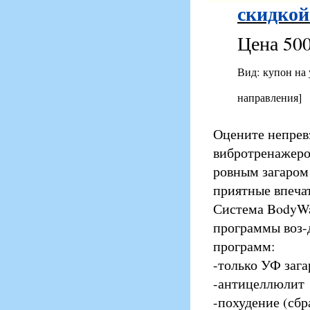
скидкой
Цена 500
Вид: купон на
направления]
Оцените непрев
вибротренажеро
ровным загаром 
приятные впеча
Система BodyWa
программы воз-
программ:
-только УФ зага
-антицеллюлит
-похудение (сбр