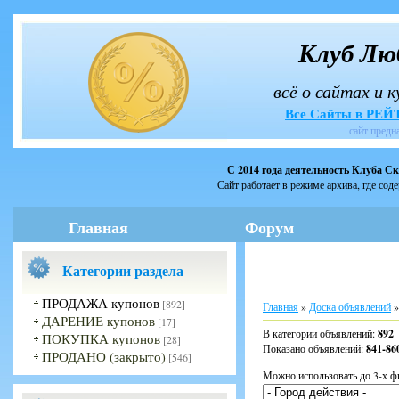
Клуб Лю
всё о сайтах и 
Все Сайты в РЕ
сайт предн
С 2014 года деятельность Клуба С
Сайт работает в режиме архива, где сод
Главная
Форум
Категории раздела
ПРОДАЖА купонов
[892]
Главная
»
Доска объявлений
»
ДАРЕНИЕ купонов
[17]
В категории объявлений
:
892
ПОКУПКА купонов
[28]
Показано объявлений
:
841-86
ПРОДАНО (закрыто)
[546]
Можно использовать до 3-х ф