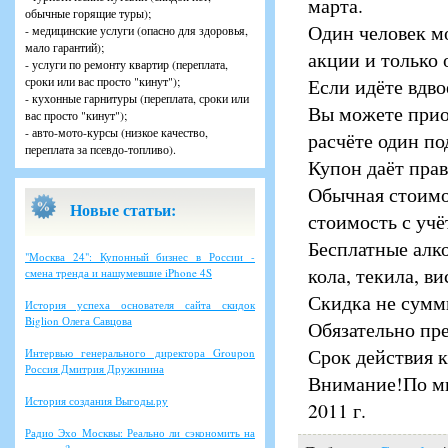
марта.
обычные горящие туры);
Один человек м
- медицинские услуги (опасно для здоровья,
мало гарантий);
акции и только 
- услуги по ремонту квартир (переплата,
сроки или вас просто "кинут");
Если идёте вдв
- кухонные гарнитуры (переплата, сроки или
Вы можете прио
вас просто "кинут");
- авто-мото-курсы (низкое качество,
расчёте один по
переплата за псевдо-топливо).
Купон даёт прав
Обычная стоимос
Новые статьи:
стоимость с учё
Бесплатные алк
"Москва 24": Купонный бизнес в России -
кола, текила, в
смена тренда и нашумевшие iPhone 4S
Скидка не сумм
История успеха основателя сайта скидок
Biglion Олега Савцова
Обязательно пр
Срок действия к
Интервью генерального директора Groupon
Россия Дмитрия Дружинина
Внимание!По мн
История создания Выгоды.ру
2011 г.
Радио Эхо Москвы: Реально ли сэкономить на