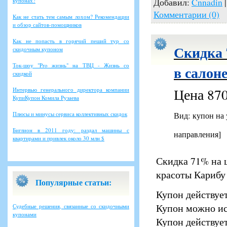
Добавил:
Cnnadin
|
купонах?
Комментарии (0)
Как не стать тем самым лохом? Рекомендации
и обзор сайтов-помощников
Как не попасть в горячий пеший тур со
Скидка 
скидочным купоном
Ток-шоу "Pro жизнь" на ТВЦ - Жизнь со
в салон
скидкой
Цена 870
Интервью генерального директора компании
КупиКупон Комила Рузаева
Плюсы и минусы сервиса коллективных скидок
Вид: купон на
Биглион в 2011 году: раздал машины с
направления]
квартирами и привлек около 30 млн $
Скидка 71% на ц
красоты Карибу 
Популярные статьи:
Купон действует
Купон можно ис
Судебные решения, связанные со скидочными
купонами
Купон действует