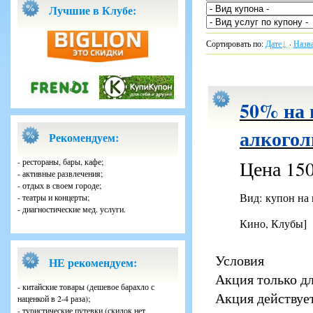
Лучшие в Клубе:
Сортировать по
:
Дате
·
Назв
50% на 
алкогол
Рекомендуем:
- рестораны, бары, кафе;
Цена 150
- активные развлечения;
- отдых в своем городе;
Вид: купон на
- театры и концерты;
- диагностические мед. услуги.
Кино, Клубы]
Условия
НЕ рекомендуем:
Акция только д
- китайские товары (дешевое барахло с
Акция действует
наценкой в 2-4 раза);
- туристические путевки (скидок нет,