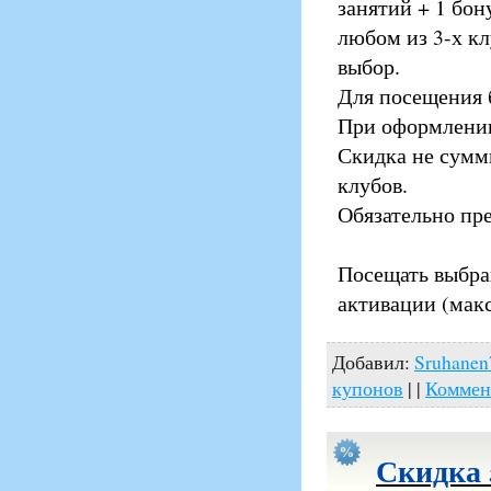
занятий + 1 бону
любом из 3-х к
выбор.
Для посещения б
При оформлении
Скидка не сумм
клубов.
Обязательно пр
Посещать выбра
активации (макс
Добавил:
Sruhanen
купонов
| |
Коммен
Скидка 