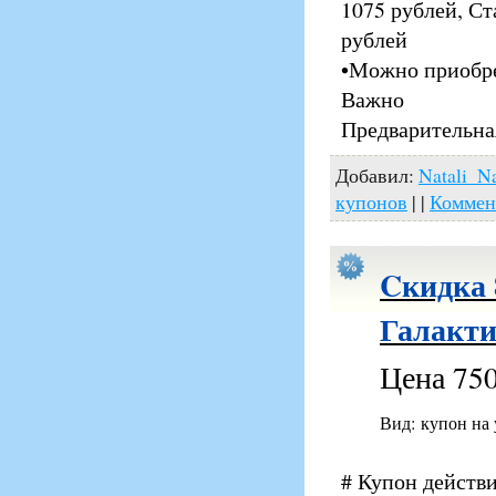
1075 рублей, Ст
рублей
•Можно приобре
Важно
Предварительная
Добавил:
Natali_Na
купонов
| |
Коммен
Cкидка 
Галакти
Цена 750
Вид: купон на
# Купон действи