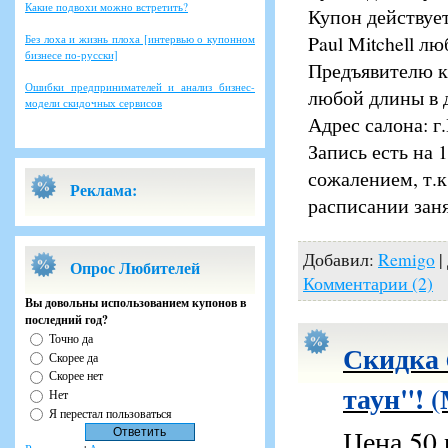
Какие подвохи можно встретить?
Купон действуе
Paul Mitchell л
Без лоха и жизнь плоха [интервью о купонном
бизнесе по-русски]
Предъявителю к
Ошибки предпринимателей и анализ бизнес-
любой длины в 
модели скидочных сервисов
Адрес салона: г.
Запись есть на 
сожалением, т.к
Реклама:
расписании заня
Добавил:
Remigo
|
Опрос Любителей
Комментарии (2)
Вы довольны использованием купонов в
последний год?
Точно да
Скидка 
Скорее да
Скорее нет
таун"! 
Нет
Я перестал пользоваться
Цена 50 