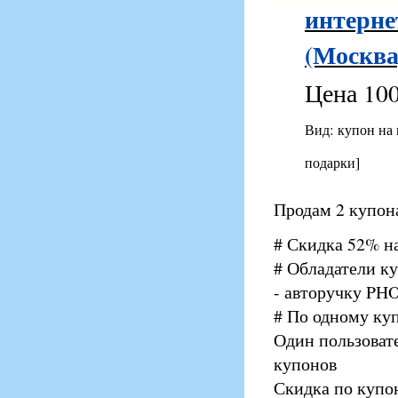
интерне
(Москва
Цена 100
Вид: купон на
подарки]
Продам 2 купона
# Скидка 52% на
# Обладатели к
- авторучку PH
# По одному ку
Один пользоват
купонов
Скидка по купо