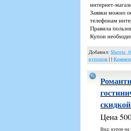
интернет-магаз
Заявки можно о
телефонам инте
Правила пользо
Купон необходи
Добавил:
Sherrie_
купонов
| |
Коммен
Романти
гостини
скидкой
Цена 500
Вид: купон на