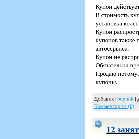
Купон действует
В стоимость куп
установка коле
Купон распростр
купонов также п
автосервиса.
Купон не распр
Обязательна пр
Продаю потому, 
купоны.
Добавил:
bepunk
| 
Комментарии (6)
12 заня