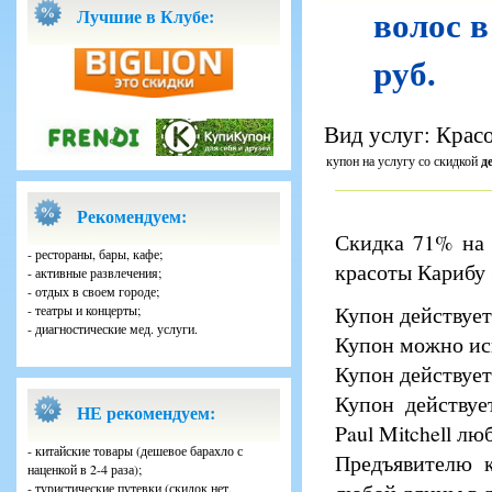
волос в
Лучшие в Клубе:
руб.
Вид услуг: Красо
купон на услугу со скидкой
д
Рекомендуем:
Скидка 71% на 
- рестораны, бары, кафе;
красоты Карибу (
- активные развлечения;
- отдых в своем городе;
Купон действует
- театры и концерты;
- диагностические мед. услуги.
Купон можно исп
Купон действует
Купон действуе
НЕ рекомендуем:
Paul Mitchell лю
- китайские товары (дешевое барахло с
Предъявителю к
наценкой в 2-4 раза);
- туристические путевки (скидок нет,