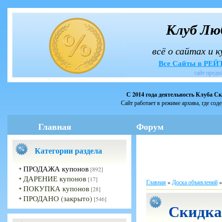
Клуб Лю
всё о сайтах и 
Все Сайты в РЕ
сайт предн
С 2014 года деятельность Клуба С
Сайт работает в режиме архива, где сод
Главная
Форум
Категории раздела
ПРОДАЖА купонов
[892]
ДАРЕНИЕ купонов
[17]
Главная
»
Доска объявлений
ПОКУПКА купонов
[28]
ПРОДАНО (закрыто)
[546]
Скидка