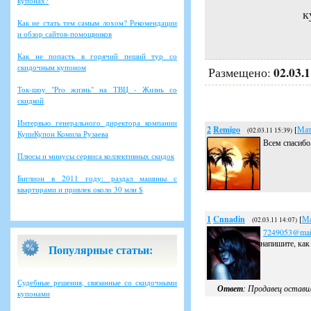
купонах?
к
Как не стать тем самым лохом? Рекомендации
и обзор сайтов-помощников
Как не попасть в горячий пеший тур со
скидочным купоном
02.03.
Размещено:
Ток-шоу "Pro жизнь" на ТВЦ - Жизнь со
скидкой
Интервью генерального директора компании
2
Remigo
[
Мат
(02.03.11 15:39)
КупиКупон Комила Рузаева
Всем спасибо
Плюсы и минусы сервиса коллективных скидок
Биглион в 2011 году: раздал машины с
квартирами и привлек около 30 млн $
1
Cnnadin
[
Ма
(02.03.11 14:07)
7249053@mail
напишите, как
Популярные статьи:
Судебные решения, связанные со скидочными
Ответ
: Продавец остави
купонами