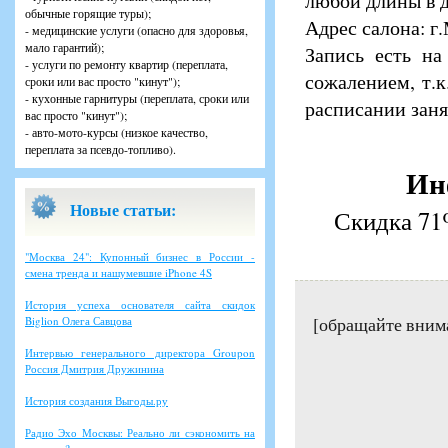
любой длины в 
обычные горящие туры);
Адрес салона: г.
- медицинские услуги (опасно для здоровья,
мало гарантий);
Запись есть на
- услуги по ремонту квартир (переплата,
сожалением, т.к
сроки или вас просто "кинут");
- кухонные гарнитуры (переплата, сроки или
расписании заня
вас просто "кинут");
- авто-мото-курсы (низкое качество,
переплата за псевдо-топливо).
Ин
Новые статьи:
Скидка 71
"Москва 24": Купонный бизнес в России -
смена тренда и нашумевшие iPhone 4S
История успеха основателя сайта скидок
[обращайте вним
Biglion Олега Савцова
Интервью генерального директора Groupon
Россия Дмитрия Дружинина
История создания Выгоды.ру
Радио Эхо Москвы: Реально ли сэкономить на