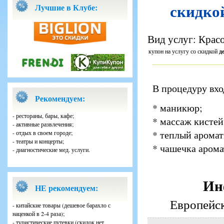
скидкой
Лучшие в Клубе:
Вид услуг: Красо
купон на услугу со скидкой
д
В процедуру вхо
Рекомендуем:
* маникюр;
- рестораны, бары, кафе;
* массаж кистей
- активные развлечения;
* теплый арома
- отдых в своем городе;
- театры и концерты;
* чашечка арома
- диагностические мед. услуги.
Ин
НЕ рекомендуем:
Европейск
- китайские товары (дешевое барахло с
наценкой в 2-4 раза);
- туристические путевки (скидок нет,