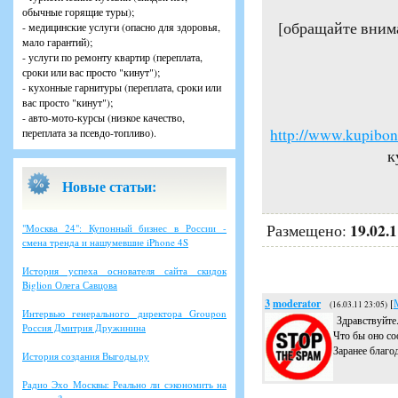
обычные горящие туры);
[обращайте вним
- медицинские услуги (опасно для здоровья,
мало гарантий);
- услуги по ремонту квартир (переплата,
сроки или вас просто "кинут");
- кухонные гарнитуры (переплата, сроки или
вас просто "кинут");
- авто-мото-курсы (низкое качество,
http://www.kupibonu
переплата за псевдо-топливо).
к
Новые статьи:
19.02.
Размещено:
"Москва 24": Купонный бизнес в России -
смена тренда и нашумевшие iPhone 4S
История успеха основателя сайта скидок
Biglion Олега Савцова
3
moderator
[
(16.03.11 23:05)
Интервью генерального директора Groupon
Здравствуйте
Россия Дмитрия Дружинина
Что бы оно со
Заранее благо
История создания Выгоды.ру
Радио Эхо Москвы: Реально ли сэкономить на