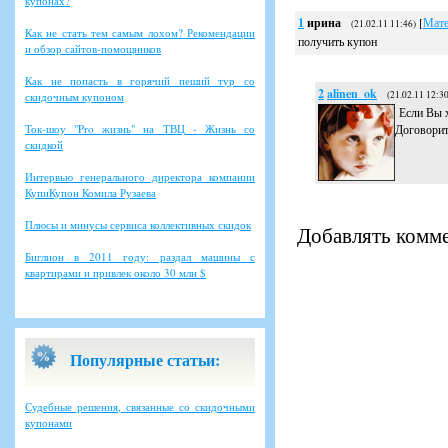
купонах?
1
ирина
[
Мате
(21.02.11 11:46)
Как не стать тем самым лохом? Рекомендации
получить купон
и обзор сайтов-помощников
Как не попасть в горячий пеший тур со
2
alinen_ok
(21.02.11 12:30
скидочным купоном
Если Вы х
Ток-шоу "Pro жизнь" на ТВЦ - Жизнь со
Договорит
скидкой
Интервью генерального директора компании
КупиКупон Комила Рузаева
Плюсы и минусы сервиса коллективных скидок
Добавлять комме
Биглион в 2011 году: раздал машины с
квартирами и привлек около 30 млн $
Популярные статьи:
Судебные решения, связанные со скидочными
купонами