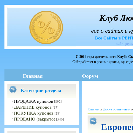
Клуб Лю
всё о сайтах и 
Все Сайты в РЕ
сайт предн
С 2014 года деятельность Клуба С
Сайт работает в режиме архива, где сод
Главная
Форум
Категории раздела
ПРОДАЖА купонов
[892]
ДАРЕНИЕ купонов
[17]
Главная
»
Доска объявлений
ПОКУПКА купонов
[28]
ПРОДАНО (закрыто)
[546]
Европе