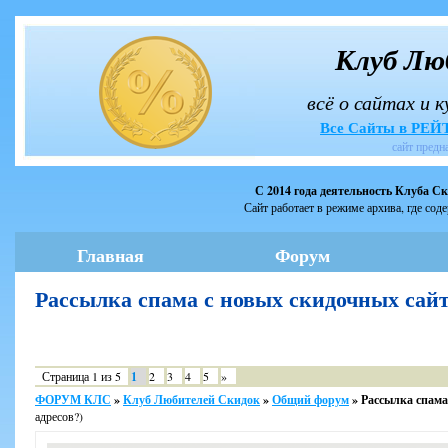
Клуб Лю
всё о сайтах и 
Все Сайты в РЕ
сайт предн
С 2014 года деятельность Клуба С
Сайт работает в режиме архива, где сод
Главная
Форум
Рассылка спама с новых скидочных са
Страница
1
из
5
1
2
3
4
5
»
ФОРУМ КЛС
»
Клуб Любителей Скидок
»
Общий форум
»
Рассылка спама
адресов?)