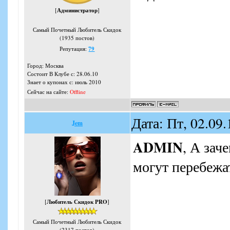
[
Администратор
]
Самый Почетный Любитель Скидок
(1935 постов)
Репутация:
79
Город: Москва
Состоит В Клубе с: 28.06.10
Знает о купонах с: июль 2010
Сейчас на сайте:
Offline
Дата: Пт, 02.09
Jem
ADMIN
, А зач
могут перебежа
[
Любитель Скидок PRO
]
Самый Почетный Любитель Скидок
(2317 постов)