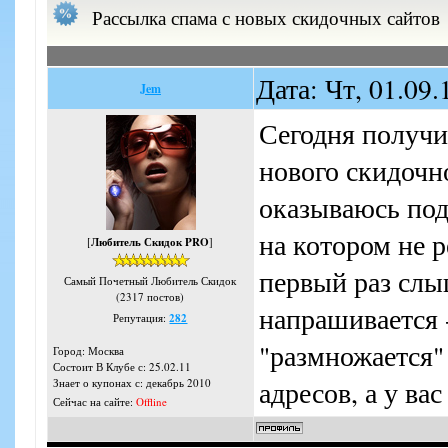
Рассылка спама с новых скидочных сайтов
Дата: Чт, 01.09
Jem
Сегодня получи
нового скидочно
оказываюсь под
на котором не 
[
Любитель Скидок PRO
]
первый раз слы
Самый Почетный Любитель Скидок
(2317 постов)
напрашивается 
Репутация:
282
"размножается"
Город: Москва
Состоит В Клубе с: 25.02.11
адресов, а у вас
Знает о купонах с: декабрь 2010
Сейчас на сайте:
Offline