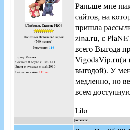
Раньше мне ник
сайтов, на котор
пришла рассылка
[
Любитель Скидок PRO
]
zina.ru, с PlaN
Почетный Любитель Скидок
(760 постов)
всего Выгода п
Репутация:
116
VigodaVip.ru(и
Город: Москва
Состоит В Клубе с: 10.03.11
Знает о купонах с: май 2010
выгодой). У мен
Сейчас на сайте:
Offline
медленно, но в
всем доступну
Lilo