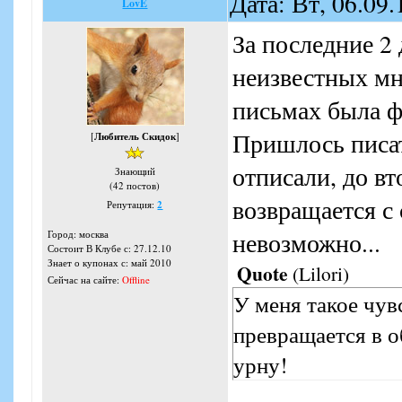
Дата: Вт, 06.09
LovE
За последние 2
неизвестных мн
письмах была ф
Пришлось писат
[
Любитель Скидок
]
отписали, до в
Знающий
(42 постов)
возвращается с 
Репутация:
2
невозможно...
Город: москва
Состоит В Клубе с: 27.12.10
Знает о купонах с: май 2010
Quote
(
Lilori
)
Сейчас на сайте:
Offline
У меня такое чув
превращается в 
урну!