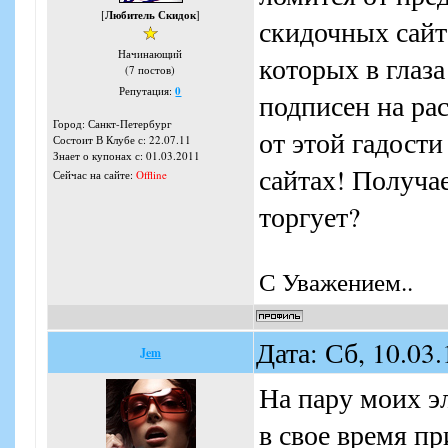
[
Любитель Скидок
]
скидочных сайт
Начинающий
которых в глаза
(7 постов)
Репутация:
0
подписен на ра
Город: Санкт-Петербург
от этой гадости
Состоит В Клубе с: 22.07.11
Знает о купонах с: 01.03.2011
сайтах! Получа
Сейчас на сайте:
Offline
торгует?
С Уважением..
Дата: Сб, 10.03
Jem
На пару моих э
в свое время пр