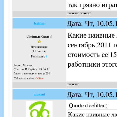
так грязно игра
Дата: Чт, 10.05
Icelitten
Какие наивные 
[
Любитель Скидок
]
сентябрь 2011 
Начинающий
(11 постов)
стоимость ее 1
Репутация:
0
работники этог
Город: Москва
Состоит В Клубе с: 28.06.11
Знает о купонах с: июня 2011
Сейчас на сайте:
Offline
Дата: Чт, 10.05
pro-cent
Quote
(
Icelitten
)
Какие наивные лю