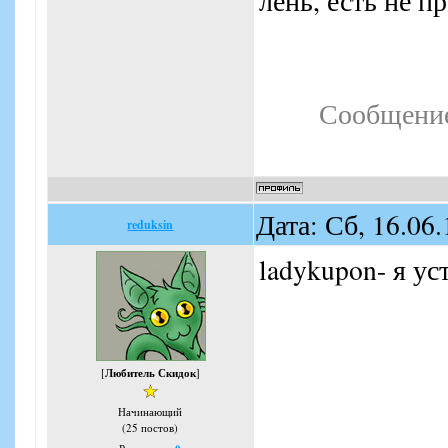
лень, есть не п
Сообщение
Дата: Сб, 16.06
reduksin
ladykupon- я ус
[
Любитель Скидок
]
Начинающий
(25 постов)