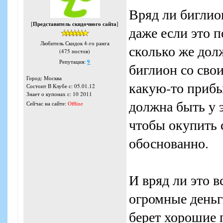
Вряд ли биглио
[
Представитель скидочного сайта
]
даже если это 
Любитель Скидок 4-го ранга
сколько же дол
(475 постов)
Репутация:
9
биглион со св
Город: Москва
какую-то прибы
Состоит В Клубе с: 05.01.12
Знает о купонах с: 10 2011
должна быть у э
Сейчас на сайте:
Offline
чтобы окупить 
обоснованно.
И вряд ли это в
огромные деньги
берет хорошие 