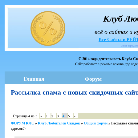
Клуб Лю
всё о сайтах и 
Все Сайты в РЕ
сайт предн
С 2014 года деятельность Клуба С
Сайт работает в режиме архива, где сод
Главная
Форум
Рассылка спама с новых скидочных сай
Страница
4
из
5
«
1
2
3
4
5
»
ФОРУМ КЛС
»
Клуб Любителей Скидок
»
Общий форум
»
Рассылка спама
адресов?)