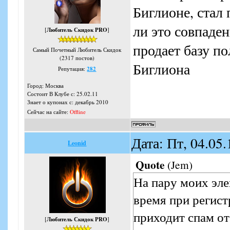
Биглионе, стал
ли это совпаде
[
Любитель Скидок PRO
]
продает базу по
Самый Почетный Любитель Скидок
(2317 постов)
Биглиона
Репутация:
282
Город: Москва
Состоит В Клубе с: 25.02.11
Знает о купонах с: декабрь 2010
Сейчас на сайте:
Offline
Дата: Пт, 04.05
Leonid
Quote
(
Jem
)
На пару моих эле
время при регист
приходит спам от
[
Любитель Скидок PRO
]