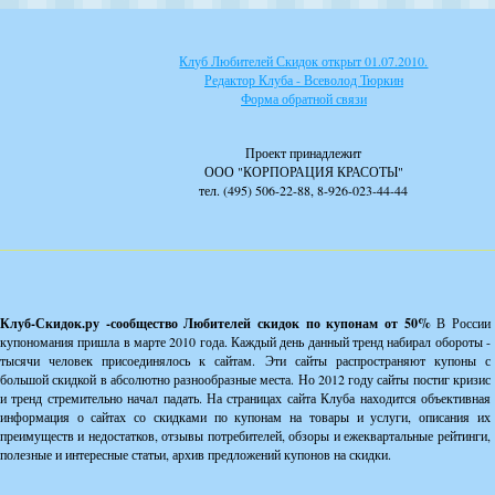
Клуб Любителей Скидок открыт 01.07.2010.
Редактор Клуба - Всеволод Тюркин
Форма обратной связи
Проект принадлежит
ООО "КОРПОРАЦИЯ КРАСОТЫ"
тел. (495) 506-22-88, 8-926-023-44-44
Клуб-Скидок.ру -сообщество Любителей скидок по купонам от 50%
В России
купономания пришла в марте 2010 года. Каждый день данный тренд набирал обороты -
тысячи человек присоединялось к сайтам. Эти сайты распространяют купоны с
большой скидкой в абсолютно разнообразные места. Но 2012 году сайты постиг кризис
и тренд стремительно начал падать. На страницах сайта Клуба находится объективная
информация о сайтах со скидками по купонам на товары и услуги, описания их
преимуществ и недостатков, отзывы потребителей, обзоры и ежеквартальные рейтинги,
полезные и интересные статьи, архив предложений купонов на скидки.