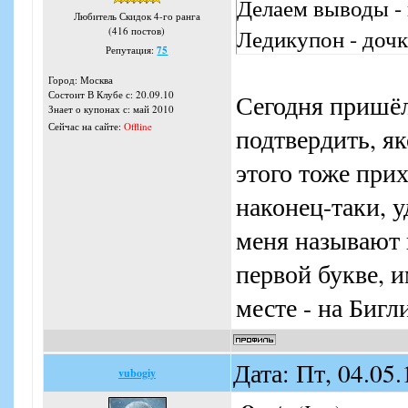
Делаем выводы - 
Любитель Скидок 4-го ранга
Ледикупон - дочк
(416 постов)
Репутация:
75
Город: Москва
Состоит В Клубе с: 20.09.10
Сегодня пришёл
Знает о купонах с: май 2010
Сейчас на сайте:
Offline
подтвердить, я
этого тоже при
наконец-таки, у
меня называют
первой букве, и
месте - на Бигл
Дата: Пт, 04.05
vubogiy