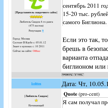
сентябрь 2011 го
15-20 тыс. рубле
[
Представитель скидочного сайта
]
самого Биглиона.
Любитель Скидок 4-го ранга
(475 постов)
Репутация:
9
Если это так, т
Город: Москва
Состоит В Клубе с: 05.01.12
брешь в безопас
Знает о купонах с: 10 2011
Сейчас на сайте:
Offline
варианта отпад
биглионом или к
Дата: Чт, 10.05
Icelitten
Quote
(
pro-cent
)
[
Любитель Скидок
]
Я сам получал пр
Начинающий