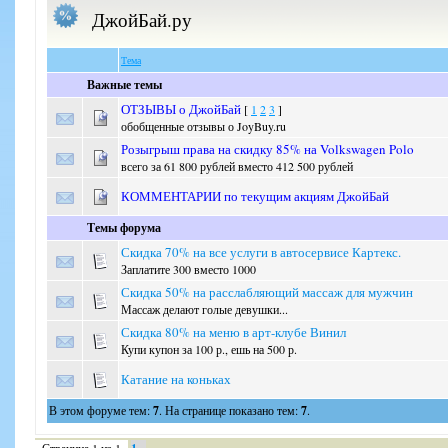
ДжойБай.ру
Тема
Важные темы
ОТЗЫВЫ о ДжойБай
[
1
2
3
]
обобщенные отзывы о JoyBuy.ru
Розыгрыш права на скидку 85% на Volkswagen Polo
всего за 61 800 рублей вместо 412 500 рублей
КОММЕНТАРИИ по текущим акциям ДжойБай
Темы форума
Скидка 70% на все услуги в автосервисе Картекс.
Заплатите 300 вместо 1000
Скидка 50% на расслабляющий массаж для мужчин
Массаж делают голые девушки...
Скидка 80% на меню в арт-клубе Винил
Купи купон за 100 р., ешь на 500 р.
Катание на коньках
В этом форуме тем:
7
. На странице показано тем:
7
.