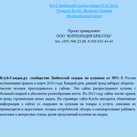
Клуб Любителей Скидок открыт 01.07.2010.
Редактор Клуба - Всеволод Тюркин
Форма обратной связи
Проект принадлежит
ООО "КОРПОРАЦИЯ КРАСОТЫ"
тел. (495) 506-22-88, 8-926-023-44-44
Клуб-Скидок.ру -сообщество Любителей скидок по купонам от 50%
В России
купономания пришла в марте 2010 года. Каждый день данный тренд набирал обороты -
тысячи человек присоединялось к сайтам. Эти сайты распространяют купоны с
большой скидкой в абсолютно разнообразные места. Но 2012 году сайты постиг кризис
и тренд стремительно начал падать. На страницах сайта Клуба находится объективная
информация о сайтах со скидками по купонам на товары и услуги, описания их
преимуществ и недостатков, отзывы потребителей, обзоры и ежеквартальные рейтинги,
полезные и интересные статьи, архив предложений купонов на скидки.