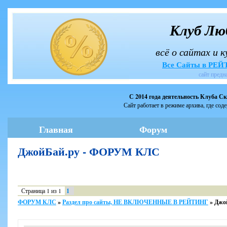
Клуб Лю
всё о сайтах и 
Все Сайты в РЕ
сайт предн
С 2014 года деятельность Клуба С
Сайт работает в режиме архива, где сод
Главная
Форум
ДжойБай.ру - ФОРУМ КЛС
Страница
1
из
1
1
ФОРУМ КЛС
»
Раздел про сайты, НЕ ВКЛЮЧЕННЫЕ В РЕЙТИНГ
»
Джо