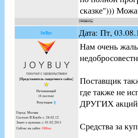
сказке"))) Можай
Дата: Пт, 03.08
JoyBuy
Нам очень жаль
недобросовестн
Поставщик такж
[
Представитель скидочного сайта
]
где также не ис
Начинающий
(6 постов)
ДРУГИХ акций
Репутация:
0
Город: Москва
Состоит В Клубе с: 28.02.12
Знает о купонах с: 01.02.2011
Средства за ку
Сейчас на сайте:
Offline