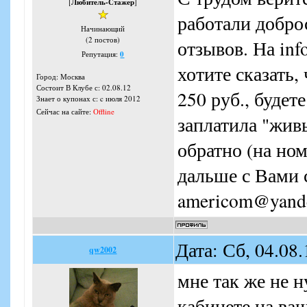
[
Любитель-Стажер
]
работали добро
Начинающий
(2 постов)
отзывов. На inf
Репутация:
0
хотите сказать,
Город: Москва
Состоит В Клубе с: 02.08.12
250 руб., будет
Знает о купонах с: c июля 2012
Сейчас на сайте:
Offline
заплатила "жив
обратно (на ном
дальше с Вами 
americom@yand
Дата: Сб, 04.08
qw2002
мне так же не н
кабинете на в