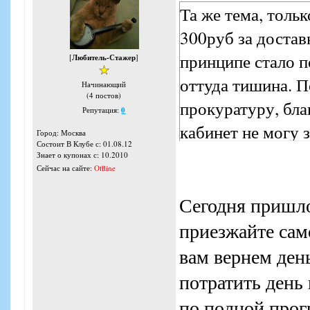
Та же тема, тольк
300руб за достав
принципе стало п
[
Любитель-Стажер
]
оттуда тишина. П
Начинающий
(4 постов)
прокуратуру, бла
Репутация:
0
кабинет не могу з
Город: Москва
Состоит В Клубе с: 01.08.12
Знает о купонах с: 10.2010
Сейчас на сайте:
Offline
Сегодня пришло
приезжайте сам
вам вернем ден
потратить день 
по полной прог