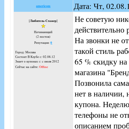
Дата: Чт, 02.08
americom
Не советую ник
[
Любитель-Стажер
]
действительно 
Начинающий
(2 постов)
На звонки не о
Репутация:
0
такой стиль раб
Город: Москва
Состоит В Клубе с: 02.08.12
65 % скидку на
Знает о купонах с: c июля 2012
Сейчас на сайте:
Offline
магазина "Бренд
Позвонила сама,
нет в наличии, 
купона. Неделю 
телефоны не от
описанием проб