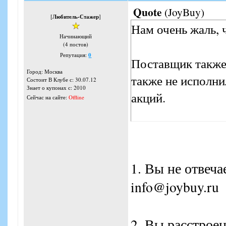
Quote
(
JoyBuy
)
[
Любитель-Стажер
]
Нам очень жаль, 
Начинающий
(4 постов)
Репутация:
0
Поставщик также 
Город: Москва
также не исполн
Состоит В Клубе с: 30.07.12
Знает о купонах с: 2010
акций.
Сейчас на сайте:
Offline
Средства за куп
По возвратам: с
1. Вы не отвеча
банковскую карт
info@joybuy.ru
Меньше - на счет
‎2. Вы расстро