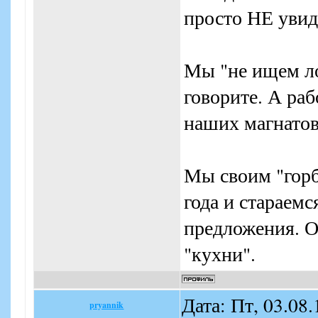
просто НЕ увид
Мы "не ищем ло
говорите. А раб
наших магнатов
Мы своим "горб
года и стараем
предложения. О
"кухни".
Дата: Пт, 03.08
pryannik