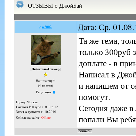
ОТЗЫВЫ о ДжойБай
Дата: Ср, 01.08
qw2002
Та же тема, тол
только 300руб 
доплате - в при
[
Любитель-Стажер
]
Написал в Джой
Начинающий
и напишем от се
(4 постов)
Репутация:
0
помогут.
Город: Москва
Сегодня даже в 
Состоит В Клубе с: 01.08.12
Знает о купонах с: 10.2010
попали Вы ребя
Сейчас на сайте:
Offline