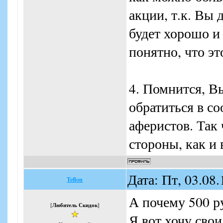
всего пишите на i
акции, т.к. Вы 
возможность отве
будет хорошо и 
нужным сотрудни
понятно, что эт
Делать в России 
4. Помнится, В
Мы хотим показы
обратиться в с
пользователям, м
аферистов. Так 
Такие "кидалы" 
стороны, как и 
репутацию. Эти с
сих пор, что все 
Дата: Пт, 03.08
Teflon
А почему 500 ру
P.s. Сейчас у нас
[
Любитель Скидок
]
Я вот хочу свои