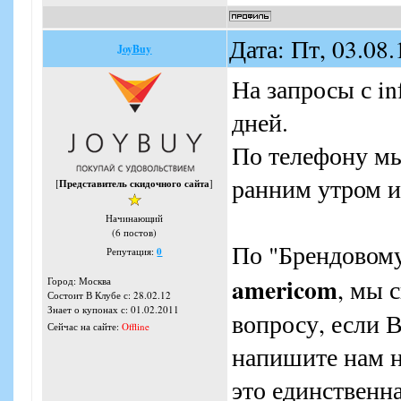
Дата: Пт, 03.08
JoyBuy
На запросы с in
дней.
По телефону мы
ранним утром и
[
Представитель скидочного сайта
]
Начинающий
(6 постов)
По "Брендовому
Репутация:
0
americom
, мы 
Город: Москва
Состоит В Клубе с: 28.02.12
Знает о купонах с: 01.02.2011
вопросу, если В
Сейчас на сайте:
Offline
напишите нам н
это единственн