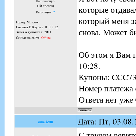
(http://club.joyb
Начинающий
(10 постов)
которые отдавал
раздаем наши кар
Репутация:
2
который меня за
купоны, а пользо
Город: Moscow
Состоит В Клубе с: 01.08.12
снова. Может б
тем или иным акц
Знает о купонах с: 2011
Сейчас на сайте:
Offline
привлекательнее.
Об этом я Вам пи
P.s.s. Мы действ
10:28.
идиоты и мы не 
Купоны: CCC73
КУПОННЫЕ МАГН
Номер платежа 
сравнения ЦЕН
Ответа нет уже 
КЛУБЕ.
Дата: Пт, 03.08
americom
С трудом верит