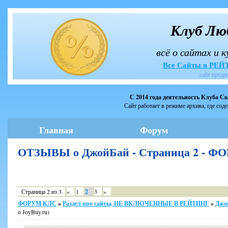
Клуб Лю
всё о сайтах и 
Все Сайты в РЕ
сайт предн
С 2014 года деятельность Клуба С
Сайт работает в режиме архива, где сод
Главная
Форум
ОТЗЫВЫ о ДжойБай - Страница 2 - Ф
Страница
2
из
3
«
1
2
3
»
ФОРУМ КЛС
»
Раздел про сайты, НЕ ВКЛЮЧЕННЫЕ В РЕЙТИНГ
»
Джо
о JoyBuy.ru)