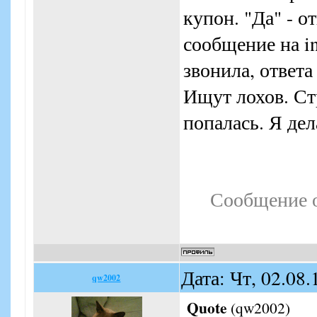
купон. "Да" - о
сообщение на i
звонила, ответа
Ищут лохов. Ст
попалась. Я де
Сообщение 
Дата: Чт, 02.08
qw2002
Quote
(
qw2002
)