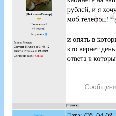
рублей, и я хоч
[
Любитель-Стажер
]
моб.телефон!
Начинающий
(4 постов)
Репутация:
0
и опять в кото
Город: Москва
кто вернет ден
Состоит В Клубе с: 01.08.12
Знает о купонах с: 10.2010
ответа в которы
Сейчас на сайте:
Offline
Сообщени
Дата: Сб, 04.08
JoyBuy