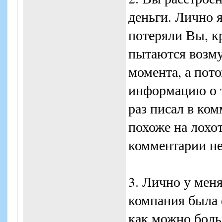
Такие акции под
деньги. Лично я
последние 2 года
потеряли Вы, к
"горбом".
пытаются возму
момента, а пот
Поверьте, мы ра
информацию о т
еще больше.
раз писал в ком
похоже на лохо
К сожалению, от 
купонах были и к
комментарии не
нашумевший "Иде
билеты, ваучеры 
3. Лично у мен
компания была 
По всем дополни
как можно боль