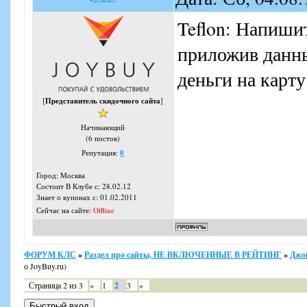
Teflon: Напишит
приложив данн
деньги на карту
[
Представитель скидочного сайта
]
Начинающий
(6 постов)
Репутация:
0
Город: Москва
Состоит В Клубе с: 28.02.12
Знает о купонах с: 01.02.2011
Сейчас на сайте:
Offline
ФОРУМ КЛС
»
Раздел про сайты, НЕ ВКЛЮЧЕННЫЕ В РЕЙТИНГ
»
Джо
о JoyBuy.ru)
Страница
2
из
3
«
1
2
3
»