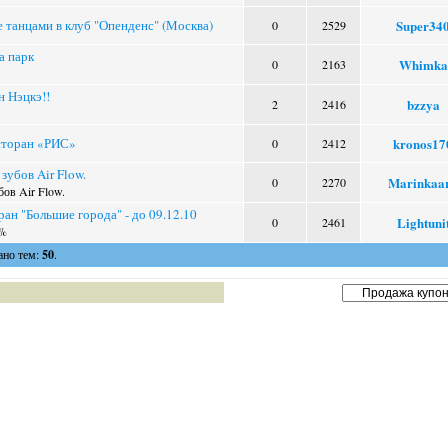
е танцами в клуб "Опенденс" (Москва)
Super34
0
2529
а парк
Whimka
0
2163
н Нэцкэ!!
bzzya
2
2416
сторан «РИС»
kronos17
0
2412
зубов Air Flow.
Marinkaa
0
2270
ов Air Flow.
ан "Большие города" - до 09.12.10
Lightuni
0
2461
0%
ано тем:
50
.