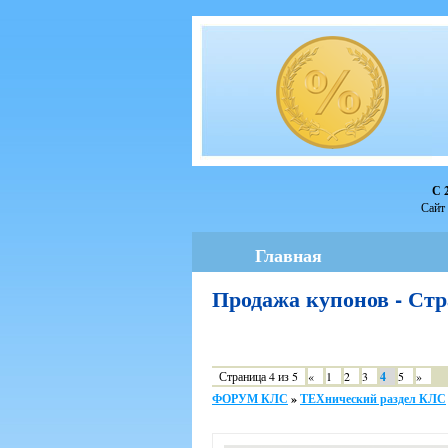
С 
Сайт 
Главная
Продажа купонов - Ст
Страница
4
из
5
«
1
2
3
4
5
»
ФОРУМ КЛС
»
ТЕХнический раздел КЛС