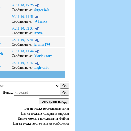
30.11.10, 18:26
0
Сообщение от:
Super340
30.11.10, 14:51
Сообщение от:
Whimka
30.11.10, 02:35
Сообщение от:
bzzya
28.11.10, 09:41
0
Сообщение от:
kronos170
25.11.10, 11:44
rh
Сообщение от:
Marinkaarh
25.11.10, 00:47
t
Сообщение от:
Lightunit
Поиск:
Вы
не можете
создавать темы
Вы
не можете
создавать опросы
Вы
не можете
прикреплять файлы
Вы
не можете
отвечать на сообщения