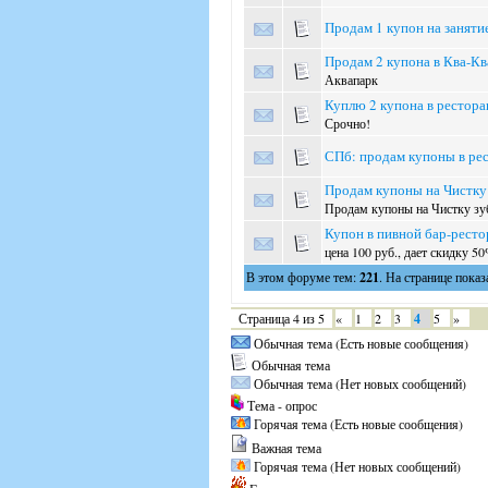
Продам 1 купон на заняти
Продам 2 купона в Ква-Кв
Аквапарк
Куплю 2 купона в рестора
Срочно!
СПб: продам купоны в ре
Продам купоны на Чистку 
Продам купоны на Чистку зуб
Купон в пивной бар-рестор
цена 100 руб., дает скидку 5
В этом форуме тем:
221
. На странице показ
Страница
4
из
5
«
1
2
3
4
5
»
Обычная тема (Есть новые сообщения)
Обычная тема
Обычная тема (Нет новых сообщений)
Тема - опрос
Горячая тема (Есть новые сообщения)
Важная тема
Горячая тема (Нет новых сообщений)