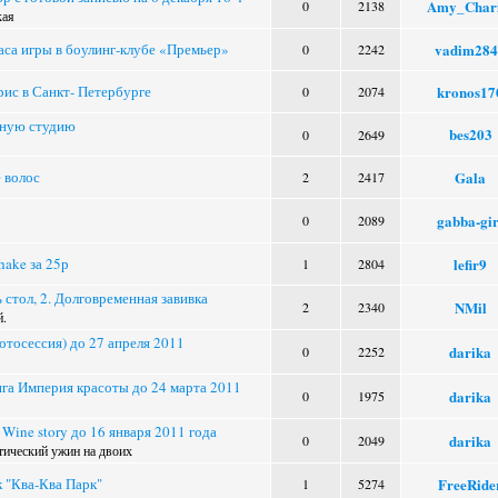
Amy_Chari
0
2138
кая
аса игры в боулинг-клубе «Премьер»
vadim284
0
2242
рис в Санкт- Петербурге
kronos17
0
2074
ьную студию
bes203
0
2649
 волос
Gala
2
2417
gabba-gir
0
2089
hake за 25р
lefir9
1
2804
ь стол, 2. Долговременная завивка
NMil
2
2340
й.
отосессия) до 27 апреля 2011
darika
0
2252
га Империя красоты до 24 марта 2011
darika
0
1975
Wine story до 16 января 2011 года
darika
0
2049
тический ужин на двоих
 "Ква-Ква Парк"
FreeRide
1
5274