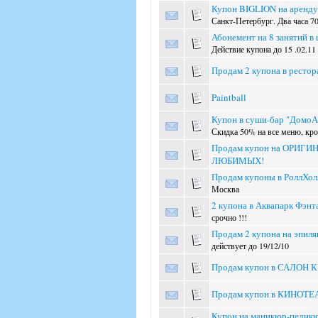
Купон BIGLION на аренду
Санкт-Петербург. Два часа 70
Абонемент на 8 занятий в
Действие купона до 15 .02.11
Продам 2 купона в рестор
Paintball
Купон в суши-бар "ДомоАр
Скидка 50% на все меню, кро
Продам купон на ОРИ
ЛЮБИМЫХ!
Продам купоны в РоллХол
Москва
2 купона в Аквапарк Фэнта
срочно !!!
Продам 2 купона на эпиля
действует до 19/12/10
Продам купон в САЛОН КР
Продам купон в КИНОТЕАТ
Купон на маникюр-педикюр