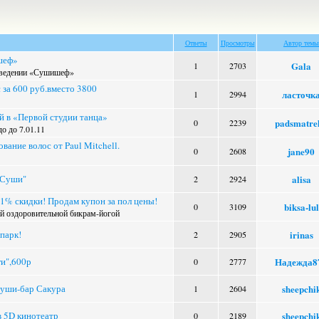
Ответы
Просмотры
Автор темы
шеф»
Gala
1
2703
заведении «Сушишеф»
за 600 руб.вместо 3800
ласточк
1
2994
й в «Первой студии танца»
padsmatrel
0
2239
до до 7.01.11
ание волос от Paul Mitchell.
jane90
0
2608
 Суши"
alisa
2
2924
1% скидки! Продам купон за пол цены!
biksa-lul
0
3109
ий оздоровительной бикрам-йогой
 парк!
irinas
2
2905
ги",600р
Надежда8
0
2777
суши-бар Сакура
sheepchi
1
2604
в 5D кинотеатр
sheepchi
0
2189