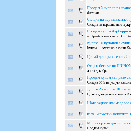
Продам 2 купона в аквапар
биглион
Скидка на наращивание и 
Скидка на наращивание и укр
Продам купон Дарберри н
м.Преображенская пл, Go-Go, 
Куплю 10 купонов в суши
Куплю 10 купонов в суши Хо
Целый день развлечений в
Отдаю бесплатно ШИНО
до 25 декабря
Продам купон на право ск
Скидка 60% на услуги салона
День в Аквапарке Фентез
Целый день развлечений в Ак
Шоколадное или медовое 
кафе Бискотти (заплатите 
Маникюр и педикюр со с
Продам купон