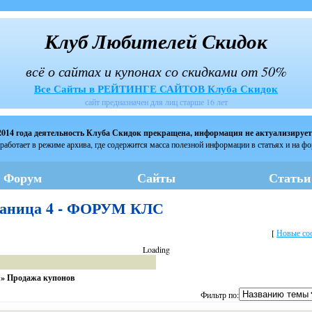
Клуб Любителей Скидок
всё о сайтах и купонах со скидками от 50%
Все Сайты в РЕЙТИНГЕ САЙТОВ Клуба Скидок
сайт предназначен для лиц старше 16 лет
2014 года деятельность Клуба Скидок прекращена, информация не актуализирует
работает в режиме архива, где содержится масса полезной информации в статьях и на ф
Форум
Сайты
Статьи
раница 4 - ФОРУМ КЛС
[
Новые со
Loading
»
Продажа купонов
Фильтр по: