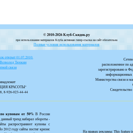
© 2010-2026 Клуб-Скидок.ру
при использовании материалов Клуба активная гипер-ссылка на сайт обязательна
Полные условия использования материалов
к открыт 01.07.2010.
Сетев
 Всеволод Тюркин
расположенное по ад
тной связи
зарегистрировано в Фе
информационных 
Министерства связи и м
инадлежит
ЦИЯ КРАСОТЫ"
Свидетельство 
88, 8-926-023-44-44
 по купонам от 50%
В России
 данный тренд набирал обороты -
айты распространяют купоны с
о 2012 году сайты постиг кризис
На правах рекламы:
This feature 