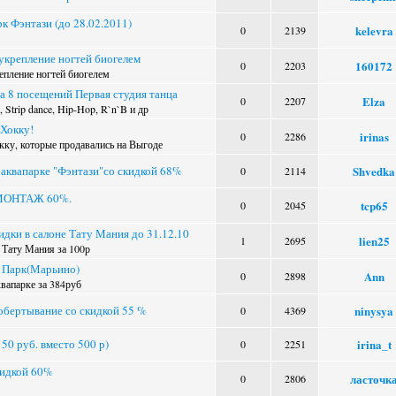
к Фэнтази (до 28.02.2011)
kelevra
0
2139
укрепление ногтей биогелем
160172
0
2203
епление ногтей биогелем
а 8 посещений Первая студия танца
Elza
0
2207
Strip dance, Hip-Hop, R`n`B и др
 Хокку!
irinas
0
2286
кку, которые продавались на Выгоде
 аквапарке "Фэнтази"со скидкой 68%
Shvedka
0
2114
МОНТАЖ 60%.
tcp65
0
2045
идки в салоне Тату Мания до 31.12.10
lien25
1
2695
 Тату Мания за 100р
и Парк(Марьино)
Ann
0
2898
вапарке за 384руб
обертывание со скидкой 55 %
ninysya
0
4369
150 руб. вместо 500 р)
irina_t
0
2251
кидкой 60%
ласточк
0
2806