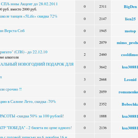
 СПА-зоны Акцент до 28.02.2011
BigDen
0
2311
0 руб. вместо 2000 руб.
 школе танцев «5Life» скидка 72%
lien25
0
2147
ан Верста Спб
motop
0
1945
mimo_proho
0
2079
игато" (СПб) - до 22.12.10
cooldimo
2
2460
ме алкоголя
ГИНАЛЬНЫЙ НОВОГОДНИЙ ПОДАРОК ДЛЯ
ksa3088
0
3642
л
Leonid
3
2668
зи срочно !!
romanenko
0
2059
цию в Салоне Лето, скидка -70%
Bobochk
0
2352
АСОТЫ -скидка 50% за 100 рублей!
ksa3088
0
1888
Р "ПОБЕДА" - 2 билета по цене одного!
ksa3088
0
2136
 с готовой записью на 6 декабря 16 ч