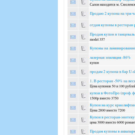
Салон находится м. Смоленс
Продаю 2 купона на три ч
отдам купоны в ресторан 
Продам купон в танцевал
model 357
Купоны на ламинирование
лазерная эпиляция -86%
купон
продам 2 купона в бар U-s
1. В ресторан -50% на вес
Цена купонов 50 и 100 рубле
купон в ФотоПро (проф. ф
1500р вместо 3750
Купон на курс криолифтин
Цена 2800 вместо 7200
Купон в ресторан-энотеку 
цена 3000 вместо 6000 роман
Продам купоны в аквапарк