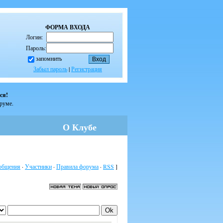
ФОРМА ВХОДА
Логин:
Пароль:
запомнить
Забыл пароль
|
Регистрация
ся!
оруме.
О Клубе
общения
·
Участники
·
Правила форума
·
RSS
]