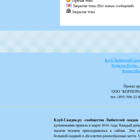
Горячая тема
Закрытая тема (Нет новых сообщений)
Закрытая тема
Клуб Любителей Скидо
Редактор Клуба -
Форма обра
Проект пр
ООО "КОРПОРА
тел. (495) 506-22-
Клуб-Скидок.ру -сообщество Любителей скидок
купономания пришла в марте 2010 года. Каждый день
тысячи человек присоединялось к сайтам. Эти с
большой скидкой в абсолютно разнообразные места. Н