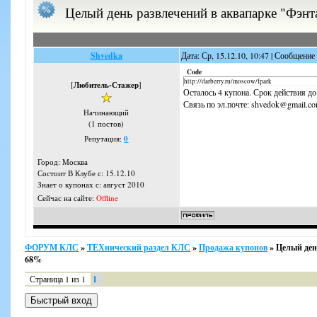
Целый день развлечений в аквапарке "Фэнт
Shvedka
Дата: Ср, 15.12.10, 10:47 | Сообщение
Code
http://darberry.ru/moscow/fpark
[
Любитель-Стажер
]
Осталось 4 купона. Срок действия до
Связь по эл.почте: shvedok@gmail.c
Начинающий
(1 постов)
Репутация:
0
Город: Москва
Состоит В Клубе с: 15.12.10
Знает о купонах с: август 2010
Сейчас на сайте:
Offline
ФОРУМ КЛС
»
ТЕХнический раздел КЛС
»
Продажа купонов
»
Целый ден
68%
Страница
1
из
1
1