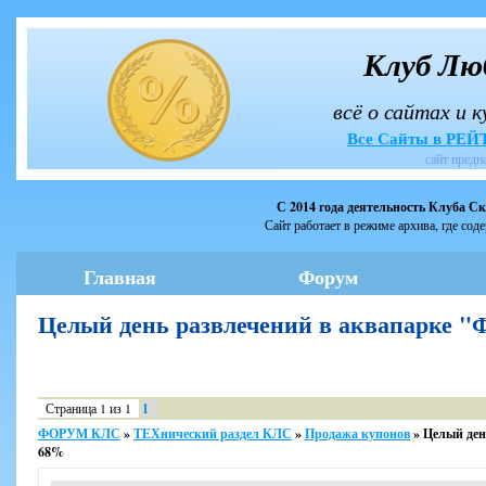
Клуб Лю
всё о сайтах и 
Все Сайты в РЕ
сайт предн
С 2014 года деятельность Клуба С
Сайт работает в режиме архива, где сод
Главная
Форум
Целый день развлечений в аквапарке 
Страница
1
из
1
1
ФОРУМ КЛС
»
ТЕХнический раздел КЛС
»
Продажа купонов
»
Целый ден
68%