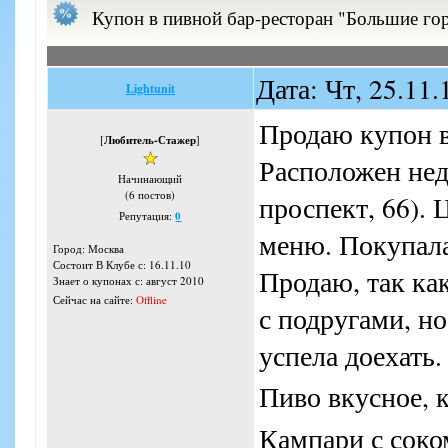
Купон в пивной бар-ресторан "Большие горо
Дата: Чт, 25.11
Lightunit
Продаю купон в
[
Любитель-Стажер
]
Расположен нед
Начинающий
(6 постов)
проспект, 66). 
Репутация:
0
меню. Покупала
Город: Москва
Состоит В Клубе с: 16.11.10
Продаю, так как
Знает о купонах с: август 2010
Сейчас на сайте:
Offline
с подругами, но
успела доехать
Пиво вкусное, к
Кампари с соко