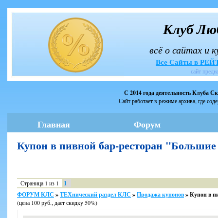
Клуб Лю
всё о сайтах и 
Все Сайты в РЕ
сайт предн
С 2014 года деятельность Клуба С
Сайт работает в режиме архива, где сод
Главная
Форум
Купон в пивной бар-ресторан "Большие 
Страница
1
из
1
1
ФОРУМ КЛС
»
ТЕХнический раздел КЛС
»
Продажа купонов
»
Купон в пи
(цена 100 руб., дает скидку 50%)