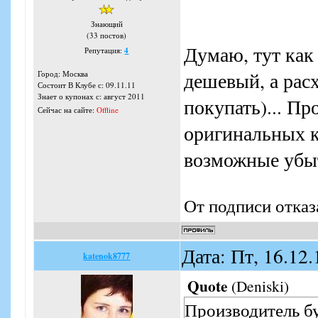
Знающий
(33 постов)
Думаю, тут как
Репутация:
4
дешевый, а рас
Город: Москва
Состоит В Клубе с: 09.11.11
Знает о купонах с: август 2011
покупать)... Пр
Сейчас на сайте:
Offline
оригинальных к
возможные убы
От подписи отказ
Дата: Пт, 16.12
katenok8777
Quote
(
Deniski
)
Производитель бу