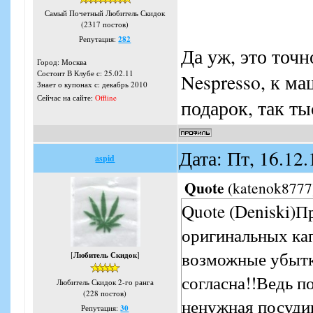
Самый Почетный Любитель Скидок
(2317 постов)
Репутация:
282
Да уж, это точ
Город: Москва
Состоит В Клубе с: 25.02.11
Nespresso, к ма
Знает о купонах с: декабрь 2010
Сейчас на сайте:
Offline
подарок, так ты
Дата: Пт, 16.12
aspid
Quote
(
katenok8777
Quote (Deniski)П
оригинальных ка
возможные убытк
[
Любитель Скидок
]
согласна!!Ведь по
Любитель Скидок 2-го ранга
(228 постов)
ненужная посудина
Репутация:
30