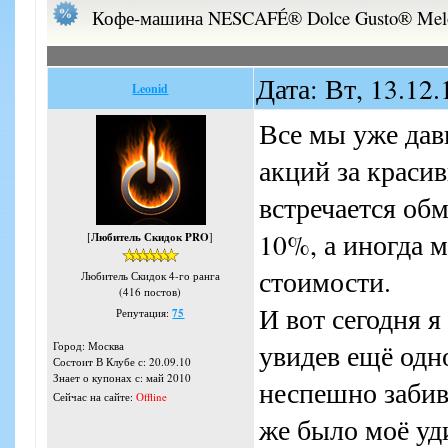
Кофе-машина NESCAFÉ® Dolce Gusto® Melo
Дата: Вт, 13.12
Leonid
Все мы уже дав
акций за краси
встречается обм
10%, а иногда 
[
Любитель Скидок PRO
]
стоимости.
Любитель Скидок 4-го ранга
(416 постов)
И вот сегодня я
Репутация:
75
увидев ещё одн
Город: Москва
Состоит В Клубе с: 20.09.10
Знает о купонах с: май 2010
неспешно забив
Сейчас на сайте:
Offline
же было моё уд