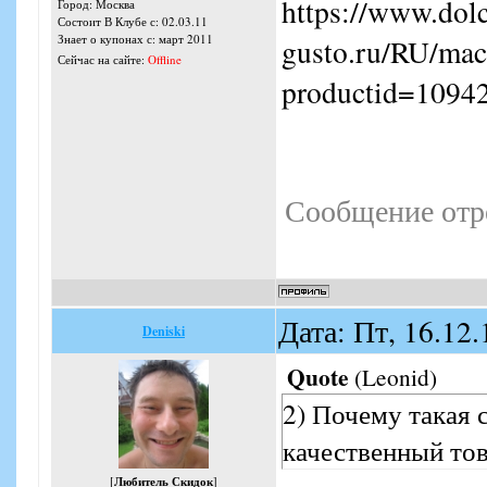
https://www.dol
Город: Москва
Состоит В Клубе с: 02.03.11
Знает о купонах с: март 2011
gusto.ru/RU/mac
Сейчас на сайте:
Offline
productid=1094
Сообщение отр
Дата: Пт, 16.12
Deniski
Quote
(
Leonid
)
2) Почему такая 
качественный то
[
Любитель Скидок
]