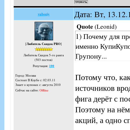
Дата: Вт, 13.12
vubogiy
Quote
(
Leonid
)
1) Почему для пр
именно КупиКупо
[
Любитель Скидок PRO
]
Групону...
Любитель Скидок 5-го ранга
(503 постов)
Репутация:
100
Потому что, ка
Город: Москва
Состоит В Клубе с: 02.03.11
источников вро
Знает о купонах с: августа 2010
Сейчас на сайте:
Offline
фига дерёт с п
Поэтому на нём
акций, а одно 