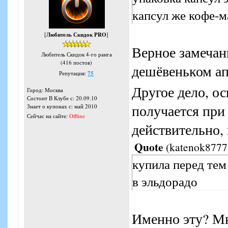
капсул же кофе-м
[
Любитель Скидок PRO
]
Верное замечани
Любитель Скидок 4-го ранга
(416 постов)
дешёвеньком ап
Репутация:
75
Другое дело, о
Город: Москва
Состоит В Клубе с: 20.09.10
получается при
Знает о купонах с: май 2010
Сейчас на сайте:
Offline
действительно, к
Quote
(
katenok8777
купила перед тем
в эльдорадо
Именно эту? Мне