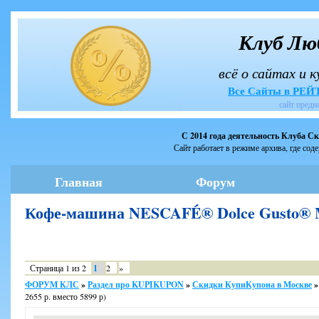
Клуб Лю
всё о сайтах и 
Все Сайты в РЕ
сайт предн
С 2014 года деятельность Клуба С
Сайт работает в режиме архива, где сод
Главная
Форум
Кофе-машина NESCAFÉ® Dolce Gusto® 
Страница
1
из
2
1
2
»
ФОРУМ КЛС
»
Раздел про KUPIKUPON
»
Скидки КупиКупона в Москве
»
2655 р. вместо 5899 р)