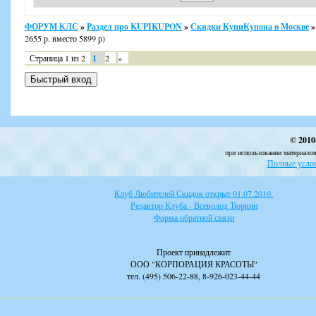
ФОРУМ КЛС
»
Раздел про KUPIKUPON
»
Скидки КупиКупона в Москве
»
2655 р. вместо 5899 р)
Страница
1
из
2
1
2
»
© 2010
при использовании материалов
Полные услов
Клуб Любителей Скидок открыт 01.07.2010.
Редактор Клуба - Всеволод Тюркин
Форма обратной связи
Проект принадлежит
ООО "КОРПОРАЦИЯ КРАСОТЫ"
тел. (495) 506-22-88, 8-926-023-44-44