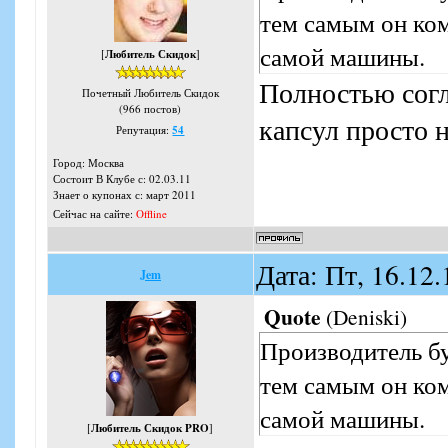
тем самым он ко
самой машины.
[
Любитель Скидок
]
Полностью согл
Почетный Любитель Скидок
(966 постов)
капсул просто н
Репутация:
54
Город: Москва
Состоит В Клубе с: 02.03.11
Знает о купонах с: март 2011
Сейчас на сайте:
Offline
Дата: Пт, 16.12
Jem
Quote
(
Deniski
)
Производитель бу
тем самым он ко
самой машины.
[
Любитель Скидок PRO
]