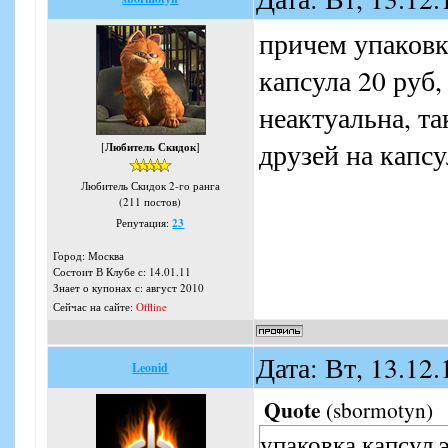
причем упаковка
капсула 20 руб,
неактуальна, та
друзей на капсу
[
Любитель Скидок
]
Любитель Скидок 2-го ранга
(211 постов)
Репутация:
23
Город: Москва
Состоит В Клубе с: 14.01.11
Знает о купонах с: август 2010
Сейчас на сайте:
Offline
Дата: Вт, 13.12
Leonid
Quote
(
sbormotyn
)
упаковка капсул э