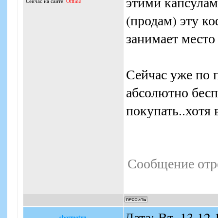
этими капсулам
Сейчас на сайте:
Offline
(продам) эту к
занимает место 
Сейчас уже по 
абсолютно беспо
покупать..хотя 
Сообщение отр
Дата: Вт, 13.12
sbormotyn