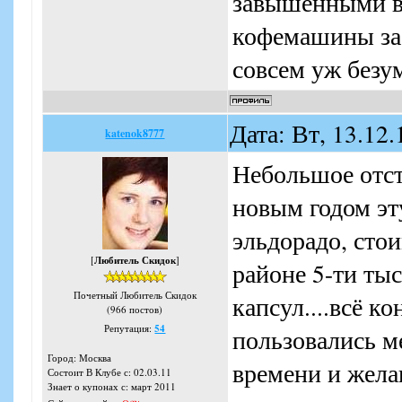
завышенными в 
кофемашины за
совсем уж безу
Дата: Вт, 13.12
katenok8777
Небольшое отст
новым годом эт
эльдорадо, стои
[
Любитель Скидок
]
районе 5-ти ты
Почетный Любитель Скидок
капсул....всё к
(966 постов)
Репутация:
54
пользовались ме
Город: Москва
времени и жела
Состоит В Клубе с: 02.03.11
Знает о купонах с: март 2011