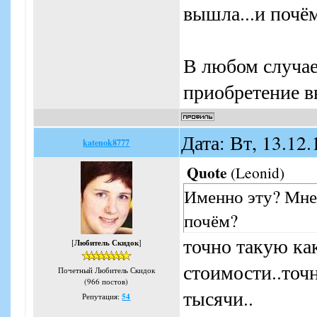
вышла...и почё
В любом случае
приобретение в
Дата: Вт, 13.12
katenok8777
Quote
(
Leonid
)
Именно эту? Мне 
почём?
точно такую как
[
Любитель Скидок
]
стоимости..точн
Почетный Любитель Скидок
(966 постов)
тысячи..
Репутация:
54