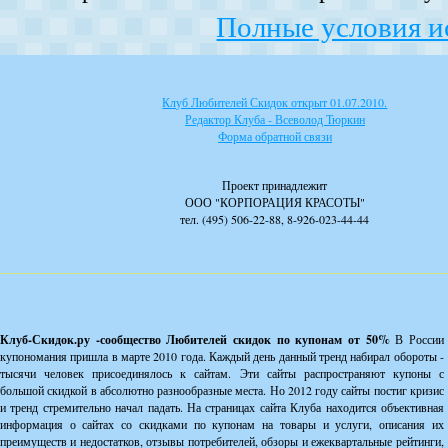
Полные условия и
Клуб Любителей Скидок открыт 01.07.2010.
Редактор Клуба - Всеволод Тюркин
Форма обратной связи
Проект принадлежит
ООО "КОРПОРАЦИЯ КРАСОТЫ"
тел. (495) 506-22-88, 8-926-023-44-44
Клуб-Скидок.ру -сообщество Любителей скидок по купонам от 50%
В России
купономания пришла в марте 2010 года. Каждый день данный тренд набирал обороты -
тысячи человек присоединялось к сайтам. Эти сайты распространяют купоны с
большой скидкой в абсолютно разнообразные места. Но 2012 году сайты постиг кризис
и тренд стремительно начал падать. На страницах сайта Клуба находится объективная
информация о сайтах со скидками по купонам на товары и услуги, описания их
преимуществ и недостатков, отзывы потребителей, обзоры и ежеквартальные рейтинги,