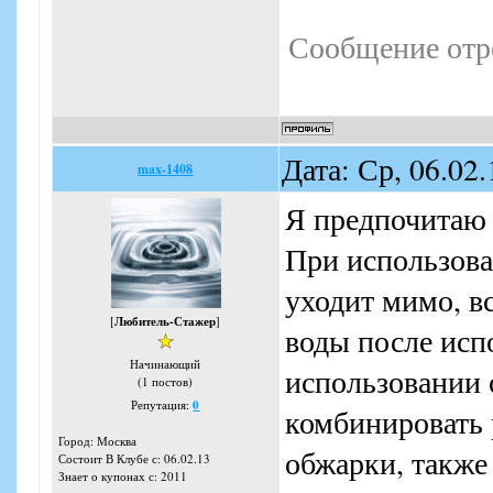
Сообщение отр
Дата: Ср, 06.02
max-1408
Я предпочитаю 
При использова
уходит мимо, вс
[
Любитель-Стажер
]
воды после исп
Начинающий
использовании
(1 постов)
Репутация:
0
комбинировать 
Город: Москва
обжарки, также
Состоит В Клубе с: 06.02.13
Знает о купонах с: 2011