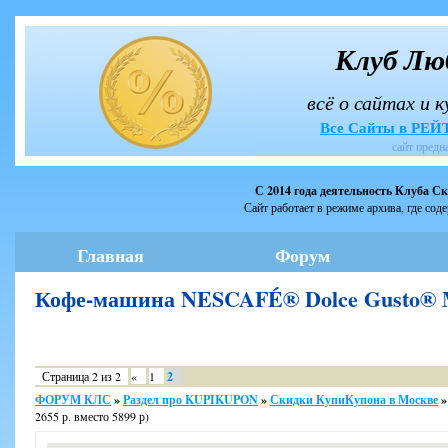
Клуб Лю
всё о сайтах и 
Все Сайты в РЕ
сайт предн
С 2014 года деятельность Клуба С
Сайт работает в режиме архива, где сод
Главная
Форум
Кофе-машина NESCAFÉ® Dolce Gusto® M
Страница
2
из
2
«
1
2
ФОРУМ КЛС
»
Раздел про KUPIKUPON
»
Скидки КупиКупона в Москве
»
2655 р. вместо 5899 р)