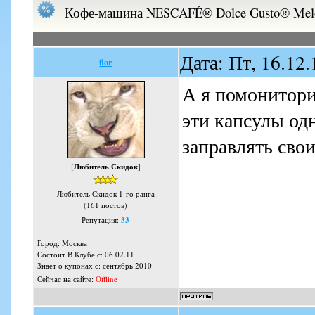
Кофе-машина NESCAFÉ® Dolce Gusto® Melo
Дата: Пт, 16.12
flor
А я помонитори
эти капсулы од
заправлять сво
[
Любитель Скидок
]
Любитель Скидок 1-го ранга
(161 постов)
Репутация:
33
Город: Москва
Состоит В Клубе с: 06.02.11
Знает о купонах с: сентябрь 2010
Сейчас на сайте:
Offline