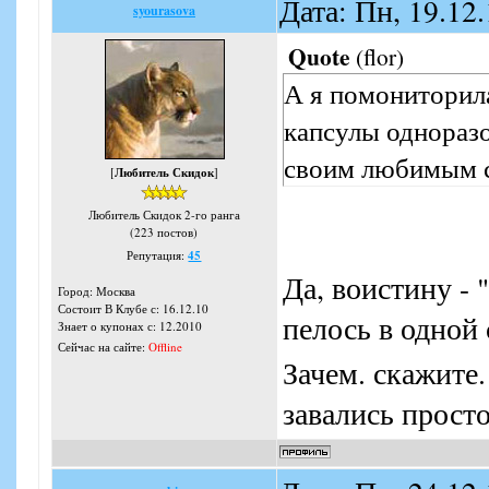
Дата: Пн, 19.12
syourasova
Quote
(
flor
)
А я помониторила
капсулы одноразо
своим любимым с
[
Любитель Скидок
]
Любитель Скидок 2-го ранга
(223 постов)
Репутация:
45
Да, воистину - 
Город: Москва
Состоит В Клубе с: 16.12.10
пелось в одной
Знает о купонах с: 12.2010
Сейчас на сайте:
Offline
Зачем. скажите.
завались просто