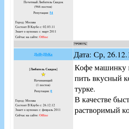
Почетный Любитель Скидок
(966 постов)
Репутация:
54
Город: Москва
Состоит В Клубе с: 02.03.11
Знает о купонах с: март 2011
Сейчас на сайте:
Offline
Дата: Ср, 26.12
JIeHyJIbKa
Кофе машинку п
[
Любитель Скидок
]
пить вкусный ко
Начинающий
(1 постов)
турке.
Репутация:
0
В качестве быс
Город: Москва
Состоит В Клубе с: 26.12.12
растворимый ко
Знает о купонах с: февраль 2011
Сейчас на сайте:
Offline