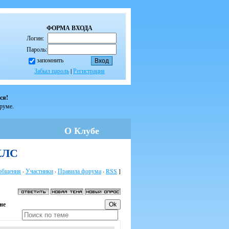
ФОРМА ВХОДА
Логин:
Пароль:
запомнить
Забыл пароль
|
Регистрация
ся!
оруме.
О Клубе
 КЛС
общения
·
Участники
·
Правила форума
·
RSS
]
не