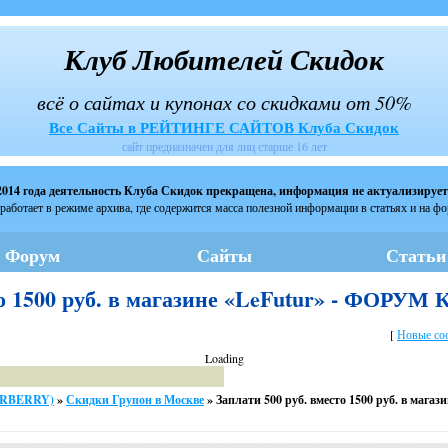
Клуб Любителей Скидок
всё о сайтах и купонах со скидками от 50%
Все Сайты в РЕЙТИНГЕ САЙТОВ Клуба Скидок
сайт предназначен для лиц старше 16 лет
2014 года деятельность Клуба Скидок прекращена, информация не актуализирует
работает в режиме архива, где содержится масса полезной информации в статьях и на ф
Форум
Сайты
Статьи
то 1500 руб. в магазине «LeFutur» - ФОРУМ
[
Новые со
Loading
ARBERRY)
»
Скидки Групон в Москве
»
Заплати 500 руб. вместо 1500 руб. в магази