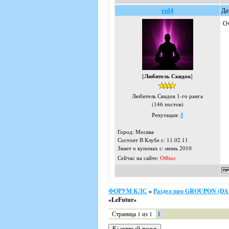
rzd4
Да
Оч
[
Любитель Скидок
]
Любитель Скидок 1-го ранга
(146 постов)
Репутация:
5
Город: Москва
Состоит В Клубе с: 11.02.11
Знает о купонах с: июнь 2010
Сейчас на сайте:
Offline
ФОРУМ КЛС
»
Раздел про GROUPON (D
«LeFutur»
Страница
1
из
1
1