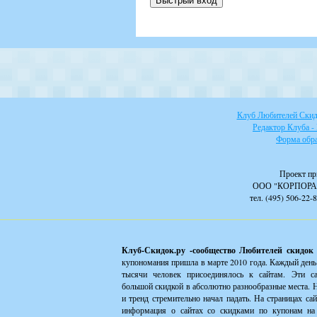
Клуб Любителей Скидо
Редактор Клуба -
Форма обра
Проект пр
ООО "КОРПОРА
тел. (495) 506-22-
Клуб-Скидок.ру -сообщество Любителей скидок
купономания пришла в марте 2010 года. Каждый день
тысячи человек присоединялось к сайтам. Эти с
большой скидкой в абсолютно разнообразные места. Н
и тренд стремительно начал падать. На страницах са
информация о сайтах со скидками по купонам на 