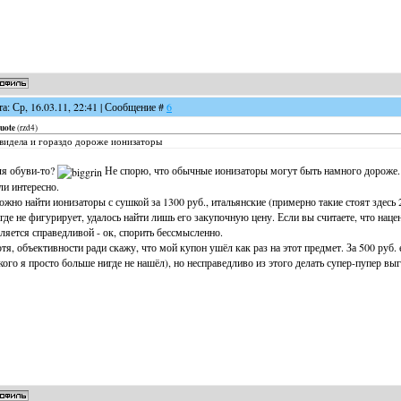
та: Ср, 16.03.11, 22:41 | Сообщение #
6
uote
(
rzd4
)
видела и гораздо дороже ионизаторы
я обуви-то?
Не спорю, что обычные ионизаторы могут быть намного дороже. 
ли интересно.
жно найти ионизаторы с сушкой за 1300 руб., итальянские (примерно такие стоят здесь 
где не фигурирует, удалось найти лишь его закупочную цену. Если вы считаете, что наце
ляется справедливой - ок, спорить бессмысленно.
тя, объективности ради скажу, что мой купон ушёл как раз на этот предмет. За 500 руб.
кого я просто больше нигде не нашёл), но несправедливо из этого делать супер-пупер в