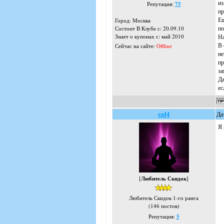
из
Репутация:
75
пр
Ещ
Город: Москва
по
Состоит В Клубе с: 20.09.10
На
Знает о купонах с: май 2010
В 
Сейчас на сайте:
Offline
не
пр
за
Да
ес
rzd4
Да
Я 
[
Любитель Скидок
]
Любитель Скидок 1-го ранга
(146 постов)
Репутация:
5