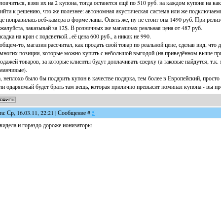
ловчиться, взяв их на 2 купона, тогда останется ещё по 510 руб. на каждом купоне на как
ийти к решению, что же полезнее: автономная акустическая система или же подключаемы
ё понравилась веб-камера в форме лапы. Опять же, ну не стоит она 1490 руб. При релизе 
жалуйста, заказывай за 12$. В розничных же магазинах реальная цена от 487 руб.
садка на кран с подсветкой...её цена 600 руб., а никак не 990.
общем-то, магазин рассчитал, как продать свой товар по реальной цене, сделав вид, что
многих позиции, которые можно купить с небольшой выгодой (на приведённом выше пр
одажей товаров, за которые клиенты будут доплачивать сверху (а таковые найдутся, т.к
манчивые).
, неплохо было бы подарить купон в качестве подарка, тем более в Европейский, просто 
ли одаряемый будет брать там вещь, которая прилично превысит номинал купона - вы п
та: Ср, 16.03.11, 22:21 | Сообщение #
5
видела и гораздо дороже ионизаторы