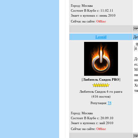
Город: Москва
Состоит В Клубе с: 11.02.11
Знает о купонах с: июнь 2010
Сейчас на сайте:
Offline
Leonid
Да
Q
Я 
Дл
ес
Мо
ни
[
Любитель Скидок PRO
]
яв
Хо
та
Любитель Скидок 4-го ранга
(416 постов)
Репутация:
75
Город: Москва
Состоит В Клубе с: 20.09.10
Знает о купонах с: май 2010
Сейчас на сайте:
Offline