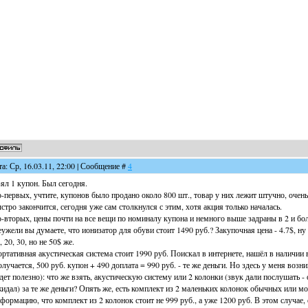
та: Ср, 16.03.11, 22:00 | Сообщение #
4
ял 1 купон. Был сегодня.
-первых, учтите, купонов было продано около 800 шт., товар у них лежит штучно, очень
стро закончится, сегодня уже сам столкнулся с этим, хотя акция только началась.
-вторых, цены почти на все вещи по номиналу купона и немного выше задраны в 2 и бол
ужели вы думаете, что ионизатор для обуви стоит 1490 руб.? Закупочная цена - 4.7$, ну
, 20, 30, но не 50$ же.
ртативная акустическая система стоит 1990 руб. Поискал в интернете, нашёл в наличии в
лучается, 500 руб. купон + 490 доплата = 990 руб. - те же деньги. Но здесь у меня во
дет полезно): что же взять, акустическую систему или 2 колонки (звук дали послушать - 
идал) за те же деньги? Опять же, есть комплект из 2 маленьких колонок обычных или м
формацию, что комплект из 2 колонок стоит не 999 руб., а уже 1200 руб. В этом случае,