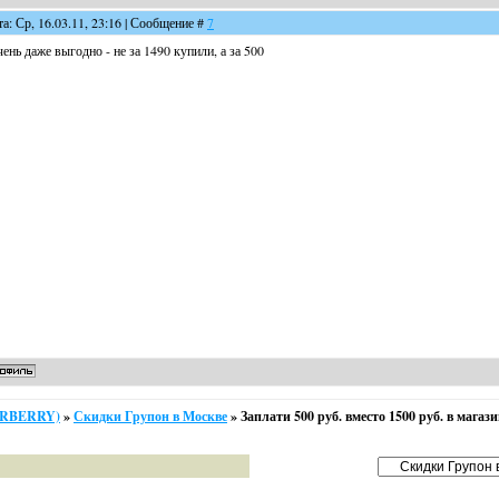
та: Ср, 16.03.11, 23:16 | Сообщение #
7
ень даже выгодно - не за 1490 купили, а за 500
ARBERRY)
»
Скидки Групон в Москве
»
Заплати 500 руб. вместо 1500 руб. в магази