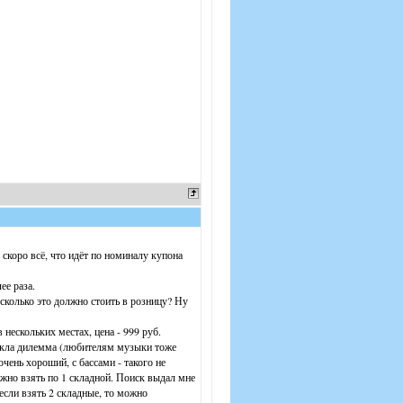
 скоро всё, что идёт по номиналу купона
ее раза.
 сколько это должно стоить в розницу? Ну
 нескольких местах, цена - 999 руб.
зникла дилемма (любителям музыки тоже
очень хороший, с бассами - такого не
ожно взять по 1 складной. Поиск выдал мне
 если взять 2 складные, то можно