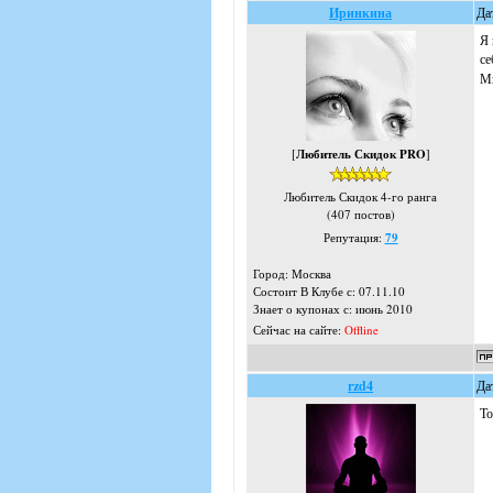
Иринкина
Да
Я 
се
Мн
[
Любитель Скидок PRO
]
Любитель Скидок 4-го ранга
(407 постов)
Репутация:
79
Город: Москва
Состоит В Клубе с: 07.11.10
Знает о купонах с: июнь 2010
Сейчас на сайте:
Offline
rzd4
Да
То