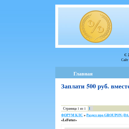
С 
Сайт 
Главная
Заплати 500 руб. вмес
Страница
1
из
1
1
ФОРУМ КЛС
»
Раздел про GROUPON (D
«LeFutur»