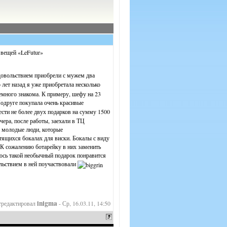
 вещей «LeFutur»
довольствием приобрели с мужем два
лет назад я уже приобретала несколько
емного знакома. К примеру, шефу на 23
одруге покупала очень красивые
сти не более двух подарков на сумму 1500
ера, после работы, заехали в ТЦ
е молодые люди, которые
тящихся бокалах для виски. Бокалы с виду
 К сожалению ботарейку в них заменить
деюсь такой необычный подарок понравится
льствием в ней поучаствовали
inigma
тредактировал
-
Ср, 16.03.11, 14:50