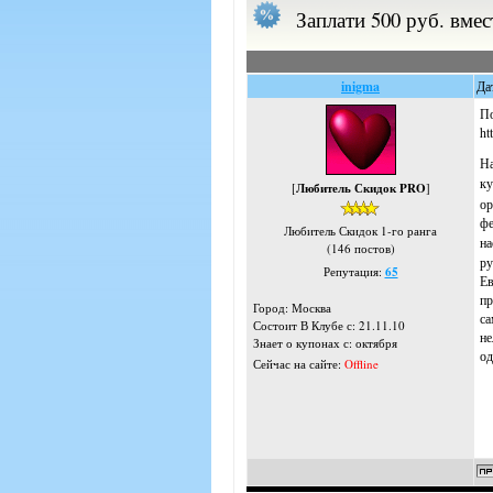
Заплати 500 руб. вмес
inigma
Да
По
ht
На
ку
[
Любитель Скидок PRO
]
ор
фе
Любитель Скидок 1-го ранга
на
(146 постов)
ру
Репутация:
65
Ев
пр
Город: Москва
са
Состоит В Клубе с: 21.11.10
не
Знает о купонах с: октября
од
Сейчас на сайте:
Offline