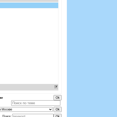
не
Поиск: