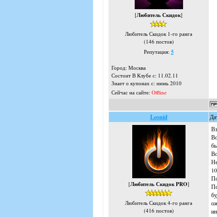
[
Любитель Скидок
]
Любитель Скидок 1-го ранга
(146 постов)
Репутация:
5
Город: Москва
Состоит В Клубе с: 11.02.11
Знает о купонах с: июнь 2010
Сейчас на сайте:
Offline
Leonid
Да
Вз
Во
бы
Во
Не
10
По
[
Любитель Скидок PRO
]
По
бу
ож
Любитель Скидок 4-го ранга
(416 постов)
ин