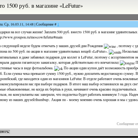
то 1500 руб. в магазине «LeFutur»
та: Ср, 16.03.11, 14:48 | Сообщение #
1
дарки на все случаи жизни! Заплати 500 руб. вместо 1500 руб. в магазине удивительных
tp://www.groupon.ru/moscow/lefutur#main
 следующей неделе будем отмечать у наших друзей дни Рождения
, поэтому с у
пона по 500 руб. по акции в магазине удивительных вещей «LeFutur».
Несколько 
игинальных и даже забавных подарков для коллег в LeFutur, поэтому с ассортиментом н
враля дарили гигантскую зажигалку, которая действительно его впечатлила)
П
стенные часы в виде фотоальбома.
По акции один купон даёт возможность приобре
б. Если сумма чека превысит сумму 1500 руб., нужно доплатить недостающую сумму. Вч
ропейский, где находится один из магазинов LeFutur. В отделе работают очень вежливы
оконсультировали нас при выборе подарков. В итоге наш выбор остановился на двух све
мые обыкновенные, но когда их берёшь в руки, начинают очень красиво подсвечиваться.
льзя, но консультанты нас заверили, что подсветка будет работать минимум 3 года. На
ному из наших друзей:thumbup:. Акция по - моему мнению очень хорошая и мы с удово
Сообщение о