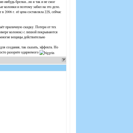
ие-нибудь брелки...но я так и не смог
е колонки и поэтому забил на это дело.
в 2006 г. её цена составляла 22$, сейчас
 даёт приличную скидку. Потери от тех
имере колонок) с лихвой покрываются
. многие вещицы действительно
для создания, так сказать, эффекта. Но
росто разорите одаряемого