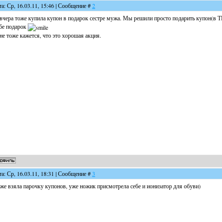
та: Ср, 16.03.11, 15:46 | Сообщение #
2
вчера тоже купила купон в подарок сестре мужа. Мы решили просто подарить купон(в ТЦ
бе подарок
е тоже кажется, что это хорошая акция.
та: Ср, 16.03.11, 18:31 | Сообщение #
3
же взяла парочку купонов, уже ножик присмотрела себе и ионизатор для обуви)