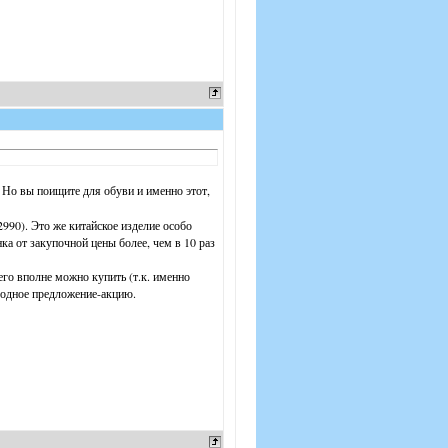
Но вы поищите для обуви и именно этот,
2990). Это же китайское изделие особо
нка от закупочной цены более, чем в 10 раз
 его вполне можно купить (т.к. именно
ыгодное предложение-акцию.