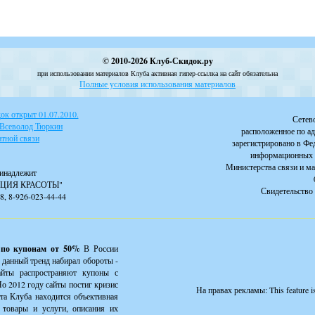
© 2010-2026 Клуб-Скидок.ру
при использовании материалов Клуба активная гипер-ссылка на сайт обязательна
Полные условия использования материалов
к открыт 01.07.2010.
Сетев
 Всеволод Тюркин
расположенное по ад
тной связи
зарегистрировано в Фе
информационных 
Министерства связи и м
инадлежит
ЦИЯ КРАСОТЫ"
Свидетельство 
88, 8-926-023-44-44
 по купонам от 50%
В России
 данный тренд набирал обороты -
айты распространяют купоны с
о 2012 году сайты постиг кризис
На правах рекламы:
This feature 
йта Клуба находится объективная
товары и услуги, описания их