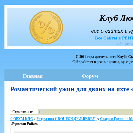
Клуб Лю
всё о сайтах и 
Все Сайты в РЕ
сайт предн
С 2014 года деятельность Клуба С
Сайт работает в режиме архива, где сод
Главная
Форум
Романтический ужин для двоих на яхте
Страница
1
из
1
1
ФОРУМ КЛС
»
Раздел про GROUPON (DARBERRY)
»
Скидки Групон в М
«Рэдиссон Ройал»