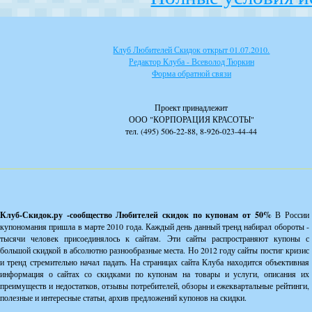
Клуб Любителей Скидок открыт 01.07.2010.
Редактор Клуба - Всеволод Тюркин
Форма обратной связи
Проект принадлежит
ООО "КОРПОРАЦИЯ КРАСОТЫ"
тел. (495) 506-22-88, 8-926-023-44-44
Клуб-Скидок.ру -сообщество Любителей скидок по купонам от 50%
В России
купономания пришла в марте 2010 года. Каждый день данный тренд набирал обороты -
тысячи человек присоединялось к сайтам. Эти сайты распространяют купоны с
большой скидкой в абсолютно разнообразные места. Но 2012 году сайты постиг кризис
и тренд стремительно начал падать. На страницах сайта Клуба находится объективная
информация о сайтах со скидками по купонам на товары и услуги, описания их
преимуществ и недостатков, отзывы потребителей, обзоры и ежеквартальные рейтинги,
полезные и интересные статьи, архив предложений купонов на скидки.