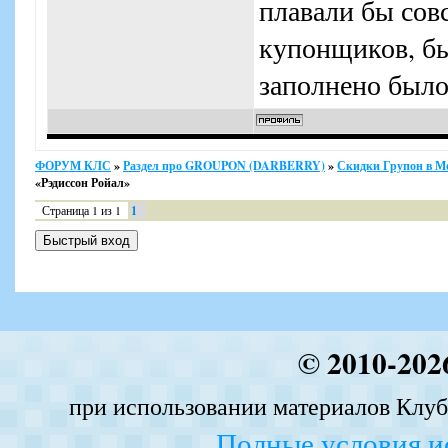
плавали бы сов
купонщиков, бы
заполнено было
ФОРУМ КЛС
»
Раздел про GROUPON (DARBERRY)
»
Скидки Групон в М
«Рэдиссон Ройал»
Страница
1
из
1
1
© 2010-202
при использовании материалов Клуба
Полные условия и