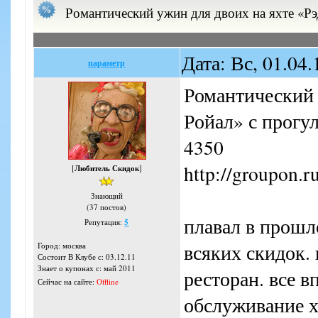
Романтический ужин для двоих на яхте «Р
Дата: Вс, 01.04
параметр
Романтический 
Ройал» с прогу
4350
http://groupon.r
[
Любитель Скидок
]
Знающий
(37 постов)
плавал в прошл
Репутация:
5
всяких скидок.
Город: москва
Состоит В Клубе с: 03.12.11
Знает о купонах с: май 2011
ресторан. все 
Сейчас на сайте:
Offline
обслуживание х