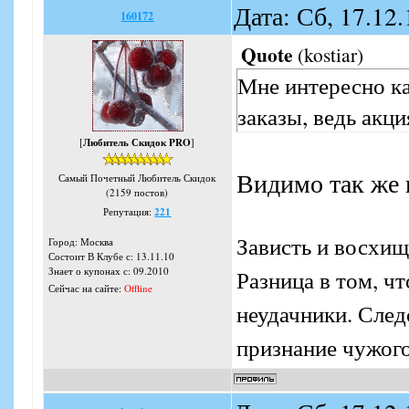
Дата: Сб, 17.12
160172
Quote
(
kostiar
)
Мне интересно ка
заказы, ведь акци
[
Любитель Скидок PRO
]
Видимо так же 
Самый Почетный Любитель Скидок
(2159 постов)
Репутация:
221
Зависть и восхищ
Город: Москва
Состоит В Клубе с: 13.11.10
Знает о купонах с: 09.2010
Разница в том, ч
Сейчас на сайте:
Offline
неудачники. Следо
признание чужого