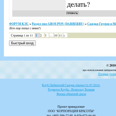
делать?
ФОРУМ КЛС
»
Раздел про GROUPON (DARBERRY)
»
Скидки Групон в М
(Кто еще попал с ними?)
Страница
1
из
11
1
2
3
…
10
11
»
© 2010
при использовании материалов
Полные услов
Клуб Любителей Скидок открыт 01.07.2010.
Редактор Клуба - Всеволод Тюркин
Форма обратной связи
Проект принадлежит
ООО "КОРПОРАЦИЯ КРАСОТЫ"
тел. (495) 506-22-88, 8-926-023-44-44