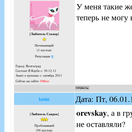
У меня такие ж
теперь не могу
[
Любитель-Стажер
]
Начинающий
(1 постов)
Репутация:
0
Город: Волгоград
Состоит В Клубе с: 30.12.11
Знает о купонах с: октябрь 2011
Сейчас на сайте:
Offline
Дата: Пт, 06.01
kostiar
orevskay
, а в г
[
Любитель Скидок
]
не оставляли?
Пробовавший
(94 постов)