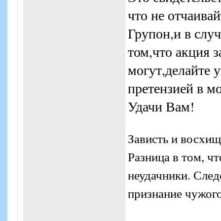
во вторник мне о
что не отчаива
понедельник.
Групон,и в слу
том,что акция з
могут,делайте у
претензией в мо
Удачи Вам!
Зависть и восхищ
Разница в том, ч
неудачники. Следо
признание чужого