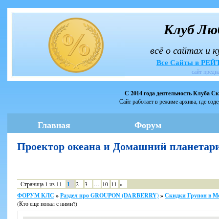
Клуб Лю
всё о сайтах и 
Все Сайты в РЕ
сайт предн
С 2014 года деятельность Клуба С
Сайт работает в режиме архива, где сод
Главная
Форум
Проектор океана и Домашний планета
Страница
1
из
11
1
2
3
…
10
11
»
ФОРУМ КЛС
»
Раздел про GROUPON (DARBERRY)
»
Скидки Групон в М
(Кто еще попал с ними?)