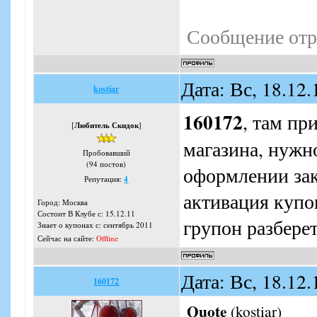
Сообщение отр
Дата: Вс, 18.12
kostiar
160172
, там пр
[
Любитель Скидок
]
магазина, нужн
Пробовавший
(94 постов)
оформлении зака
Репутация:
4
активация купон
Город: Москва
Состоит В Клубе с: 15.12.11
групон разберет
Знает о купонах с: сентябрь 2011
Сейчас на сайте:
Offline
Дата: Вс, 18.12
160172
Quote
(
kostiar
)