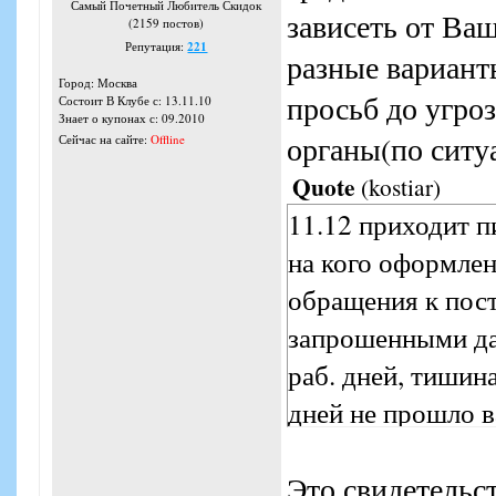
Самый Почетный Любитель Скидок
зависеть от Ва
(2159 постов)
Репутация:
221
разные вариант
Город: Москва
просьб до угро
Состоит В Клубе с: 13.11.10
Знает о купонах с: 09.2010
органы(по ситу
Сейчас на сайте:
Offline
Quote
(
kostiar
)
11.12 приходит п
на кого оформлен
обращения к пост
запрошенными да
раб. дней, тишин
дней не прошло в
сегодня 17.12, в 
Это свидетельст
находиться на ст