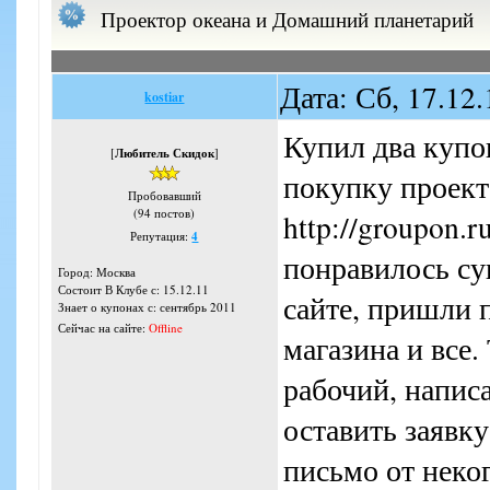
Проектор океана и Домашний планетарий
Дата: Сб, 17.12
kostiar
Купил два купон
[
Любитель Скидок
]
покупку проект
Пробовавший
(94 постов)
http://groupon.
Репутация:
4
понравилось су
Город: Москва
Состоит В Клубе с: 15.12.11
сайте, пришли 
Знает о купонах с: сентябрь 2011
Сейчас на сайте:
Offline
магазина и все.
рабочий, написа
оставить заявку
письмо от неко