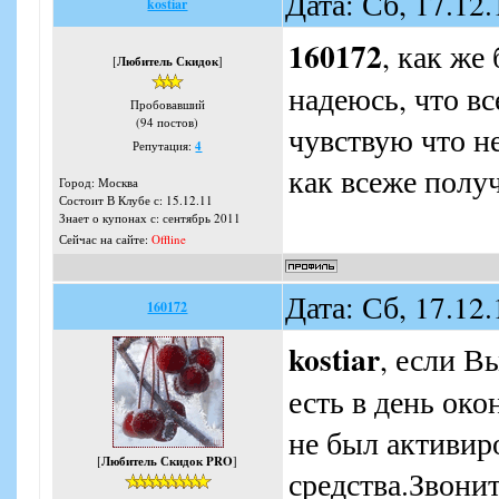
Дата: Сб, 17.12
kostiar
160172
, как же
[
Любитель Скидок
]
надеюсь, что вс
Пробовавший
(94 постов)
чувствую что не
Репутация:
4
как всеже полу
Город: Москва
Состоит В Клубе с: 15.12.11
Знает о купонах с: сентябрь 2011
Сейчас на сайте:
Offline
Дата: Сб, 17.12
160172
kostiar
, если В
есть в день око
не был активир
[
Любитель Скидок PRO
]
средства.Звонит