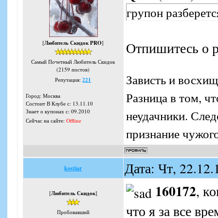
групон разберетс
[
Любитель Скидок PRO
]
Отпишитесь о р
Самый Почетный Любитель Скидок
(2159 постов)
Зависть и восхищ
Репутация:
221
Разница в том, ч
Город: Москва
Состоит В Клубе с: 13.11.10
неудачники. Следо
Знает о купонах с: 09.2010
Сейчас на сайте:
Offline
признание чужого
Дата: Чт, 22.12
kostiar
160172
, к
[
Любитель Скидок
]
что я за все вр
Пробовавший