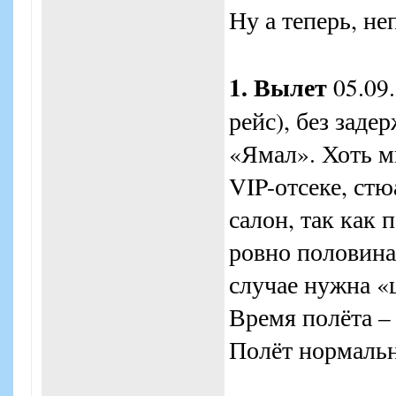
Ну а теперь, не
1. Вылет
05.09.
рейс), без заде
«Ямал». Хоть м
VIP-отсеке, ст
салон, так как 
ровно половина
случае нужна «ц
Время полёта – 
Полёт нормальн