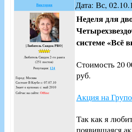
Дата: Вс, 02.10
Виктория
Неделя для дв
Четырехзвездо
системе «Всё в
[
Любитель Скидок PRO
]
Любитель Скидок 2-го ранга
Стоимость 20 0
(251 постов)
Репутация:
124
руб.
Город: Москва
Состоит В Клубе с: 07.07.10
Знает о купонах с: май 2010
Сейчас на сайте:
Offline
Акция на Групо
Так как я люби
появившаяся акц