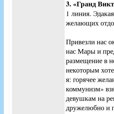
3. «Гранд Вик
1 линия. Эдака
желающих отдо
Привезли нас о
нас Мары и пре
размещение в но
некоторым хоте
я: горячее жел
коммунизм» взя
девушкам на ре
дружелюбно и п