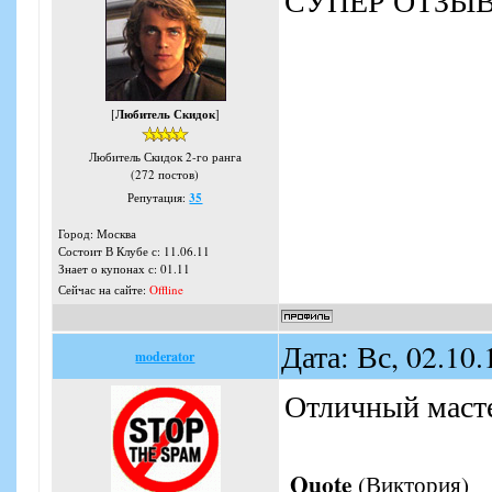
СУПЕР ОТЗЫВ 
[
Любитель Скидок
]
Любитель Скидок 2-го ранга
(272 постов)
Репутация:
35
Город: Москва
Состоит В Клубе с: 11.06.11
Знает о купонах с: 01.11
Сейчас на сайте:
Offline
Дата: Вс, 02.10
moderator
Отличный масте
Quote
(
Виктория
)