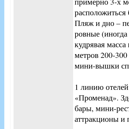
примерно 3-х м
расположиться б
Пляж и дно – пе
ровные (иногда
кудрявая масса
метров 200-300
мини-вышки спа
1 линию отелей
«Променад». Зде
бары, мини-рес
аттракционы и 