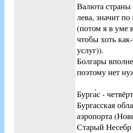
Валюта страны 
лева, значит по
(потом я в уме 
чтобы хоть как-
услуг)).
Болгары вполне
поэтому нет нуж
Бурга́с - четвё
Бургасская обла
аэропорта (Нов
Старый Несебр 