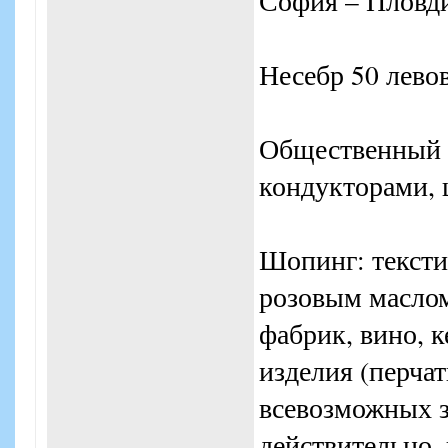
София – Пловдив
Несебр 50 левов
Общественный т
кондукторами, ц
Шопинг: тексти
розовым маслом
фабрик, вино, 
изделия (перчат
всевозможных з
действительно,