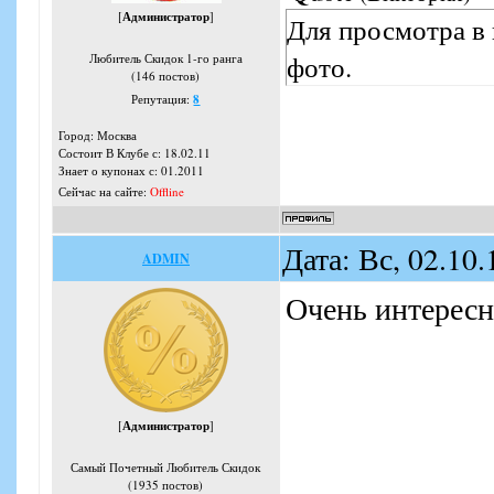
[
Администратор
]
Для просмотра в
фото.
Любитель Скидок 1-го ранга
(146 постов)
Репутация:
8
Город: Москва
Состоит В Клубе с: 18.02.11
Знает о купонах с: 01.2011
Сейчас на сайте:
Offline
Дата: Вс, 02.10
ADMIN
Очень интересн
[
Администратор
]
Самый Почетный Любитель Скидок
(1935 постов)