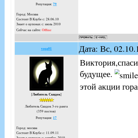
Репутация:
79
Город: Москва
Состоит В Клубе с: 28.06.10
Знает о купонах с: июль 2010
Сейчас на сайте:
Offline
Дата: Вс, 02.10
vega01
Виктория,спаси
будущее.
этой акции гора
[
Любитель Скидок
]
Любитель Скидок 3-го ранга
(359 постов)
Репутация:
17
Город: москва
Состоит В Клубе с: 11.09.11
Знает о купонах с: октябрь 2010