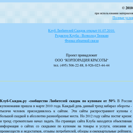
© 2010
при использовании материалов
Полные услов
Клуб Любителей Скидок открыт 01.07.2010.
Редактор Клуба - Всеволод Тюркин
Форма обратной связи
Проект принадлежит
ООО "КОРПОРАЦИЯ КРАСОТЫ"
тел. (495) 506-22-88, 8-926-023-44-44
Клуб-Скидок.ру -сообщество Любителей скидок по купонам от 50%
В России
купономания пришла в марте 2010 года. Каждый день данный тренд набирал обороты -
тысячи человек присоединялось к сайтам. Эти сайты распространяют купоны с
большой скидкой в абсолютно разнообразные места. Но 2012 году сайты постиг кризис
и тренд стремительно начал падать. На страницах сайта Клуба находится объективная
информация о сайтах со скидками по купонам на товары и услуги, описания их
преимуществ и недостатков, отзывы потребителей, обзоры и ежеквартальные рейтинги,