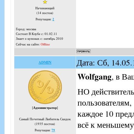
Начинающий
(14 постов)
Репутация:
2
Город: москва
Состоит В Клубе с: 01.02.11
Знает о купонах с: октябрь 2010
Сейчас на сайте:
Offline
Дата: Сб, 14.05
ADMIN
Wolfgang
, в В
НО действитель
пользователям,
[
Администратор
]
каждое 10 пред
Самый Почетный Любитель Скидок
всё к меньшему
(1935 постов)
Репутация:
79