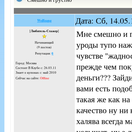
Дата: Сб, 14.05
Wolfgang
Мне смешно и г
[
Любитель-Стажер
]
уроды тупо наж
Начинающий
(9 постов)
чувстве "жадно
Репутация:
0
Город: Москва
прежде чем пок
Состоит В Клубе с: 26.03.11
Знает о купонах с: май 2010
деньги??? Зайди
Сейчас на сайте:
Offline
вами есть подо
такая же как на
качество ну ни 
халява всегда м
услышат, ну а д