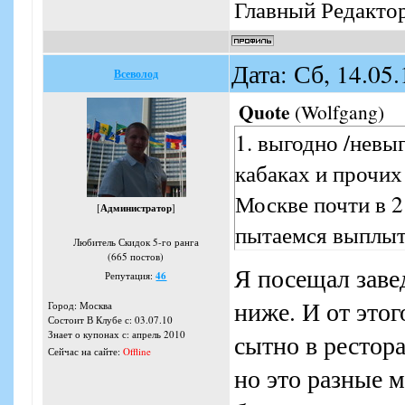
Главный Редакто
Дата: Сб, 14.05
Всеволод
Quote
(
Wolfgang
)
1. выгодно /невы
кабаках и прочих
Москве почти в 2
[
Администратор
]
пытаемся выплыть
Любитель Скидок 5-го ранга
(665 постов)
Я посещал заве
Репутация:
46
ниже. И от это
Город: Москва
Состоит В Клубе с: 03.07.10
Знает о купонах с: апрель 2010
сытно в рестора
Сейчас на сайте:
Offline
но это разные ме