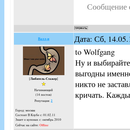
Сообщение 
Дата: Сб, 14.05
Валл-и
to Wolfgang
Ну и выбирайте
выгодны именн
[
Любитель-Стажер
]
никто не застав
Начинающий
кричать. Кажды
(14 постов)
Репутация:
2
Город: москва
Состоит В Клубе с: 01.02.11
Знает о купонах с: октябрь 2010
Сейчас на сайте:
Offline