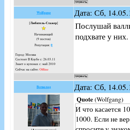
Дата: Сб, 14.05
Wolfgang
Послушай валли
[
Любитель-Стажер
]
подхвате у них.
Начинающий
(9 постов)
Репутация:
0
Город: Москва
Состоит В Клубе с: 26.03.11
Знает о купонах с: май 2010
Сейчас на сайте:
Offline
Дата: Сб, 14.05
Всеволод
Quote
(
Wolfgang
)
И что касается 1
1000. Если не ве
спросите у знако
[
]