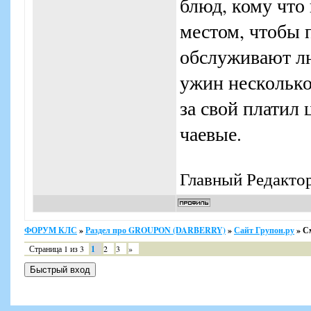
блюд, кому что
местом, чтобы 
обслуживают лю
ужин несколько 
за свой платил
чаевые.
Главный Редакто
ФОРУМ КЛС
»
Раздел про GROUPON (DARBERRY)
»
Сайт Групон.ру
»
С
Страница
1
из
3
1
2
3
»