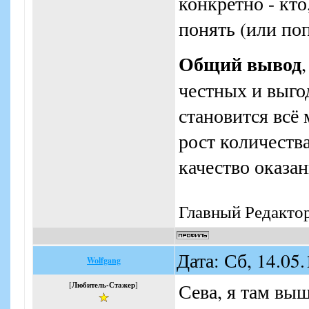
конкретно - кто
понять (или по
Общий вывод
честных и выго
становится всё
рост количеств
качество оказан
Главный Редакто
Дата: Сб, 14.05
Wolfgang
Сева, я там выш
[
Любитель-Стажер
]