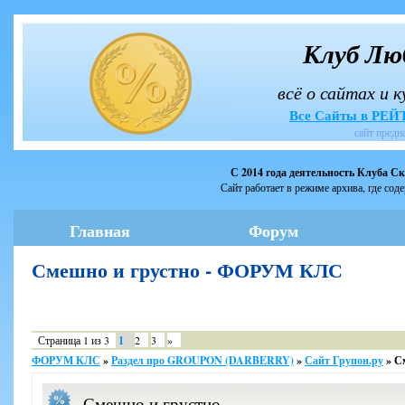
Клуб Лю
всё о сайтах и 
Все Сайты в РЕ
сайт предн
С 2014 года деятельность Клуба С
Сайт работает в режиме архива, где сод
Главная
Форум
Смешно и грустно - ФОРУМ КЛС
Страница
1
из
3
1
2
3
»
ФОРУМ КЛС
»
Раздел про GROUPON (DARBERRY)
»
Сайт Групон.ру
»
С
Смешно и грустно