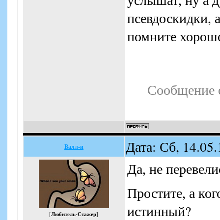
псевдоскидки, 
помните хорошо
Сообщение 
Дата: Сб, 14.05
Валл-и
Да, не перевели
Простите, а ког
истинный?
[
Любитель-Стажер
]