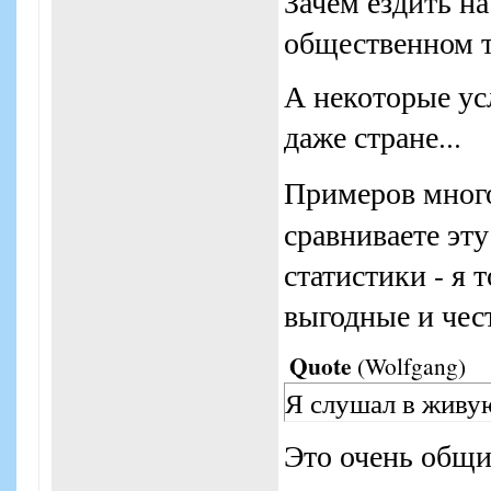
Зачем ездить н
общественном т
А некоторые ус
даже стране...
Примеров много
сравниваете эт
статистики - я 
выгодные и чес
Quote
(
Wolfgang
)
Я слушал в живую
Это очень общи