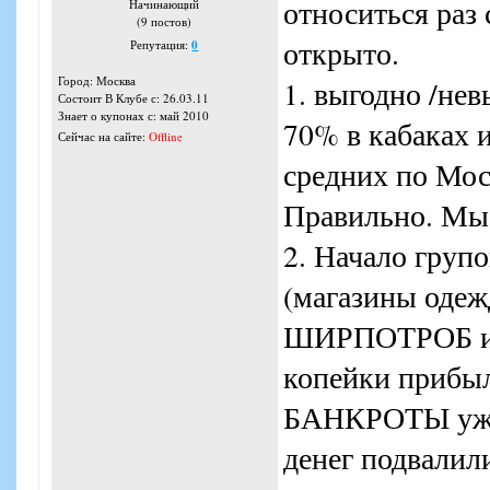
относиться раз 
Начинающий
(9 постов)
открыто.
Репутация:
0
Город: Москва
1. выгодно /не
Состоит В Клубе с: 26.03.11
Знает о купонах с: май 2010
70% в кабаках 
Сейчас на сайте:
Offline
средних по Моск
Правильно. Мы 
2. Начало груп
(магазины одежд
ШИРПОТРОБ и к
копейки прибыл
БАНКРОТЫ уже д
денег подвалил