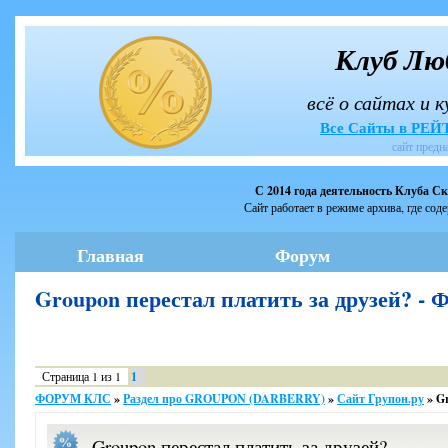
Клуб Лю
всё о сайтах и 
Все Сайты в РЕ
сайт предн
С 2014 года деятельность Клуба С
Сайт работает в режиме архива, где сод
Главная
Форум
Groupon перестал платить за друзей? 
Страница
1
из
1
1
ФОРУМ КЛС
»
Раздел про GROUPON (DARBERRY)
»
Сайт Групон.ру
»
Gr
Groupon перестал платить за друзей?