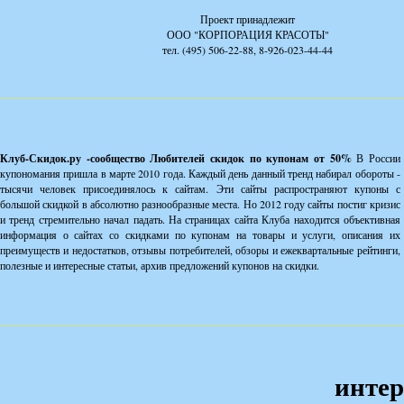
Проект принадлежит
ООО "КОРПОРАЦИЯ КРАСОТЫ"
тел. (495) 506-22-88, 8-926-023-44-44
Клуб-Скидок.ру -сообщество Любителей скидок по купонам от 50%
В России
купономания пришла в марте 2010 года. Каждый день данный тренд набирал обороты -
тысячи человек присоединялось к сайтам. Эти сайты распространяют купоны с
большой скидкой в абсолютно разнообразные места. Но 2012 году сайты постиг кризис
и тренд стремительно начал падать. На страницах сайта Клуба находится объективная
информация о сайтах со скидками по купонам на товары и услуги, описания их
преимуществ и недостатков, отзывы потребителей, обзоры и ежеквартальные рейтинги,
полезные и интересные статьи, архив предложений купонов на скидки.
интер