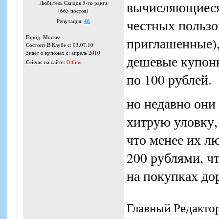
вычисляющиеся
Любитель Скидок 5-го ранга
(665 постов)
честных пользо
Репутация:
46
Город: Москва
приглашенные),
Состоит В Клубе с: 03.07.10
Знает о купонах с: апрель 2010
дешевые купоны
Сейчас на сайте:
Offline
по 100 рублей.
но недавно они
хитрую уловку,
что менее их л
200 рублями, ч
на покупках до
Главный Редакто