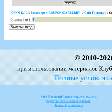
ФОРУМ КЛС
»
Раздел про GROUPON (DARBERRY)
»
Сайт Групон.ру
»
Gr
Страница
1
из
1
1
© 2010-202
при использовании материалов Клуба
Полные условия и
Клуб Любителей Скидок открыт 01.07.2010.
Редактор Клуба - Всеволод Тюркин
Форма обратной связи