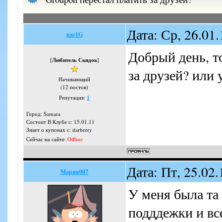
Дата: Ср, 26.01
nar1G
Добрый день, т
[
Любитель Скидок
]
за друзей? или 
Начинающий
(12 постов)
Репутация:
1
Город: Samara
Состоит В Клубе с: 15.01.11
Знает о купонах с: darberry
Сейчас на сайте:
Offline
Дата: Пт, 25.02
Мария007
У меня была та
подддежки и все