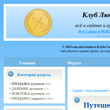
Клуб Лю
всё о сайтах и 
Все Сайты в РЕ
сайт предн
С 2014 года деятельность Клуба С
Сайт работает в режиме архива, где сод
Главная
Форум
Категории раздела
ПРОДАЖА купонов
[892]
ДАРЕНИЕ купонов
[17]
Главная
»
Доска объявлений
ПОКУПКА купонов
[28]
ПРОДАНО (закрыто)
[546]
Путеше