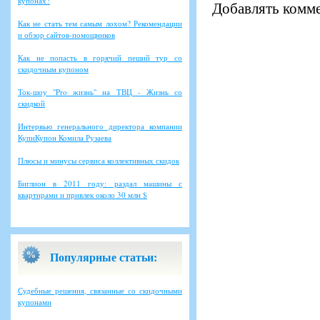
купонах?
Добавлять комме
Как не стать тем самым лохом? Рекомендации
и обзор сайтов-помощников
Как не попасть в горячий пеший тур со
скидочным купоном
Ток-шоу "Pro жизнь" на ТВЦ - Жизнь со
скидкой
Интервью генерального директора компании
КупиКупон Комила Рузаева
Плюсы и минусы сервиса коллективных скидок
Биглион в 2011 году: раздал машины с
квартирами и привлек около 30 млн $
Популярные статьи:
Судебные решения, связанные со скидочными
купонами