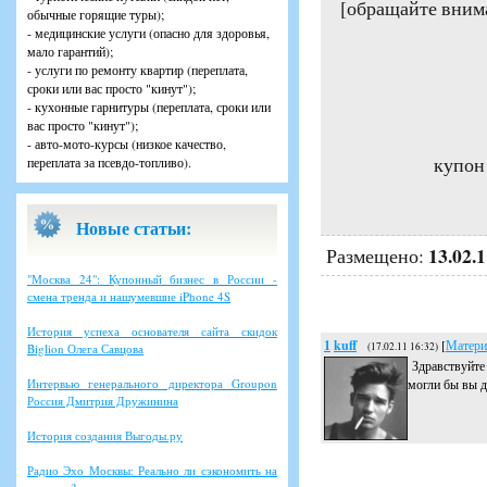
[обращайте вним
обычные горящие туры);
- медицинские услуги (опасно для здоровья,
мало гарантий);
- услуги по ремонту квартир (переплата,
сроки или вас просто "кинут");
- кухонные гарнитуры (переплата, сроки или
вас просто "кинут");
- авто-мото-курсы (низкое качество,
купон 
переплата за псевдо-топливо).
Новые статьи:
13.02.
Размещено:
"Москва 24": Купонный бизнес в России -
смена тренда и нашумевшие iPhone 4S
История успеха основателя сайта скидок
1
kuff
[
Матери
(17.02.11 16:32)
Biglion Олега Савцова
Здравствуйте
Интервью генерального директора Groupon
могли бы вы д
Россия Дмитрия Дружинина
История создания Выгоды.ру
Радио Эхо Москвы: Реально ли сэкономить на