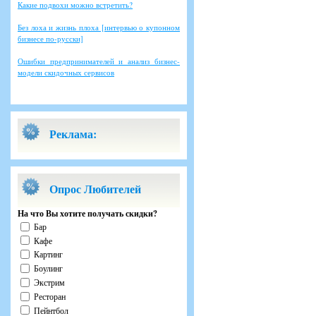
Какие подвохи можно встретить?
Без лоха и жизнь плоха [интервью о купонном
бизнесе по-русски]
Ошибки предпринимателей и анализ бизнес-
модели скидочных сервисов
Реклама:
Опрос Любителей
На что Вы хотите получать скидки?
Бар
Кафе
Картинг
Боулинг
Экстрим
Ресторан
Пейнтбол