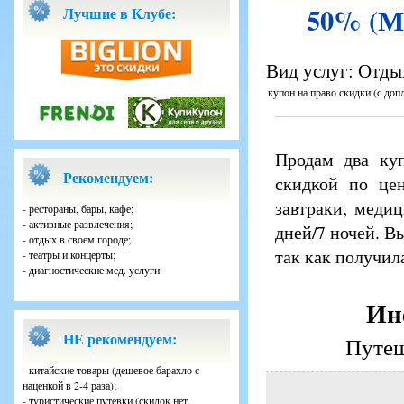
50% (Мо
Лучшие в Клубе:
Вид услуг: Отдых
купон на право скидки (с доп
Продам два ку
Рекомендуем:
скидкой по цен
завтраки, медиц
- рестораны, бары, кафе;
- активные развлечения;
дней/7 ночей. Вы
- отдых в своем городе;
так как получил
- театры и концерты;
- диагностические мед. услуги.
Ин
НЕ рекомендуем:
Путеш
- китайские товары (дешевое барахло с
наценкой в 2-4 раза);
- туристические путевки (скидок нет,