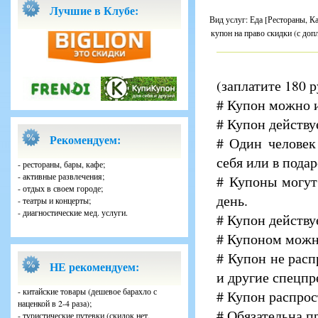
Лучшие в Клубе:
Вид услуг: Еда [Рестораны, К
купон на право скидки (с доп
(заплатите 180 р
# Купон можно и
# Купон действу
Рекомендуем:
# Один человек
себя или в подар
- рестораны, бары, кафе;
- активные развлечения;
# Купоны могут
- отдых в своем городе;
день.
- театры и концерты;
- диагностические мед. услуги.
# Купон действу
# Купоном можно
# Купон не расп
НЕ рекомендуем:
и другие спецпр
- китайские товары (дешевое барахло с
# Купон распрост
наценкой в 2-4 раза);
# Обязательна п
- туристические путевки (скидок нет,