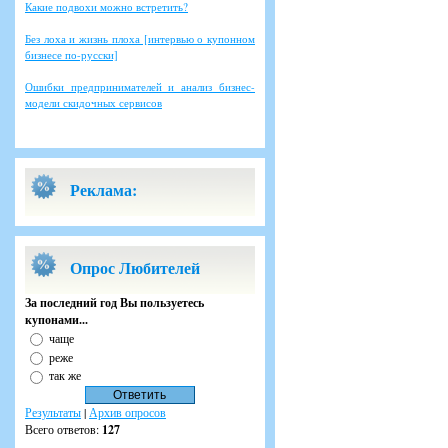
Какие подвохи можно встретить?
Без лоха и жизнь плоха [интервью о купонном
бизнесе по-русски]
Ошибки предпринимателей и анализ бизнес-
модели скидочных сервисов
Реклама:
Опрос Любителей
За последний год Вы пользуетесь
купонами...
чаще
реже
так же
Результаты
|
Архив опросов
Всего ответов:
127