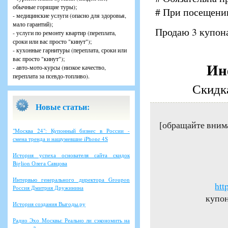
обычные горящие туры);
# При посещени
- медицинские услуги (опасно для здоровья,
мало гарантий);
Продаю 3 купона
- услуги по ремонту квартир (переплата,
сроки или вас просто "кинут");
- кухонные гарнитуры (переплата, сроки или
вас просто "кинут");
Ин
- авто-мото-курсы (низкое качество,
переплата за псевдо-топливо).
Скидк
Новые статьи:
[обращайте вним
"Москва 24": Купонный бизнес в России -
смена тренда и нашумевшие iPhone 4S
История успеха основателя сайта скидок
Biglion Олега Савцова
Интервью генерального директора Groupon
htt
Россия Дмитрия Дружинина
купон
История создания Выгоды.ру
Радио Эхо Москвы: Реально ли сэкономить на