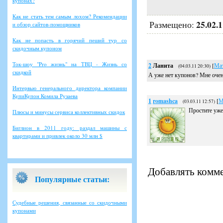
купонах?
Как не стать тем самым лохом? Рекомендации
25.02.
Размещено:
и обзор сайтов-помощников
Как не попасть в горячий пеший тур со
скидочным купоном
Ток-шоу "Pro жизнь" на ТВЦ - Жизнь со
2
Ланита
[
Ма
(04.03.11 20:30)
скидкой
А уже нет купонов? Мне очен
Интервью генерального директора компании
КупиКупон Комила Рузаева
1
romashca
[
М
(03.03.11 12:57)
Простите уже 
Плюсы и минусы сервиса коллективных скидок
Биглион в 2011 году: раздал машины с
квартирами и привлек около 30 млн $
Добавлять комме
Популярные статьи:
Судебные решения, связанные со скидочными
купонами