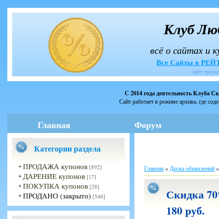
Клуб Лю
всё о сайтах и 
Все Сайты в РЕ
сайт предн
С 2014 года деятельность Клуба С
Сайт работает в режиме архива, где сод
Главная
Форум
Категории раздела
ПРОДАЖА купонов
[892]
Главная
»
Доска объявлений
ДАРЕНИЕ купонов
[17]
ПОКУПКА купонов
[28]
Скидка 70
ПРОДАНО (закрыто)
[546]
180 руб.