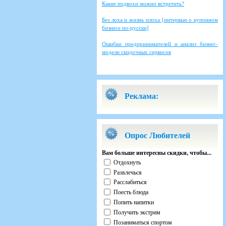
Какие подвохи можно встретить?
Без лоха и жизнь плоха [интервью о купонном
бизнесе по-русски]
Ошибки предпринимателей и анализ бизнес-
модели скидочных сервисов
Реклама:
Опрос Любителей
Вам больше интересны скидки, чтобы...
Отдохнуть
Развлечься
Расслабиться
Поесть блюда
Попить напитки
Получить экстрим
Позаниматься спортом