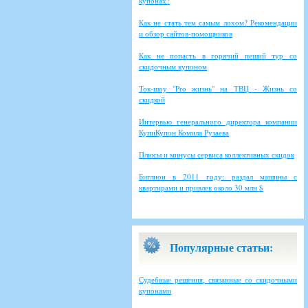
купонах?
Как не стать тем самым лохом? Рекомендации
и обзор сайтов-помощников
Как не попасть в горячий пеший тур со
скидочным купоном
Ток-шоу "Pro жизнь" на ТВЦ - Жизнь со
скидкой
Интервью генерального директора компании
КупиКупон Комила Рузаева
Плюсы и минусы сервиса коллективных скидок
Биглион в 2011 году: раздал машины с
квартирами и привлек около 30 млн $
Популярные статьи:
Судебные решения, связанные со скидочными
купонами