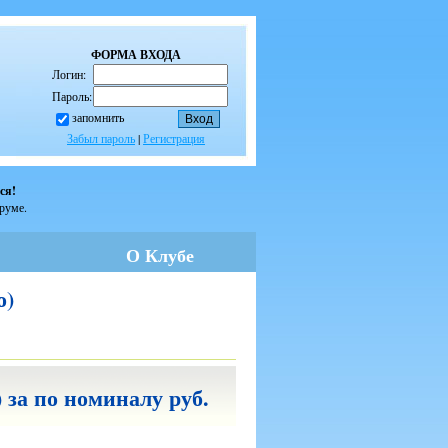
ФОРМА ВХОДА
Логин:
Пароль:
запомнить
Забыл пароль
|
Регистрация
ся!
оруме.
О Клубе
о)
 за по номиналу руб.