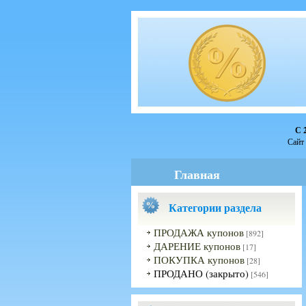
С 
Сайт 
Главная
Категории раздела
ПРОДАЖА купонов
[892]
ДАРЕНИЕ купонов
[17]
ПОКУПКА купонов
[28]
ПРОДАНО (закрыто)
[546]