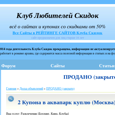
Клуб Любителей Скидок
всё о сайтах и купонах со скидками от 50%
Все Сайты в РЕЙТИНГЕ САЙТОВ Клуба Скидок
сайт предназначен для лиц старше 16 лет
2014 года деятельность Клуба Скидок прекращена, информация не актуализирует
работает в режиме архива, где содержится масса полезной информации в статьях и на ф
Форум
Сайты
Статьи
ПРОДАНО (закрыт
Главная
»
Доска объявлений
»
ПРОДАНО (закрыто)
2 Купона в аквапарк куплю (Москва)
Вид услуг: Развлечения [Боулинг, Кино, Клубы]