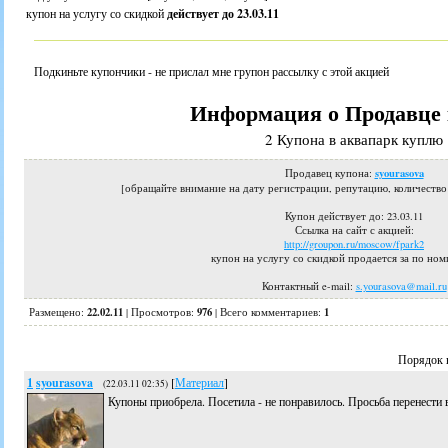
купон на услугу со скидкой
действует до 23.03.11
Подкиньте купончики - не прислал мне групон рассылку с этой акцией
Информация о Продавце 
2 Купона в аквапарк куплю
syourasova
Продавец купона:
[обращайте внимание на дату регистрации, репутацию, количеств
Купон действует до
: 23.03.11
Ссылка на сайт с акцией:
http://groupon.ru/moscow/fpark2
купон на услугу со скидкой продается за по ном
Контактный e-mail:
s.yourasova@mail.ru
22.02.11
976
1
Размещено:
|
Просмотров
:
|
Всего комментариев
:
Порядок 
1
syourasova
[
Материал
]
(22.03.11 02:35)
Купоны приобрела. Посетила - не понравилось. Просьба перенести