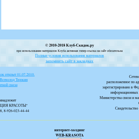
© 2010-2018 Клуб-Скидок.ру
при использовании материалов Клуба активная гипер-ссылка на сайт обязательна
Полные условия использования материалов
запомнить сайт в закладках
к открыт 01.07.2010.
Сетев
 Всеволод Тюркин
расположенное по ад
тной связи
зарегистрировано в Фе
информационных 
Министерства связи и м
инадлежит
ЦИЯ КРАСОТЫ"
Свидетельство 
88, 8-926-023-44-44
интернет-холдинг
WEB-KRASOTA