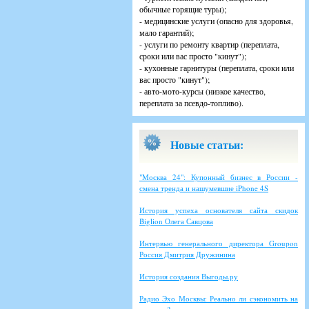
обычные горящие туры);
- медицинские услуги (опасно для здоровья,
мало гарантий);
- услуги по ремонту квартир (переплата,
сроки или вас просто "кинут");
- кухонные гарнитуры (переплата, сроки или
вас просто "кинут");
- авто-мото-курсы (низкое качество,
переплата за псевдо-топливо).
Новые статьи:
"Москва 24": Купонный бизнес в России -
смена тренда и нашумевшие iPhone 4S
История успеха основателя сайта скидок
Biglion Олега Савцова
Интервью генерального директора Groupon
Россия Дмитрия Дружинина
История создания Выгоды.ру
Радио Эхо Москвы: Реально ли сэкономить на