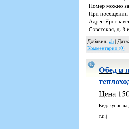
Номер можно заб
При посещении 
Адрес:Ярославск
Советская, д. 8 
Добавил:
cli
| Дата
Комментарии (0)
Обед и 
теплоход
Цена 150
Вид: купон на
т.п.]