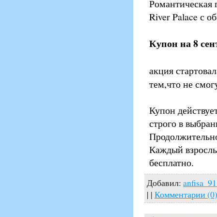
Романтическая п
River Palace с о
Купон на 8 сент
акция стартовал
тем,что не смог
Купон действует
строго в выбра
Продолжительнос
Каждый взрослый
бесплатно.
Добавил:
anfisa_9
| |
Комментарии (0