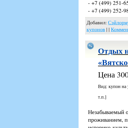
- +7 (499) 251-6
- +7 (499) 252-9
Добавил:
Сэйлорм
купонов
| |
Коммен
Отдых н
«Вятско
Цена 300
Вид: купон на
т.п.]
Незабываемый о
проживанием, п
историко-культ