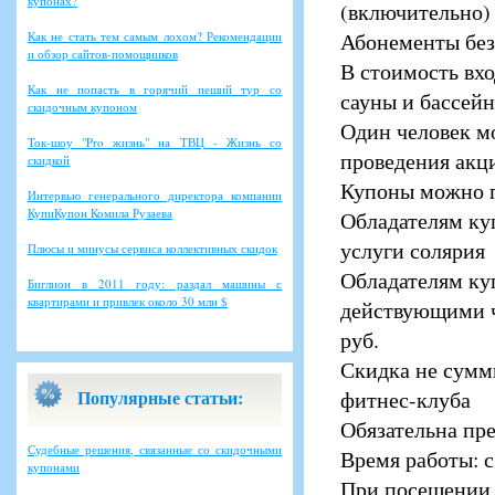
купонах?
(включительно)
Абонементы без
Как не стать тем самым лохом? Рекомендации
и обзор сайтов-помощников
В стоимость вх
Как не попасть в горячий пеший тур со
сауны и бассейн
скидочным купоном
Один человек мо
Ток-шоу "Pro жизнь" на ТВЦ - Жизнь со
проведения акци
скидкой
Купоны можно п
Интервью генерального директора компании
КупиКупон Комила Рузаева
Обладателям ку
услуги солярия
Плюсы и минусы сервиса коллективных скидок
Обладателям ку
Биглион в 2011 году: раздал машины с
квартирами и привлек около 30 млн $
действующими ч
руб.
Скидка не сумм
Популярные статьи:
фитнес-клуба
Обязательна пре
Судебные решения, связанные со скидочными
Время работы: с
купонами
При посещении 