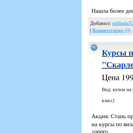
Нашла более до
Добавил:
mtlinda5
|
Комментарии (0)
Курсы п
"Скарле
Цена 199
Вид: купон на
класс]
Акция: Стань п
на курсы по виз
10000)