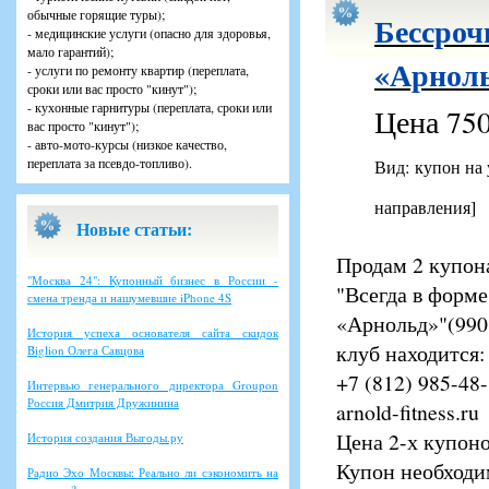
обычные горящие туры);
Бессроч
- медицинские услуги (опасно для здоровья,
мало гарантий);
«Арноль
- услуги по ремонту квартир (переплата,
сроки или вас просто "кинут");
- кухонные гарнитуры (переплата, сроки или
Цена 750
вас просто "кинут");
- авто-мото-курсы (низкое качество,
переплата за псевдо-топливо).
Вид: купон на
направления]
Новые статьи:
Продам 2 купона
"Москва 24": Купонный бизнес в России -
"Всегда в форме
смена тренда и нашумевшие iPhone 4S
«Арнольд»"(990 
История успеха основателя сайта скидок
клуб находится:
Biglion Олега Савцова
+7 (812) 985-48
Интервью генерального директора Groupon
Россия Дмитрия Дружинина
arnold-fitness.ru
Цена 2-х купоно
История создания Выгоды.ру
Купон необходим
Радио Эхо Москвы: Реально ли сэкономить на