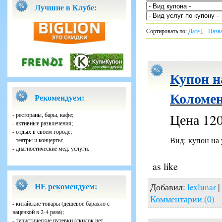
Лучшие в Клубе:
Сортировать по
:
Дате
·
Назв
Купон н
Коломен
Рекомендуем:
- рестораны, бары, кафе;
Цена 120
- активные развлечения;
- отдых в своем городе;
Вид: купон на
- театры и концерты;
- диагностические мед. услуги.
as like
НЕ рекомендуем:
Добавил:
lexlunar
|
Комментарии (0)
- китайские товары (дешевое барахло с
наценкой в 2-4 раза);
- туристические путевки (скидок нет,