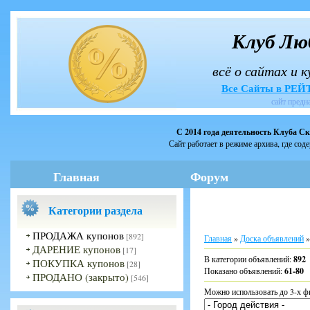
Клуб Лю
всё о сайтах и 
Все Сайты в РЕ
сайт предн
С 2014 года деятельность Клуба С
Сайт работает в режиме архива, где сод
Главная
Форум
Категории раздела
ПРОДАЖА купонов
[892]
Главная
»
Доска объявлений
»
ДАРЕНИЕ купонов
[17]
В категории объявлений
:
892
ПОКУПКА купонов
[28]
Показано объявлений
:
61-80
ПРОДАНО (закрыто)
[546]
Можно использовать до 3-х ф