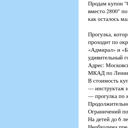
Продам купон "О
вместо 2800" по
как осталось ма
Прогулка, кото
проходит по ок
«Адмирал» и «Б
удивительный го
Адрес: Московск
МКАД по Ленин
В стоимость куп
— инструктаж и 
— прогулка по 
Продолжительно
Ограничений по 
На детей до 6 л
Необходима пред