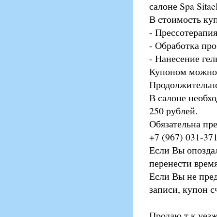
салоне Spa Sita
В стоимость куп
- Прессотерапия
- Обработка про
- Нанесение гел
Купоном можно в
Продолжительно
В салоне необх
250 рублей.
Обязательна пре
+7 (967) 031-37
Если Вы опоздал
перенести время
Если Вы не пред
записи, купон с
Продаю т.к уезж