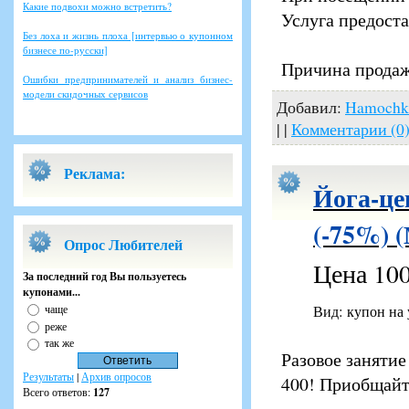
Какие подвохи можно встретить?
Услуга предост
Без лоха и жизнь плоха [интервью о купонном
бизнесе по-русски]
Причина продаж
Ошибки предпринимателей и анализ бизнес-
модели скидочных сервисов
Добавил:
Hamochk
| |
Комментарии (0
Реклама:
Йога-це
(-75%) 
Опрос Любителей
Цена 100
За последний год Вы пользуетесь
купонами...
чаще
Вид: купон на
реже
так же
Разовое занятие
Результаты
|
Архив опросов
400! Приобщайт
Всего ответов:
127