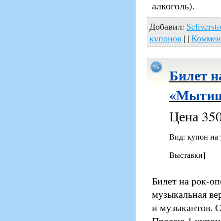
алкоголь).
Добавил:
Seliverst
купонов
| |
Коммен
Билет н
«Мытищи
Цена 350
Вид: купон на
Выставки]
Билет на рок-о
музыкальная ве
и музыкантов. 
Продаю 1 купон