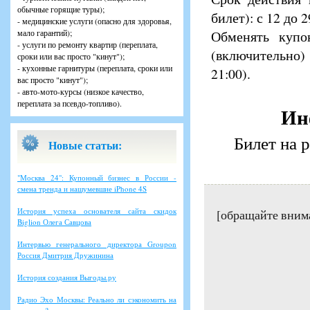
обычные горящие туры);
билет): с 12 до 
- медицинские услуги (опасно для здоровья,
мало гарантий);
Обменять купо
- услуги по ремонту квартир (переплата,
(включительно)
сроки или вас просто "кинут");
- кухонные гарнитуры (переплата, сроки или
21:00).
вас просто "кинут");
- авто-мото-курсы (низкое качество,
переплата за псевдо-топливо).
Ин
Билет на
Новые статьи:
"Москва 24": Купонный бизнес в России -
смена тренда и нашумевшие iPhone 4S
История успеха основателя сайта скидок
[обращайте вним
Biglion Олега Савцова
Интервью генерального директора Groupon
Россия Дмитрия Дружинина
История создания Выгоды.ру
Радио Эхо Москвы: Реально ли сэкономить на