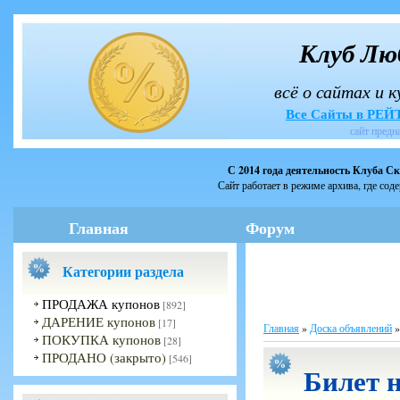
Клуб Лю
всё о сайтах и 
Все Сайты в РЕ
сайт предн
С 2014 года деятельность Клуба С
Сайт работает в режиме архива, где сод
Главная
Форум
Категории раздела
ПРОДАЖА купонов
[892]
ДАРЕНИЕ купонов
[17]
Главная
»
Доска объявлений
ПОКУПКА купонов
[28]
ПРОДАНО (закрыто)
[546]
Билет 