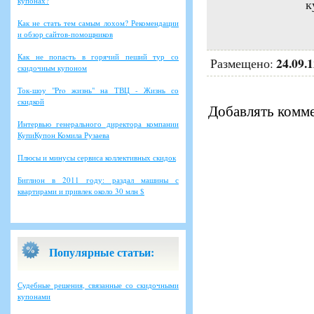
купонах?
к
Как не стать тем самым лохом? Рекомендации
и обзор сайтов-помощников
Как не попасть в горячий пеший тур со
24.09.
Размещено:
скидочным купоном
Ток-шоу "Pro жизнь" на ТВЦ - Жизнь со
скидкой
Добавлять комме
Интервью генерального директора компании
КупиКупон Комила Рузаева
Плюсы и минусы сервиса коллективных скидок
Биглион в 2011 году: раздал машины с
квартирами и привлек около 30 млн $
Популярные статьи:
Судебные решения, связанные со скидочными
купонами