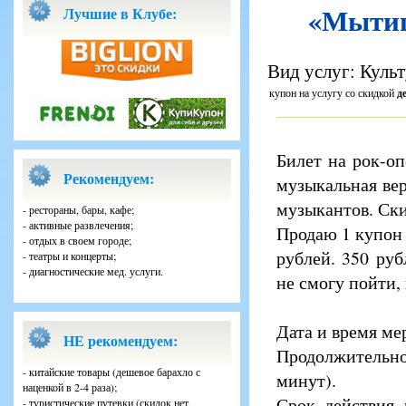
«Мытищи
Лучшие в Клубе:
Вид услуг: Культ
купон на услугу со скидкой
д
Билет на рок-о
Рекомендуем:
музыкальная вер
музыкантов. Ски
- рестораны, бары, кафе;
- активные развлечения;
Продаю 1 купон
- отдых в своем городе;
рублей. 350 ру
- театры и концерты;
- диагностические мед. услуги.
не смогу пойти,
Дата и время ме
НЕ рекомендуем:
Продолжительно
- китайские товары (дешевое барахло с
минут).
наценкой в 2-4 раза);
Срок действия 
- туристические путевки (скидок нет,