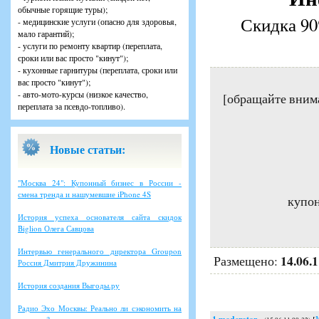
обычные горящие туры);
Скидка 90
- медицинские услуги (опасно для здоровья,
мало гарантий);
- услуги по ремонту квартир (переплата,
сроки или вас просто "кинут");
- кухонные гарнитуры (переплата, сроки или
вас просто "кинут");
- авто-мото-курсы (низкое качество,
[обращайте вним
переплата за псевдо-топливо).
Новые статьи:
"Москва 24": Купонный бизнес в России -
смена тренда и нашумевшие iPhone 4S
купон
История успеха основателя сайта скидок
Biglion Олега Савцова
Интервью генерального директора Groupon
14.06.
Размещено:
Россия Дмитрия Дружинина
История создания Выгоды.ру
Радио Эхо Москвы: Реально ли сэкономить на