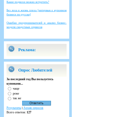
Какие подвохи можно встретить?
Без лоха и жизнь плоха [интервью о купонном
бизнесе по-русски]
Ошибки предпринимателей и анализ бизнес-
модели скидочных сервисов
Реклама:
Опрос Любителей
За последний год Вы пользуетесь
купонами...
чаще
реже
так же
Результаты
|
Архив опросов
Всего ответов:
127