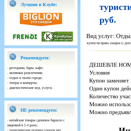
туристи
Лучшие в Клубе:
руб.
Вид услуг: Отдых
купон на право скидки (с доп
Рекомендуем:
ДЕШЕВЛЕ НОМИН
- рестораны, бары, кафе;
Условия
- активные развлечения;
- отдых в своем городе;
Купон заменяет 
- театры и концерты;
Один купон дейс
- диагностические мед. услуги.
Количество учас
Можно использов
НЕ рекомендуем:
Можно предъявл
- китайские товары (дешевое барахло с
наценкой в 2-4 раза);
Ин
- туристические путевки (скидок нет,