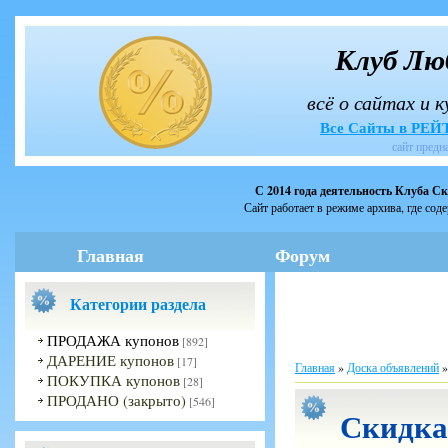
Клуб Лю
всё о сайтах и 
Все Сайты в РЕ
сайт предн
С 2014 года деятельность Клуба С
Сайт работает в режиме архива, где сод
Главная
Форум
Категории раздела
ПРОДАЖА купонов
[892]
ДАРЕНИЕ купонов
[17]
Главная
»
Доска объявлений
ПОКУПКА купонов
[28]
ПРОДАНО (закрыто)
[546]
Скидка