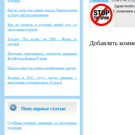
1
moderator
[
купонах?
(15.06.11 00:32)
Здравствуйте
Как не стать тем самым лохом? Рекомендации
С уважением 
и обзор сайтов-помощников
Как не попасть в горячий пеший тур со
скидочным купоном
Ток-шоу "Pro жизнь" на ТВЦ - Жизнь со
Добавлять комме
скидкой
Интервью генерального директора компании
КупиКупон Комила Рузаева
Плюсы и минусы сервиса коллективных скидок
Биглион в 2011 году: раздал машины с
квартирами и привлек около 30 млн $
Популярные статьи:
Судебные решения, связанные со скидочными
купонами