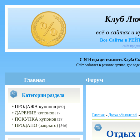
Клуб Лю
всё о сайтах и 
Все Сайты в РЕ
сайт предн
С 2014 года деятельность Клуба С
Сайт работает в режиме архива, где сод
Главная
Форум
Категории раздела
ПРОДАЖА купонов
[892]
ДАРЕНИЕ купонов
[17]
Главная
»
Доска объявлений
ПОКУПКА купонов
[28]
ПРОДАНО (закрыто)
[546]
Отдых 