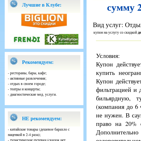
сумму 2
Лучшие в Клубе:
Вид услуг: Отдых
купон на услугу со скидкой
д
Условия:
Рекомендуем:
Купон действу
купить неогран
- рестораны, бары, кафе;
- активные развлечения;
Купон действует
- отдых в своем городе;
фильтрацией и 
- театры и концерты;
- диагностические мед. услуги.
бильярдную, т
(компания до 6 
не нужен. В сау
НЕ рекомендуем:
право на 20% с
- китайские товары (дешевое барахло с
Дополнитель
наценкой в 2-4 раза);
оздоровительно
- туристические путевки (скидок нет,