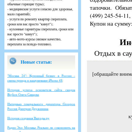
обычные горящие туры);
тапочки. Обяза
- медицинские услуги (опасно для здоровья,
мало гарантий);
(499) 245-54-11,
- услуги по ремонту квартир (переплата,
Купон на сумму:
сроки или вас просто "кинут");
- кухонные гарнитуры (переплата, сроки или
вас просто "кинут");
Ин
- авто-мото-курсы (низкое качество,
переплата за псевдо-топливо).
Отдых в са
Новые статьи:
[обращайте вним
"Москва 24": Купонный бизнес в России -
смена тренда и нашумевшие iPhone 4S
История успеха основателя сайта скидок
Biglion Олега Савцова
Интервью генерального директора Groupon
Россия Дмитрия Дружинина
к
История создания Выгоды.ру
Радио Эхо Москвы: Реально ли сэкономить на