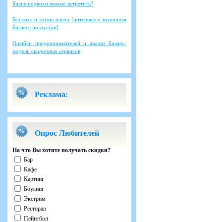
Какие подвохи можно встретить?
Без лоха и жизнь плоха [интервью о купонном
бизнесе по-русски]
Ошибки предпринимателей и анализ бизнес-
модели скидочных сервисов
Реклама:
Опрос Любителей
На что Вы хотите получать скидки?
Бар
Кафе
Картинг
Боулинг
Экстрим
Ресторан
Пейнтбол