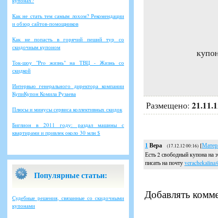
купонах?
Как не стать тем самым лохом? Рекомендации
и обзор сайтов-помощников
Как не попасть в горячий пеший тур со
скидочным купоном
купон
Ток-шоу "Pro жизнь" на ТВЦ - Жизнь со
скидкой
Интервью генерального директора компании
КупиКупон Комила Рузаева
21.11.
Размещено:
Плюсы и минусы сервиса коллективных скидок
Биглион в 2011 году: раздал машины с
квартирами и привлек около 30 млн $
1
Вера
[
Матер
(17.12.12 00:16)
Есть 2 свободный купона на э
писать на почту
verachekalin
Популярные статьи:
Добавлять комме
Судебные решения, связанные со скидочными
купонами