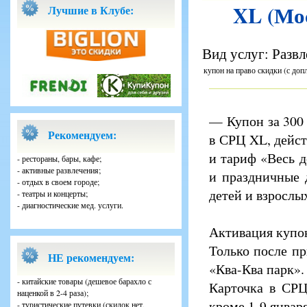
XL (Мос
Лучшие в Клубе:
Вид услуг: Развл
купон на право скидки (с доп
— Купон за 300
Рекомендуем:
в СРЦ XL, дейст
и тариф «Весь д
- рестораны, бары, кафе;
- активные развлечения;
и праздничные 
- отдых в своем городе;
детей и взрослы
- театры и концерты;
- диагностические мед. услуги.
Активация купон
Только после п
НЕ рекомендуем:
«Ква-Ква парк».
- китайские товары (дешевое барахло с
Карточка в СРЦ
наценкой в 2-4 раза);
кроме 1-9 января
- туристические путевки (скидок нет,