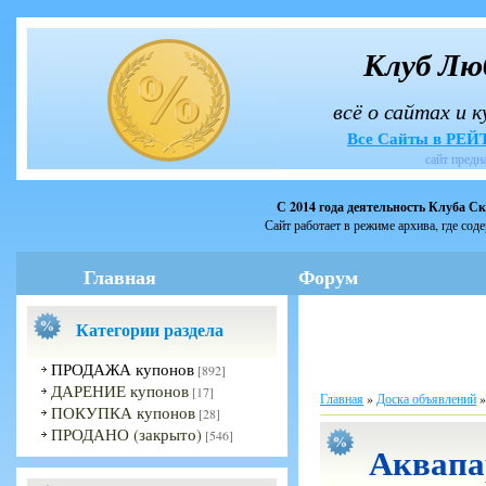
Клуб Лю
всё о сайтах и 
Все Сайты в РЕ
сайт предн
С 2014 года деятельность Клуба С
Сайт работает в режиме архива, где сод
Главная
Форум
Категории раздела
ПРОДАЖА купонов
[892]
ДАРЕНИЕ купонов
[17]
Главная
»
Доска объявлений
ПОКУПКА купонов
[28]
ПРОДАНО (закрыто)
[546]
Аквапа