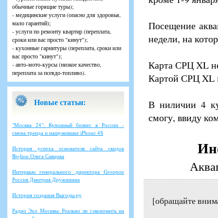
обычные горящие туры);
- медицинские услуги (опасно для здоровья,
мало гарантий);
Посещение аква
- услуги по ремонту квартир (переплата,
недели, на кото
сроки или вас просто "кинут");
- кухонные гарнитуры (переплата, сроки или
вас просто "кинут");
Карта СРЦ XL не
- авто-мото-курсы (низкое качество,
переплата за псевдо-топливо).
Картой СРЦ XL м
Новые статьи:
В ниличии 4 ку
смогу, ввиду ко
"Москва 24": Купонный бизнес в России -
смена тренда и нашумевшие iPhone 4S
Ин
История успеха основателя сайта скидок
Biglion Олега Савцова
Аква
Интервью генерального директора Groupon
Россия Дмитрия Дружинина
История создания Выгоды.ру
[обращайте вним
Радио Эхо Москвы: Реально ли сэкономить на