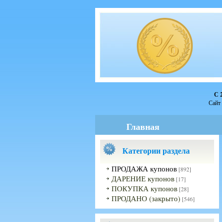
С 
Сайт 
Главная
Категории раздела
ПРОДАЖА купонов
[892]
ДАРЕНИЕ купонов
[17]
ПОКУПКА купонов
[28]
ПРОДАНО (закрыто)
[546]