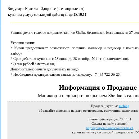
Вид услуг: Красота и Здоровье [все направления]
купон на услугу со скидкой
действует до 28.10.11
Решила делать гелевое покрытие, так что Shellac бесполезен. Есть запись на 27 се
Условия акции:
* Купон предоставляет возможность получить маникюр и педикюр с покрытие
выбор).
* Срок действия купонов: с 28 июля до 28 октября 2011 г. (включительно).
* (1500 рублей вместо 4000)
Дополнительно ничего доплачивать не надо.
* Необходима предварительная запись по телефону: +7 495 722-56-23.
Информация о Продавце 
Маникюр и педикюр с покрытием Shellac в сало
melang
Продавец купона:
[обращайте внимание на дату регистрации, репутацию, количеств
Купон действует до
: 28.10.11
Ссылка на сайт с акцией:
http://groupon.ru/moscow/vermale1
купон на услугу со скидкой продается за 150