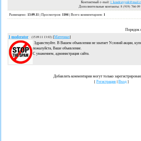
Контактный e-mail:
l_kondratyyuk@mail.r
Дополнительные контакты
: 8 (919) 766 09
13.09.11
1104
1
Размещено:
|
Просмотров
:
|
Всего комментариев
:
Порядок 
1
moderator
[
Материал
]
(15.09.11 13:02)
Здравствуйте. В Вашем объявлении не хватает Условий акции, куп
пожалуйста, Ваше объявление.
С уважением, администрация сайта.
Добавлять комментарии могут только зарегистрирован
[
Регистрация
|
Вход
]