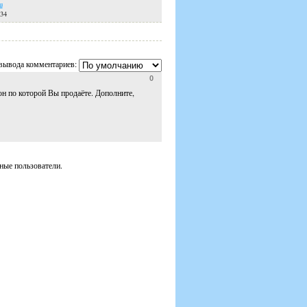
u
 34
вывода комментариев:
0
он по которой Вы продаёте. Дополните,
ные пользователи.