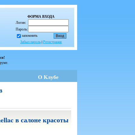
ФОРМА ВХОДА
Логин:
Пароль:
запомнить
Забыл пароль
|
Регистрация
ся!
оруме.
О Клубе
в
llac в салоне красоты