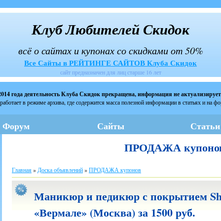
Клуб Любителей Скидок
всё о сайтах и купонах со скидками от 50%
Все Сайты в РЕЙТИНГЕ САЙТОВ Клуба Скидок
сайт предназначен для лиц старше 16 лет
2014 года деятельность Клуба Скидок прекращена, информация не актуализирует
работает в режиме архива, где содержится масса полезной информации в статьях и на ф
Форум
Сайты
Статьи
ПРОДАЖА купоно
Главная
»
Доска объявлений
»
ПРОДАЖА купонов
Маникюр и педикюр с покрытием She
«Вермале» (Москва) за 1500 руб.