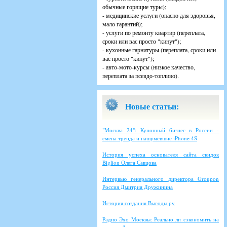
обычные горящие туры);
- медицинские услуги (опасно для здоровья,
мало гарантий);
- услуги по ремонту квартир (переплата,
сроки или вас просто "кинут");
- кухонные гарнитуры (переплата, сроки или
вас просто "кинут");
- авто-мото-курсы (низкое качество,
переплата за псевдо-топливо).
Новые статьи:
"Москва 24": Купонный бизнес в России -
смена тренда и нашумевшие iPhone 4S
История успеха основателя сайта скидок
Biglion Олега Савцова
Интервью генерального директора Groupon
Россия Дмитрия Дружинина
История создания Выгоды.ру
Радио Эхо Москвы: Реально ли сэкономить на