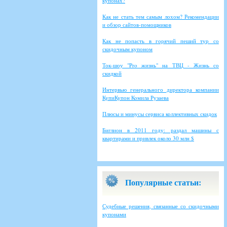
купонах?
Как не стать тем самым лохом? Рекомендации
и обзор сайтов-помощников
Как не попасть в горячий пеший тур со
скидочным купоном
Ток-шоу "Pro жизнь" на ТВЦ - Жизнь со
скидкой
Интервью генерального директора компании
КупиКупон Комила Рузаева
Плюсы и минусы сервиса коллективных скидок
Биглион в 2011 году: раздал машины с
квартирами и привлек около 30 млн $
Популярные статьи:
Судебные решения, связанные со скидочными
купонами