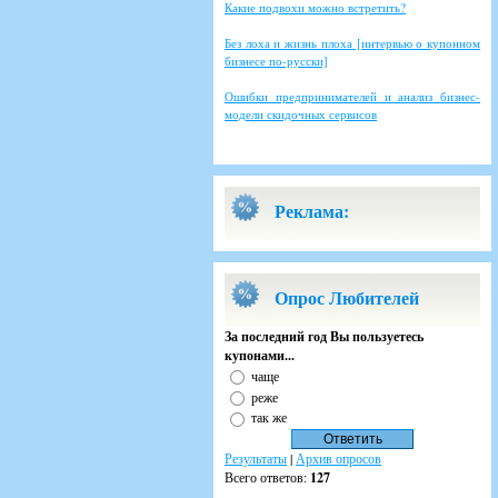
Какие подвохи можно встретить?
Без лоха и жизнь плоха [интервью о купонном
бизнесе по-русски]
Ошибки предпринимателей и анализ бизнес-
модели скидочных сервисов
Реклама:
Опрос Любителей
За последний год Вы пользуетесь
купонами...
чаще
реже
так же
Результаты
|
Архив опросов
Всего ответов:
127