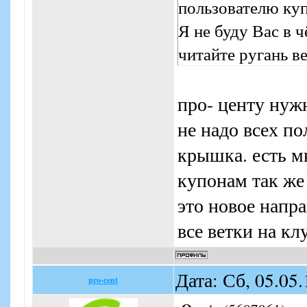
пользователю ку
Я не буду Вас в ч
читайте ругань ве
про- центу нуж
не надо всех по
крышка. есть м
купонам так же 
это новое напра
все ветки на кл
Дата: Сб, 05.05
pro-cent