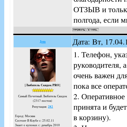
ОТЗЫВ и только
полгода, если м
Дата: Вт, 17.04
Jem
1. Телефон, ука
руководителя, а
очень важен дл
пока все опера
[
Любитель Скидок PRO
]
2. Оперативное
Самый Почетный Любитель Скидок
(2317 постов)
принята и будет
Репутация:
282
в корзину).
Город: Москва
Состоит В Клубе с: 25.02.11
Знает о купонах с: декабрь 2010