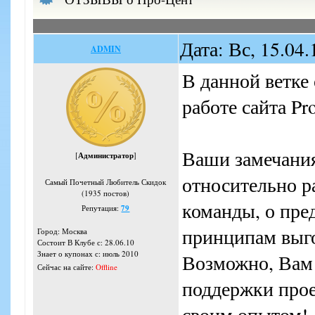
Дата: Вс, 15.04
ADMIN
В данной ветк
работе сайта Pro
Ваши замечания
[
Администратор
]
относительно ра
Самый Почетный Любитель Скидок
(1935 постов)
команды, о пре
Репутация:
79
принципам выго
Город: Москва
Состоит В Клубе с: 28.06.10
Знает о купонах с: июль 2010
Возможно, Вам 
Сейчас на сайте:
Offline
поддержки прое
своим опытом!