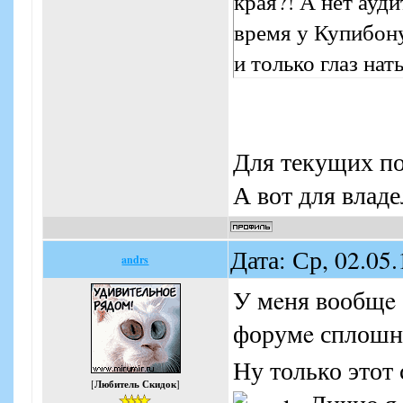
края?! А нет ауд
время у Купибон
и только глаз нат
Для текущих по
А вот для владе
Дата: Ср, 02.05
andrs
У мeня вообщe 
форумe сплошно
Ну только этот 
[
Любитель Скидок
]