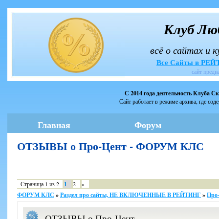
Клуб Лю
всё о сайтах и 
Все Сайты в РЕ
сайт предн
С 2014 года деятельность Клуба С
Сайт работает в режиме архива, где сод
Главная
Форум
ОТЗЫВЫ о Про-Цент - ФОРУМ КЛС
Страница
1
из
2
1
2
»
ФОРУМ КЛС
»
Раздел про сайты, НЕ ВКЛЮЧЕННЫЕ В РЕЙТИНГ
»
Про-
ОТЗЫВЫ о Про-Цент