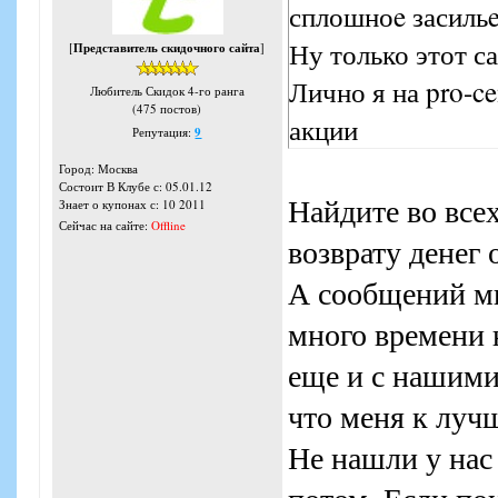
сплошноe засильe 
Ну только этот са
[
Представитель скидочного сайта
]
Лично я на pro-c
Любитель Скидок 4-го ранга
(475 постов)
акции
Репутация:
9
Город: Москва
Состоит В Клубе с: 05.01.12
Найдите во все
Знает о купонах с: 10 2011
Сейчас на сайте:
Offline
возврату денег о
А сообщений мн
много времени 
еще и с нашими
что меня к луч
Не нашли у нас