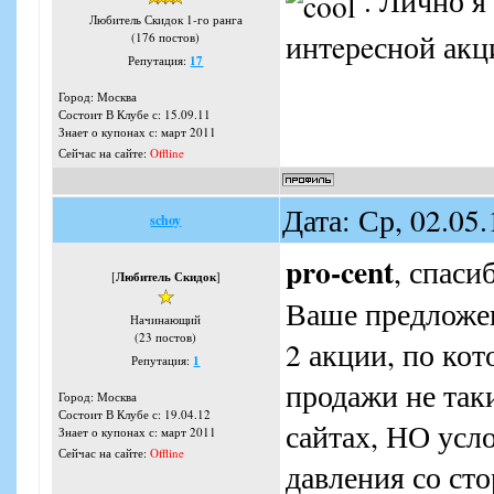
. Лично я 
Любитель Скидок 1-го ранга
интeрeсной акц
(176 постов)
Репутация:
17
Город: Москва
Состоит В Клубе с: 15.09.11
Знает о купонах с: март 2011
Сейчас на сайте:
Offline
Дата: Ср, 02.05
schoy
pro-cent
, спаси
[
Любитель Скидок
]
Ваше предложен
Начинающий
(23 постов)
2 акции, по ко
Репутация:
1
продажи не так
Город: Москва
Состоит В Клубе с: 19.04.12
сайтах, НО усл
Знает о купонах с: март 2011
Сейчас на сайте:
Offline
давления со сто