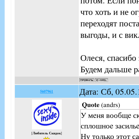
потом. Если по
что хоть и не 
переходят поста
выгоды, и с вик
Олеся, спасибо 
Будем дальше р
Дата: Сб, 05.05
5607961
Quote
(
andrs
)
У мeня вообщe ск
сплошноe засильe
[
Любитель Скидок
]
Ну только этот с