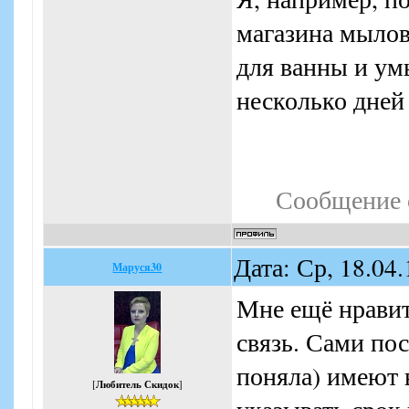
магазина мылов
для ванны и ум
несколько дней 
Сообщение 
Дата: Ср, 18.04
Маруся30
Мне ещё нравит
связь. Сами по
поняла) имеют 
[
Любитель Скидок
]