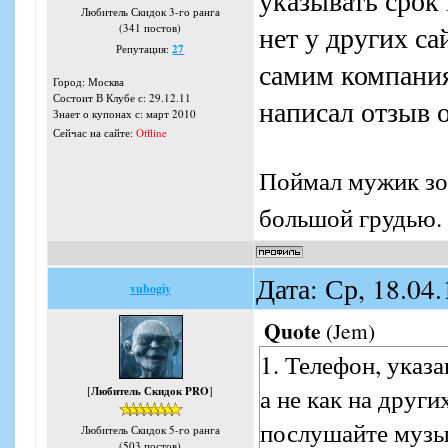
указывать срок 
Любитель Скидок 3-го ранга
нет у других са
(341 постов)
Репутация:
27
самим компания
Город: Москва
Состоит В Клубе с: 29.12.11
написал отзыв о
Знает о купонах с: март 2010
Сейчас на сайте:
Offline
Поймал мужик зол
большой грудью. 
Дата: Ср, 18.04
vubogiy
Quote
(
Jem
)
1. Телефон, указ
а не как на други
[
Любитель Скидок PRO
]
послушайте музык
Любитель Скидок 5-го ранга
(503 постов)