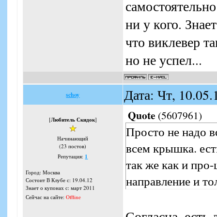
самостоятельно
ни у кого. Знае
что виклевер та
но не успел...
Дата: Чт, 10.05
schoy
Quote
(
5607961
)
[
Любитель Скидок
]
Просто не надо в
Начинающий
всем крышка. ест
(23 постов)
Репутация:
1
так же как и про-
Город: Москва
направление и то
Состоит В Клубе с: 19.04.12
Знает о купонах с: март 2011
Сейчас на сайте:
Offline
Согласна, есть