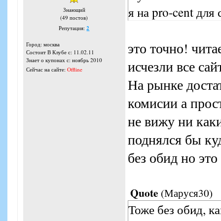
я на pro-cent для
Знающий
(49 постов)
Репутация:
2
это точно! чит
Город: москва
Состоит В Клубе с: 11.02.11
Знает о купонах с: ноябрь 2010
исчезли все сай
Сейчас на сайте:
Offline
На рынке доста
комисии а прос
не вижу ни как
поднялся бы куд
без обид но это
Quote
(
Маруся30
)
Тоже без обид, к