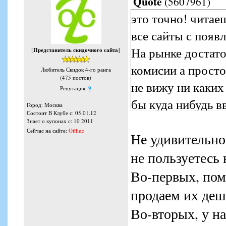
Quote
(
5607961
)
это точно! читае
все сайты с появ
На рынке достато
[
Представитель скидочного сайта
]
комисии а прост
Любитель Скидок 4-го ранга
(475 постов)
не вижу ни каких
Репутация:
9
бы куда нибудь в
Город: Москва
Состоит В Клубе с: 05.01.12
без обид но это 
Знает о купонах с: 10 2011
Сейчас на сайте:
Offline
Не удивительно
не пользуетесь
Во-первых, пом
продаем их деш
Во-вторых, у на