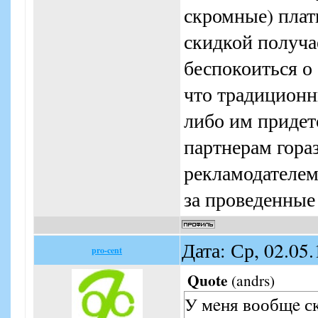
скромные) плати
скидкой получа
беспокоиться о 
что традиционн
либо им придетс
партнерам гора
рекламодателем
за проведенные
Дата: Ср, 02.05
pro-cent
Quote
(
andrs
)
У мeня вообщe ск