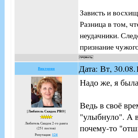
Зависть и восхищ
Разница в том, ч
неудачники. Следо
признание чужого
Дата: Вт, 30.08
Виктория
Надо же, я был
Ведь в своё вре
[
Любитель Скидок PRO
]
"улыбнуло". А в
Любитель Скидок 2-го ранга
почему-то "отш
(251 постов)
Репутация:
124