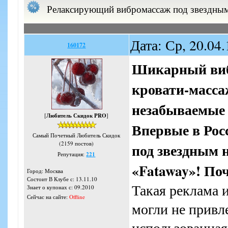
Релаксирующий вибромассаж под звездным 
Дата: Ср, 20.04
160172
Шикарный виб
кровати-масса
незабываемые
[
Любитель Скидок PRO
]
Впервые в Рос
Самый Почетный Любитель Скидок
(2159 постов)
под звездным 
Репутация:
221
«Fataway»! Поч
Город: Москва
Состоит В Клубе с: 13.11.10
Такая реклама 
Знает о купонах с: 09.2010
Сейчас на сайте:
Offline
могли не привл
использованная