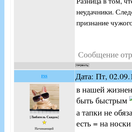
Разница в том, ч
неудачники. Следо
признание чужого
Сообщение отр
Дата: Пт, 02.09
FSS
в нашей жизнен
быть быстрым
а тапки не обяз
[
Любитель Скидок
]
есть = на носки
Начинающий