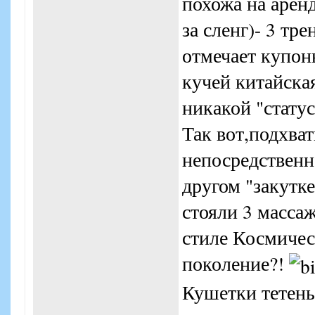
похожа на арен
за сленг)- 3 тр
отмечает купоны
кучей китайска
никакой "статус
Так вот,подхва
непосредственн
другом "закутке
стояли 3 масса
стиле Космичес
поколение?!
Кушетки тетень