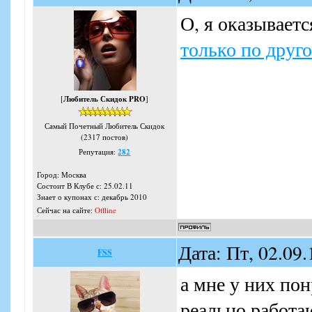
О, я оказываетс
только по друг
[
Любитель Скидок PRO
]
Самый Почетный Любитель Скидок
(2317 постов)
Репутация:
282
Город: Москва
Состоит В Клубе с: 25.02.11
Знает о купонах с: декабрь 2010
Сейчас на сайте:
Offline
Дата: Пт, 02.09
FSS
а мне у них пон
реально работаю