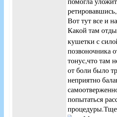
помогла уложит
ретировавшись,
Вот тут все и на
Какой там отды
кушетки с сило
позвоночника от
тонус,что там н
от боли было т
неприятно бала
самоотверженно
попытаться рас
процедуры.Тщет