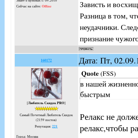
Знает о купонах с: 09.2010
Зависть и восхищ
Сейчас на сайте:
Offline
Разница в том, ч
неудачники. Следо
признание чужого
Дата: Пт, 02.09
160172
Quote
(
FSS
)
в нашей жизненно
быстрым
[
Любитель Скидок PRO
]
Релакс не долж
Самый Почетный Любитель Скидок
(2159 постов)
релакс,чтобы р
Репутация:
221
Город: Москва