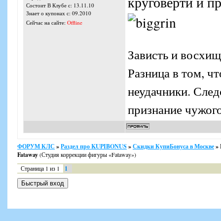
круговерти и пр
Состоит В Клубе с: 13.11.10
Знает о купонах с: 09.2010
Сейчас на сайте:
Offline
Зависть и восхищ
Разница в том, ч
неудачники. Следо
признание чужого
ФОРУМ КЛС
»
Раздел про KUPIBONUS
»
Скидки КупиБонуса в Москве
»
Fataway
(Студия коррекции фигуры «Fataway»)
Страница
1
из
1
1