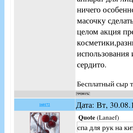
ничего особенн
масочку сделат
целом акция пр
косметики,разн
использования 
сердито.
Бесплатный сыр т
Дата: Вт, 30.08
160172
Quote
(
Lanaef
)
спа для рук на к