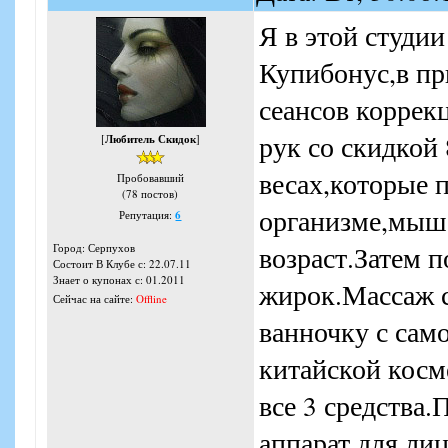
Я в этой студи
Купибонус,в пр
сеансов коррек
рук со скидкой 
[
Любитель Скидок
]
весах,которые 
Пробовавший
(78 постов)
организме,мыш
Репутация:
6
возраст.Затем 
Город: Серпухов
Состоит В Клубе с: 22.07.11
Знает о купонах с: 01.2011
жирок.Массаж с
Сейчас на сайте:
Offline
ванночку с сам
китайской косм
все 3 средства
аппарат для лиц