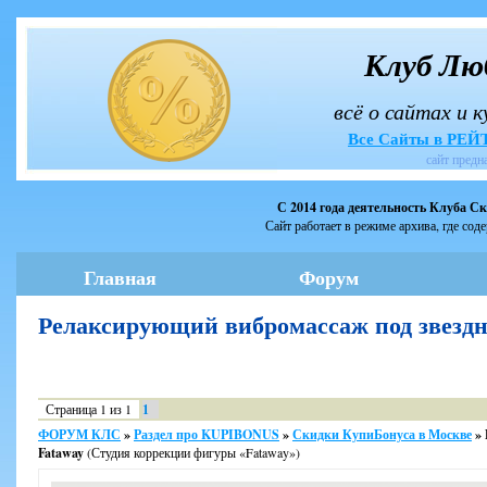
Клуб Лю
всё о сайтах и 
Все Сайты в РЕ
сайт предн
С 2014 года деятельность Клуба С
Сайт работает в режиме архива, где сод
Главная
Форум
Релаксирующий вибромассаж под звезд
Страница
1
из
1
1
ФОРУМ КЛС
»
Раздел про KUPIBONUS
»
Скидки КупиБонуса в Москве
»
Fataway
(Студия коррекции фигуры «Fataway»)