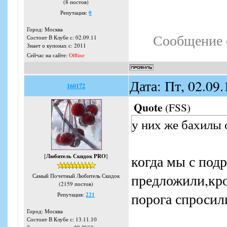
(8 постов)
Репутация:
0
Город: Москва
Сообщение 
Состоит В Клубе с: 02.09.11
Знает о купонах с: 2011
Сейчас на сайте:
Offline
Дата: Пт, 02.09
160172
Quote
(
FSS
)
у них же бахилы 
[
Любитель Скидок PRO
]
когда мы с под
предложили,кро
Самый Почетный Любитель Скидок
(2159 постов)
порога спросил
Репутация:
221
Город: Москва
Состоит В Клубе с: 13.11.10