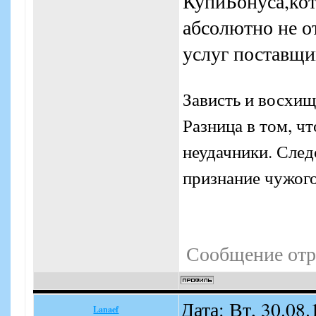
КупиБонуса,кот
абсолютно не о
услуг поставщи
Зависть и восхищ
Разница в том, ч
неудачники. Следо
признание чужого
Сообщение отр
Дата: Вт, 30.08
Lanaef