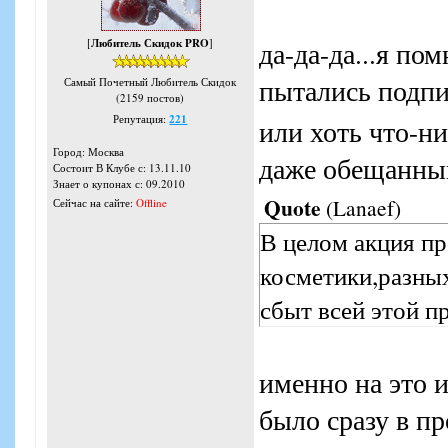
[
Любитель Скидок PRO
]
да-да-да...я по
пытались подпи
Самый Почетный Любитель Скидок
(2159 постов)
Репутация:
221
или хоть что-н
Город: Москва
даже обещанны
Состоит В Клубе с: 13.11.10
Знает о купонах с: 09.2010
Quote
(
Lanaef
)
Сейчас на сайте:
Offline
В целом акция пр
косметики,разны
сбыт всей этой п
именно на это 
было сразу в п