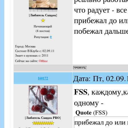
что радует - вс
[
Любитель Скидок
]
прибежал до ил
Начинающий
побежал дальш
(8 постов)
Репутация:
0
Город: Москва
Состоит В Клубе с: 02.09.11
Знает о купонах с: 2011
Сейчас на сайте:
Offline
Дата: Пт, 02.09
160172
FSS
, каждому,к
одному -
Quote
(
FSS
)
[
Любитель Скидок PRO
]
прибежал до или 