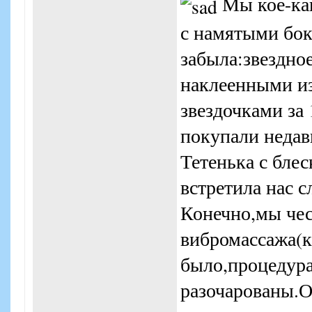
Мы кое-как
с намятыми бок
забыла:звездно
наклеенными 
звездочками за
покупали недав
Тетенька с бле
встретила нас 
Конечно,мы чес
вибромассажа(к
было,процедура
разочарованы.О