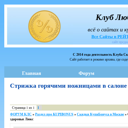
Клуб Лю
всё о сайтах и 
Все Сайты в РЕ
сайт предн
С 2014 года деятельность Клуба С
Сайт работает в режиме архива, где сод
Главная
Форум
Стрижка горячими ножницами в салоне
Страница
1
из
1
1
ФОРУМ КЛС
»
Раздел про KUPIBONUS
»
Скидки КупиБонуса в Москве
»
здоровья Люкс