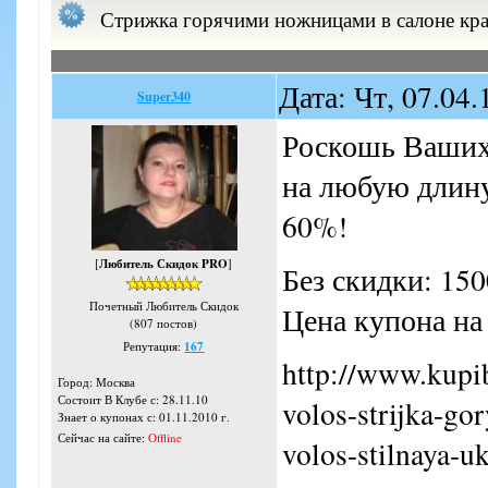
Стрижка горячими ножницами в салоне кр
Дата: Чт, 07.04
Super340
Роскошь Ваших
на любую длину
60%!
[
Любитель Скидок PRO
]
Без скидки: 15
Почетный Любитель Скидок
Цена купона на 
(807 постов)
Репутация:
167
http://www.kupib
Город: Москва
Состоит В Клубе с: 28.11.10
volos-strijka-go
Знает о купонах с: 01.11.2010 г.
Сейчас на сайте:
Offline
volos-stilnaya-u