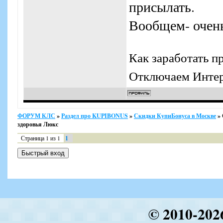
присылать.
Вообщем- очень 
Как заработать п
Отключаем Интерн
ФОРУМ КЛС
»
Раздел про KUPIBONUS
»
Скидки КупиБонуса в Москве
»
здоровья Люкс
Страница
1
из
1
1
© 2010-202