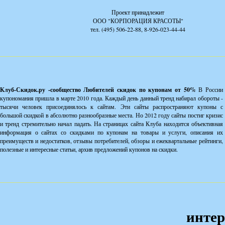
Проект принадлежит
ООО "КОРПОРАЦИЯ КРАСОТЫ"
тел. (495) 506-22-88, 8-926-023-44-44
Клуб-Скидок.ру -сообщество Любителей скидок по купонам от 50%
В России
купономания пришла в марте 2010 года. Каждый день данный тренд набирал обороты -
тысячи человек присоединялось к сайтам. Эти сайты распространяют купоны с
большой скидкой в абсолютно разнообразные места. Но 2012 году сайты постиг кризис
и тренд стремительно начал падать. На страницах сайта Клуба находится объективная
информация о сайтах со скидками по купонам на товары и услуги, описания их
преимуществ и недостатков, отзывы потребителей, обзоры и ежеквартальные рейтинги,
полезные и интересные статьи, архив предложений купонов на скидки.
интер