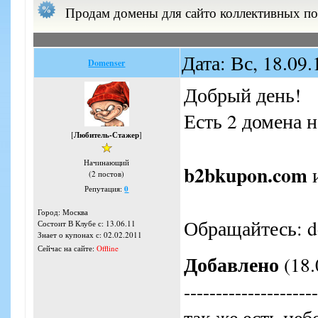
Продам домены для сайто коллективных п
Дата: Вс, 18.09
Domenser
Добрый день!
Есть 2 домена 
[
Любитель-Стажер
]
Начинающий
b2bkupon.com
(2 постов)
Репутация:
0
Город: Москва
Обращайтесь: d
Состоит В Клубе с: 13.06.11
Знает о купонах с: 02.02.2011
Сейчас на сайте:
Offline
Добавлено
(18.
---------------------
так же есть не