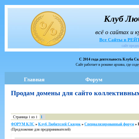
Клуб Лю
всё о сайтах и 
Все Сайты в РЕ
сайт предн
С 2014 года деятельность Клуба С
Сайт работает в режиме архива, где сод
Главная
Форум
Продам домены для сайто коллективн
Страница
1
из
1
1
ФОРУМ КЛС
»
Клуб Любителей Скидок
»
Специализированный форум
»
(Предложение для предпринимателей)