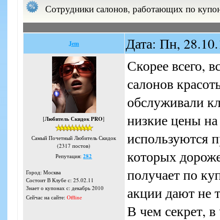
Сотрудники салонов, работающих по купон
Дата: Пн, 28.10
Jem
Скорее всего, в
салонов красот
обслуживали кл
низкие цены на
[
Любитель Скидок PRO
]
используются п
Самый Почетный Любитель Скидок
(2317 постов)
которых дороже
Репутация:
282
получает по ку
Город: Москва
Состоит В Клубе с: 25.02.11
акции дают не т
Знает о купонах с: декабрь 2010
Сейчас на сайте:
Offline
В чем секрет, в