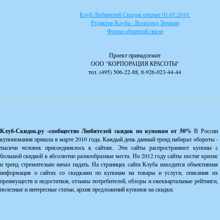
Клуб Любителей Скидок открыт 01.07.2010.
Редактор Клуба - Всеволод Тюркин
Форма обратной связи
Проект принадлежит
ООО "КОРПОРАЦИЯ КРАСОТЫ"
тел. (495) 506-22-88, 8-926-023-44-44
Клуб-Скидок.ру -сообщество Любителей скидок по купонам от 50%
В России
купономания пришла в марте 2010 года. Каждый день данный тренд набирал обороты -
тысячи человек присоединялось к сайтам. Эти сайты распространяют купоны с
большой скидкой в абсолютно разнообразные места. Но 2012 году сайты постиг кризис
и тренд стремительно начал падать. На страницах сайта Клуба находится объективная
информация о сайтах со скидками по купонам на товары и услуги, описания их
преимуществ и недостатков, отзывы потребителей, обзоры и ежеквартальные рейтинги,
полезные и интересные статьи, архив предложений купонов на скидки.