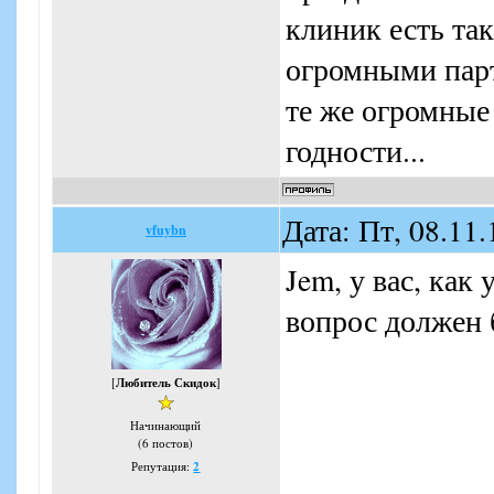
клиник есть та
огромными парт
те же огромные
годности...
Дата: Пт, 08.11
vfuybn
Jem, у вас, как
вопрос должен 
[
Любитель Скидок
]
Начинающий
(6 постов)
Репутация:
2