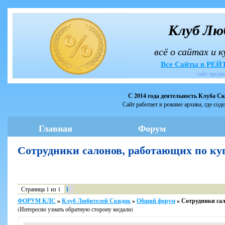
Клуб Лю
всё о сайтах и 
Все Сайты в РЕ
сайт предн
С 2014 года деятельность Клуба С
Сайт работает в режиме архива, где сод
Главная
Форум
Сотрудники салонов, работающих по к
Страница
1
из
1
1
ФОРУМ КЛС
»
Клуб Любителей Скидок
»
Общий форум
»
Сотрудники сал
(Интересно узнать обратную сторону медали)