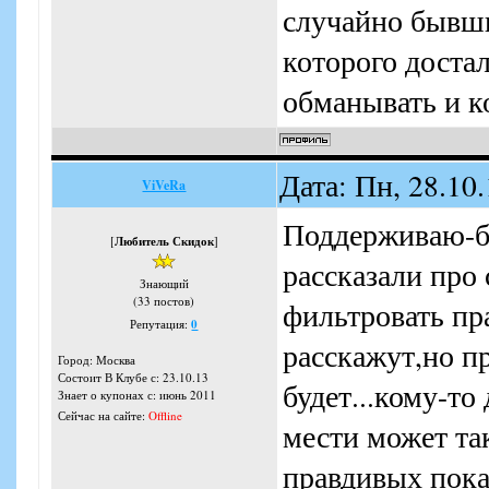
случайно бывши
которого доста
обманывать и к
Дата: Пн, 28.10
ViVeRa
Поддерживаю-бы
[
Любитель Скидок
]
рассказали про 
Знающий
(33 постов)
фильтровать пра
Репутация:
0
расскажут,но п
Город: Москва
Состоит В Клубе с: 23.10.13
будет...кому-то
Знает о купонах с: июнь 2011
Сейчас на сайте:
Offline
мести может та
правдивых показ