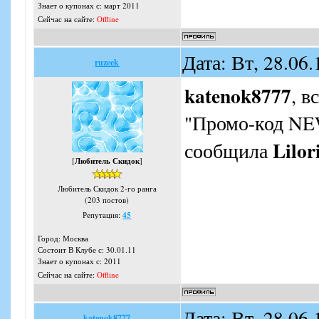
Знает о купонах с: март 2011
Сейчас на сайте:
Offline
Дата: Вт, 28.06
ruzeek
katenok8777
, в
"Промо-код NE
Lilor
сообщила
[
Любитель Скидок
]
Любитель Скидок 2-го ранга
(203 постов)
Репутация:
45
Город: Москва
Состоит В Клубе с: 30.01.11
Знает о купонах с: 2011
Сейчас на сайте:
Offline
Дата: Вт, 28.06
katenok8777