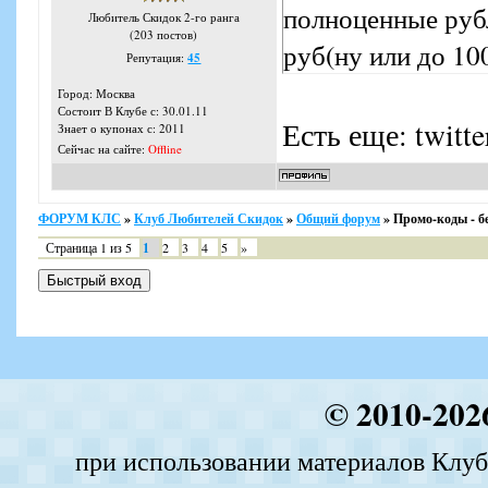
полноценные руб
Любитель Скидок 2-го ранга
(203 постов)
руб(ну или до 100
Репутация:
45
Город: Москва
Состоит В Клубе с: 30.01.11
Есть еще: twitte
Знает о купонах с: 2011
Сейчас на сайте:
Offline
ФОРУМ КЛС
»
Клуб Любителей Скидок
»
Общий форум
»
Промо-коды - б
Страница
1
из
5
1
2
3
4
5
»
© 2010-202
при использовании материалов Клуба