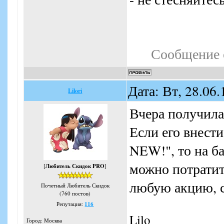
Сообщение 
Дата: Вт, 28.06
Lilori
Вчера получила
Если его внест
NEW!", то на ба
можно потратит
[
Любитель Скидок PRO
]
любую акцию, с
Почетный Любитель Скидок
(760 постов)
Репутация:
116
Lilo
Город: Москва