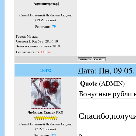
[
Администратор
]
Самый Почетный Любитель Скидок
(1935 постов)
Репутация:
79
Город: Москва
Состоит В Клубе с: 28.06.10
Знает о купонах с: июль 2010
Сейчас на сайте:
Offline
Дата: Пн, 09.05
160172
Quote
(
ADMIN
)
Бонусные рубли н
[
Любитель Скидок PRO
]
Спасибо,получ
Самый Почетный Любитель Скидок
(2159 постов)
Репутация:
221