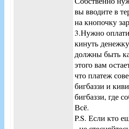
Собственно нуж
вы вводите в т
на кнопочку за
3.Нужно оплатит
кинуть денежку 
должны быть ка
этого вам остае
что платеж сов
бигбаззи и киви
бигбаззи, где с
Всё.
P.S. Если кто е
- не стесняйтес