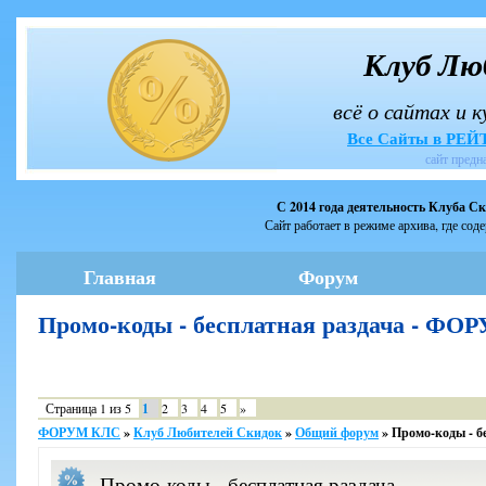
Клуб Лю
всё о сайтах и 
Все Сайты в РЕ
сайт предн
С 2014 года деятельность Клуба С
Сайт работает в режиме архива, где сод
Главная
Форум
Промо-коды - бесплатная раздача - Ф
Страница
1
из
5
1
2
3
4
5
»
ФОРУМ КЛС
»
Клуб Любителей Скидок
»
Общий форум
»
Промо-коды - б
Промо-коды - бесплатная раздача