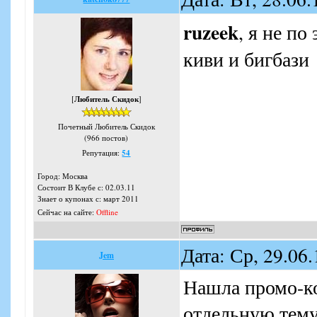
ruzeek
, я не по
киви и бигбази
[
Любитель Скидок
]
Почетный Любитель Скидок
(966 постов)
Репутация:
54
Город: Москва
Состоит В Клубе с: 02.03.11
Знает о купонах с: март 2011
Сейчас на сайте:
Offline
Дата: Ср, 29.06
Jem
Нашла промо-ко
отдельную тему