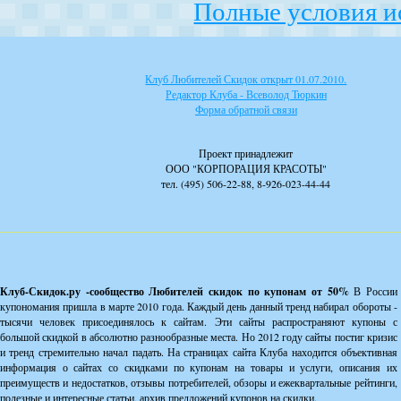
Полные условия и
Клуб Любителей Скидок открыт 01.07.2010.
Редактор Клуба - Всеволод Тюркин
Форма обратной связи
Проект принадлежит
ООО "КОРПОРАЦИЯ КРАСОТЫ"
тел. (495) 506-22-88, 8-926-023-44-44
Клуб-Скидок.ру -сообщество Любителей скидок по купонам от 50%
В России
купономания пришла в марте 2010 года. Каждый день данный тренд набирал обороты -
тысячи человек присоединялось к сайтам. Эти сайты распространяют купоны с
большой скидкой в абсолютно разнообразные места. Но 2012 году сайты постиг кризис
и тренд стремительно начал падать. На страницах сайта Клуба находится объективная
информация о сайтах со скидками по купонам на товары и услуги, описания их
преимуществ и недостатков, отзывы потребителей, обзоры и ежеквартальные рейтинги,
полезные и интересные статьи, архив предложений купонов на скидки.