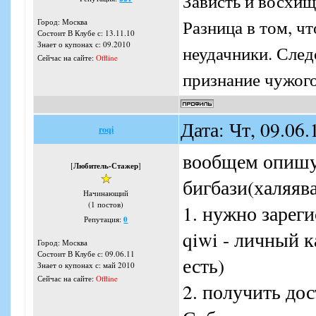
Зависть и восхищ
Разница в том, ч
Город: Москва
Состоит В Клубе с: 13.11.10
Знает о купонах с: 09.2010
неудачники. Следо
Сейчас на сайте:
Offline
признание чужого
Дата: Чт, 09.06
roqi
вообщем опишу 
[
Любитель-Стажер
]
бигбази(халяява
Начинающий
(1 постов)
1. нужно зарег
Репутация:
0
qiwi - личный к
Город: Москва
Состоит В Клубе с: 09.06.11
есть)
Знает о купонах с: май 2010
Сейчас на сайте:
Offline
2. получить дос