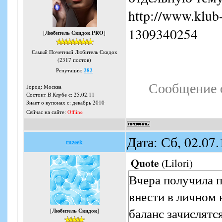
http://www.klub
1309340254
[
Любитель Скидок PRO
]
Самый Почетный Любитель Скидок
(2317 постов)
Репутация:
282
Сообщение 
Город: Москва
Состоит В Клубе с: 25.02.11
Знает о купонах с: декабрь 2010
Сейчас на сайте:
Offline
Дата: Сб, 02.07
ruzeek
Quote
(
Lilori
)
Вчера получила 
внести в личном 
баланс зачислятс
[
Любитель Скидок
]