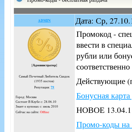
Дата: Ср, 27.10
ADMIN
Промокод - спе
ввести в специ
рубли или бону
соответственно
[
Администратор
]
Самый Почетный Любитель Скидок
Действующие (п
(1935 постов)
Репутация:
79
Бонусная карта
Город: Москва
Состоит В Клубе с: 28.06.10
Знает о купонах с: июль 2010
НОВОЕ 13.04.1
Сейчас на сайте:
Offline
Промо-коды на 