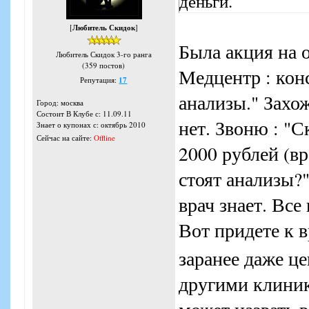
деньги.
[
Любитель Скидок
]
Была акция на 
Любитель Скидок 3-го ранга
(359 постов)
Медцентр : конс
Репутация:
17
анализы." Захож
Город: москва
Состоит В Клубе с: 11.09.11
нет. Звоню : "С
Знает о купонах с: октябрь 2010
Сейчас на сайте:
Offline
2000 рублей (вр
стоят анализы?"
врач знает. Все
Вот придете к в
заранее даже це
другими клиник