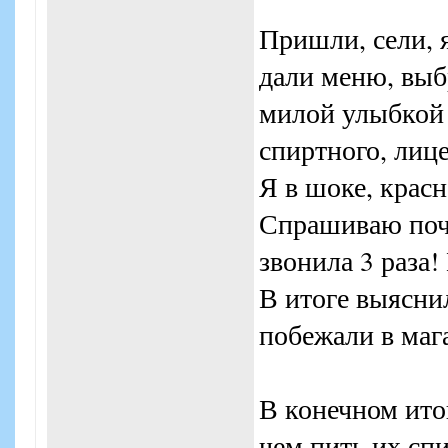
Пришли, сели, 
дали меню, выб
милой улыбкой 
спиртного, лице
Я в шоке, крас
Спрашиваю поче
звонила 3 раза
В итоге выясни
побежали в маг
В конечном ито
чем пить их сп