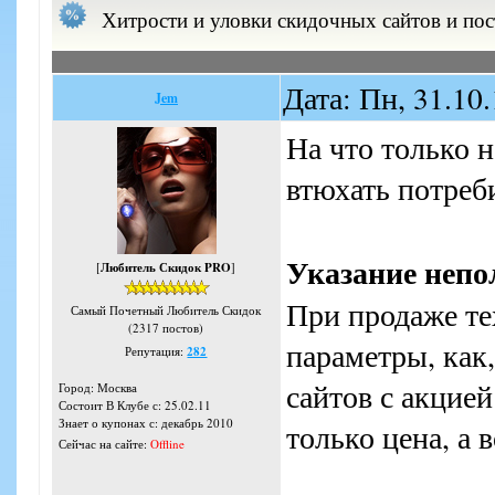
Хитрости и уловки скидочных сайтов и по
Дата: Пн, 31.10
Jem
На что только 
втюхать потреб
Указание непо
[
Любитель Скидок PRO
]
При продаже те
Самый Почетный Любитель Скидок
(2317 постов)
параметры, как
Репутация:
282
сайтов с акцие
Город: Москва
Состоит В Клубе с: 25.02.11
Знает о купонах с: декабрь 2010
только цена, а 
Сейчас на сайте:
Offline