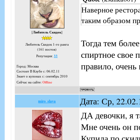
Наверное рестора
таким образом пр
[
Любитель Скидок
]
Тогда тем более
Любитель Скидок 1-го ранга
(161 постов)
спиртное свое 
Репутация:
33
правило, очень 
Город: Москва
Состоит В Клубе с: 06.02.11
Знает о купонах с: сентябрь 2010
Сейчас на сайте:
Offline
Дата: Ср, 22.02
miro_slava
ДА девочки, я 
Мне очень он п
Купила по скидк