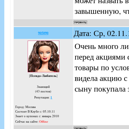
может назвать в
завышенную, что
Дата: Ср, 02.11
905090
Очень много ли
перед акциями 
товары по усло
видела акцию с
[
Псевдо-Любитель
]
сыну покупала з
Знающий
(43 постов)
Репутация:
1
Город: Москва
Состоит В Клубе с: 05.10.11
Знает о купонах с: январь 2010
Сейчас на сайте:
Offline