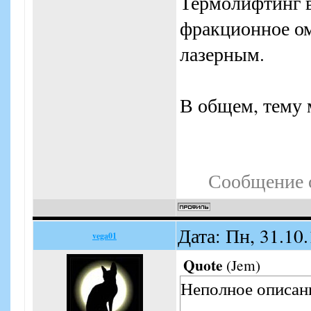
Термолифтинг в
фракционное о
лазерным.
В общем, тему 
Сообщение 
Дата: Пн, 31.10
vega01
Quote
(
Jem
)
Неполное описан