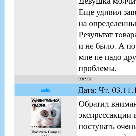
Девушка молчит
Еще удивил зав
на определенный
Результат товар
и не было. А по
мне не надо дру
проблемы.
Дата: Чт, 03.11
andrs
Обратил вниман
экспрeссакции в
поступать очeн
[
Любитель Скидок
]