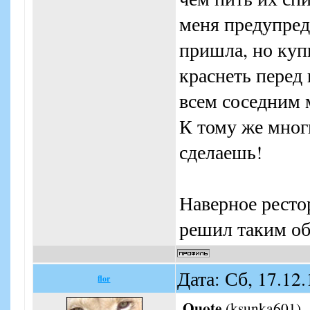
меня предупреди
пришла, но куп
краснеть перед 
всем соседним 
К тому же многи
сделаешь!
Наверное ресто
решил таким об
Дата: Сб, 17.12
flor
Quote
(
ksunka601
)