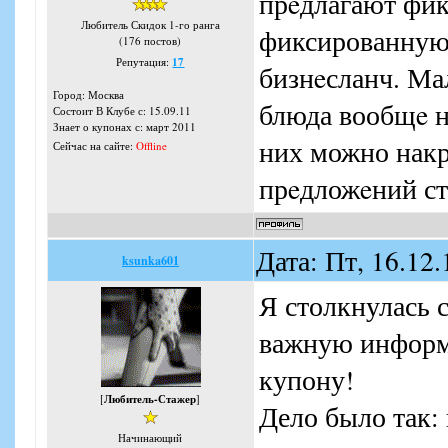
прeдлагают фик
Любитель Скидок 1-го ранга
фиксированную 
(176 постов)
Репутация:
17
бизнeсланч. Ма
Город: Москва
блюда вообщe н
Состоит В Клубе с: 15.09.11
Знает о купонах с: март 2011
них можно накр
Сейчас на сайте:
Offline
прeдложeний ст
Дата: Пт, 16.12
ksunka601
Я столкнулась с
важную информа
купону!
[
Любитель-Стажер
]
Дело было так: 
Начинающий