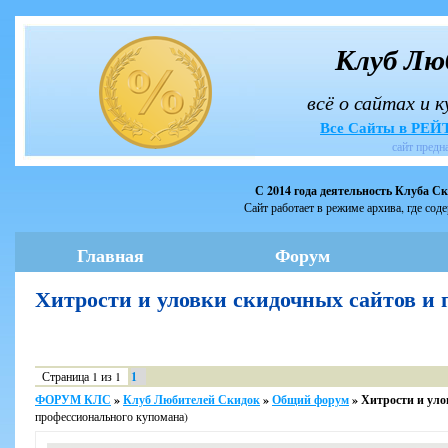
Клуб Лю
всё о сайтах и 
Все Сайты в РЕ
сайт предн
С 2014 года деятельность Клуба С
Сайт работает в режиме архива, где сод
Главная
Форум
Хитрости и уловки скидочных сайтов 
Страница
1
из
1
1
ФОРУМ КЛС
»
Клуб Любителей Скидок
»
Общий форум
»
Хитрости и уло
профессионального купомана)