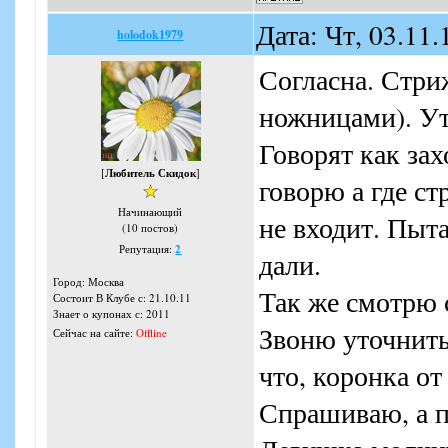
Дата: Чт, 03.11
holodok1979
Согласна. Стри
ножницами). Ут
Говорят как зах
[
Любитель Скидок
]
говорю а где с
Начинающий
не входит. Пыта
(10 постов)
Репутация:
2
дали.
Город: Москва
Так же смотрю 
Состоит В Клубе с: 21.10.11
Знает о купонах с: 2011
Звоню уточнить
Сейчас на сайте:
Offline
что, коронка от
Спрашиваю, а по