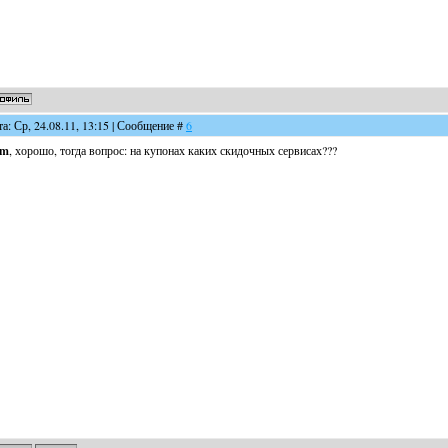
та: Ср, 24.08.11, 13:15 | Сообщение #
6
em
, хорошо, тогда вопрос: на купонах каких скидочных сервисах???