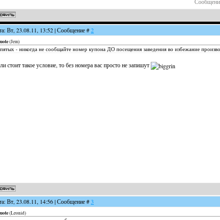
Сообщени
та: Вт, 23.08.11, 13:52 | Сообщение #
2
uote
(
Jem
)
пятых - никогда не сообщайте номер купона ДО посещения заведения во избежание произво
ли стоит такое условие, то без номера вас просто не запишут
та: Вт, 23.08.11, 14:56 | Сообщение #
3
uote
(
Leonid
)