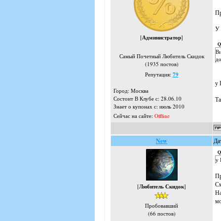
Пр
У 
[
Администратор
]
Q
Ви
Самый Почетный Любитель Скидок
до
(1935 постов)
Репутация:
79
у 
Город: Москва
Состоит В Клубе с: 28.06.10
Та
Знает о купонах с: июль 2010
Сейчас на сайте:
Offline
New
Да
Q
у 
Пр
См
[
Любитель Скидок
]
На
мо
Пробовавший
(66 постов)