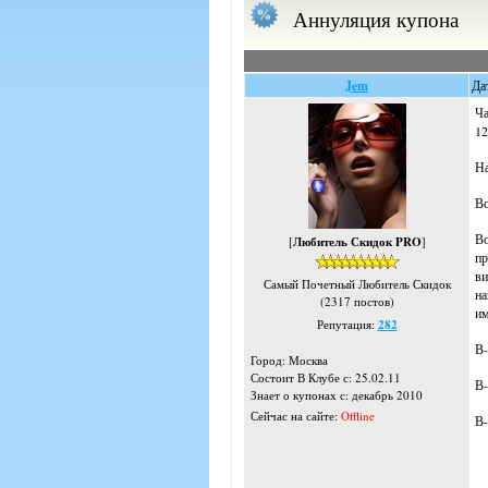
Аннуляция купона
Jem
Да
Ча
12
На
Во
Во
[
Любитель Скидок PRO
]
пр
ви
Самый Почетный Любитель Скидок
на
(2317 постов)
им
Репутация:
282
В-
Город: Москва
Состоит В Клубе с: 25.02.11
В-
Знает о купонах с: декабрь 2010
Сейчас на сайте:
Offline
В-