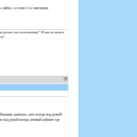
к сайты 1-го или 2-го эшелонов.
аш купон уже использован!" И как он может
си?
ильник записать, зато всегда под рукой!
бя под рукой всегда личный кабинет где