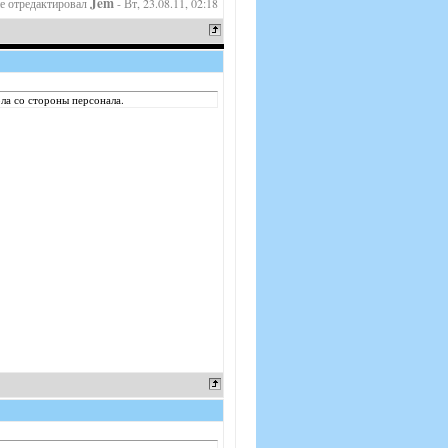
Jem
е отредактировал
-
Вт, 23.08.11, 02:18
ла со стороны персонала.