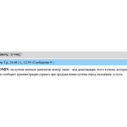
та: Ср, 24.08.11, 12:39 | Сообщение #
5
DMIN
, на купоне вначале напечатан номер, ниже - код деактивации этого купона, кото
и сообщает администрации сервиса при предъявлении купона перед оказанием услуги.