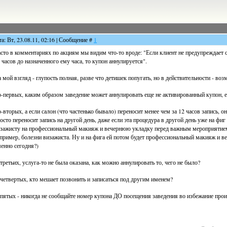
та: Вт, 23.08.11, 02:16 | Сообщение #
1
сто в комментариях по акциям мы видим что-то вроде: "Если клиент не предупреждает 
 часов до назначенного ему часа, то купон аннулируется".
 мой взгляд - глупость полная, разве что детишек попугать, но в действительности - воз
-первых, каким образом заведение может аннулировать еще не активированный купон, е
-вторых, а если салон (что частенько бывало) переносит менее чем за 12 часов запись, о
осто переносит запись на другой день, даже если эта процедура в другой день уже на фиг
зажисту на профессиональный макияж и вечернюю укладку перед важным мероприятием, 
пример, болезни визажиста. Ну и на фига ей потом будет профессиональный макияж и ве
енно сегодня?)
третьих, услуга-то не была оказана, как можно аннулировать то, чего не было?
четвертых, кто мешает позвонить и записаться под другим именем?
пятых - никогда не сообщайте номер купона ДО посещения заведения во избежание прои