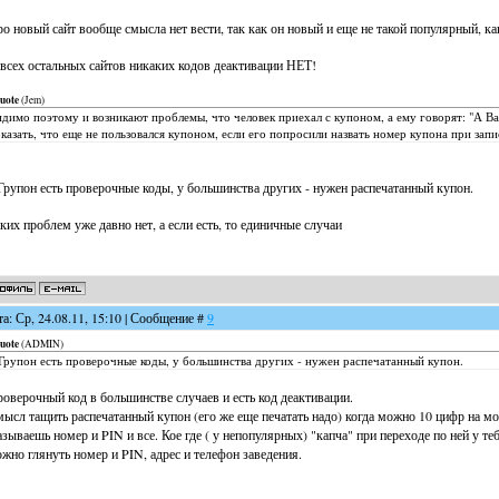
о новый сайт вообще смысла нет вести, так как он новый и еще не такой популярный, ка
всех остальных сайтов никаких кодов деактивации НЕТ!
uote
(
Jem
)
димо поэтому и возникают проблемы, что человек приехал с купоном, а ему говорят: "А В
казать, что еще не пользовался купоном, если его попросили назвать номер купона при запи
Групон есть проверочные коды, у большинства других - нужен распечатанный купон.
ких проблем уже давно нет, а если есть, то единичные случаи
та: Ср, 24.08.11, 15:10 | Сообщение #
9
uote
(
ADMIN
)
Групон есть проверочные коды, у большинства других - нужен распечатанный купон.
оверочный код в большинстве случаев и есть код деактивации.
ысл тащить распечатанный купон (его же еще печатать надо) когда можно 10 цифр на моб
зываешь номер и PIN и все. Кое где ( у непопулярных) "капча" при переходе по ней у те
жно глянуть номер и PIN, адрес и телефон заведения.