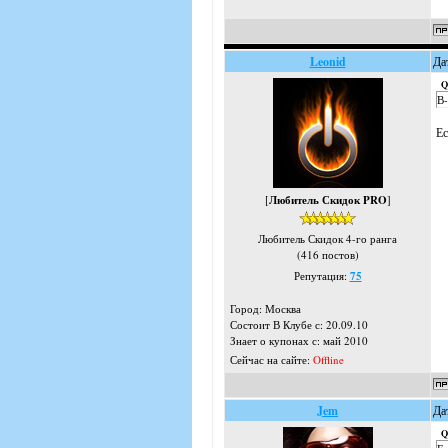
Leonid
Да
Q
В-
Ес
[
Любитель Скидок PRO
]
Любитель Скидок 4-го ранга
(416 постов)
Репутация:
75
Город: Москва
Состоит В Клубе с: 20.09.10
Знает о купонах с: май 2010
Сейчас на сайте:
Offline
Jem
Да
Q