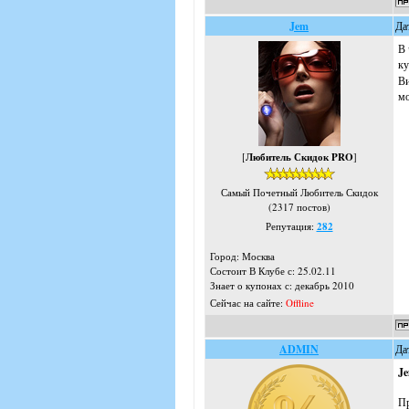
Jem
Да
В 
ку
Ви
мо
[
Любитель Скидок PRO
]
Самый Почетный Любитель Скидок
(2317 постов)
Репутация:
282
Город: Москва
Состоит В Клубе с: 25.02.11
Знает о купонах с: декабрь 2010
Сейчас на сайте:
Offline
ADMIN
Да
J
Пр