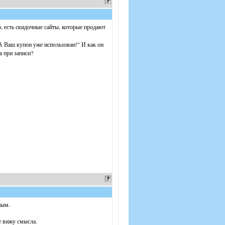
о, есть скидочные сайты, которые продают
А Ваш купон уже использован!" И как он
а при записи?
ным.
е вижу смысла.