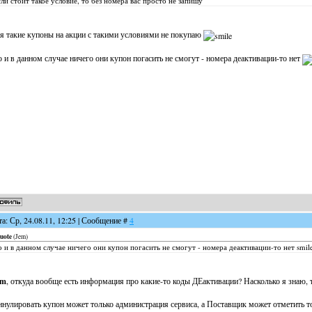
ли стоит такое условие, то без номера вас просто не запишу
я такие купоны на акции с такими условиями не покупаю
 и в данном случае ничего они купон погасить не смогут - номера деактивации-то нет
та: Ср, 24.08.11, 12:25 | Сообщение #
4
uote
(
Jem
)
 и в данном случае ничего они купон погасить не смогут - номера деактивации-то нет smil
em
, откуда вообще есть информация про какие-то коды ДЕактивации? Насколько я знаю, т
нулировать купон может только администрация сервиса, а Поставщик может отметить т