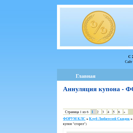
С 
Сайт 
Главная
Аннуляция купона -
Страница
1
из
6
1
2
3
4
5
6
»
ФОРУМ КЛС
»
Клуб Любителей Скидок
»
купон "сгорел")