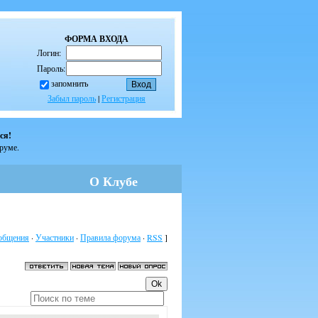
ФОРМА ВХОДА
Логин:
Пароль:
запомнить
Забыл пароль
|
Регистрация
ся!
оруме.
О Клубе
общения
·
Участники
·
Правила форума
·
RSS
]