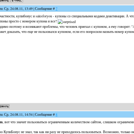
та: Ср, 24.08.11, 13:49 | Сообщение #
7
частности, купибонус и salesforyou - купоны со специальными кодами деактивации. А чт
поны просто с номером купона и все?
димо поэтому и возникают проблемы, что человек приехал с купоном, а ему говорят: "
жет доказать, что еще не пользовался купоном, если его попросили назвать номер купон
та: Ср, 24.08.11, 14:54 | Сообщение #
8
em
, вот что значит пользоваться ограниченным количеством сайтом, слишком ограничен
о КупиБонус не знал, так как ни разу не приходилось пользоваться. Возможно, только н