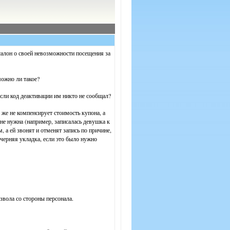
салон о своей невозможности посещения за
можно ли такое?
сли код деактивации им никто не сообщал?
н же не компенсирует стоимость купона, а
 не нужна (например, записалась девушка к
а ей звонят и отменят запись по причине,
черняя укладка, если это было нужно
звола со стороны персонала.