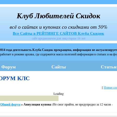
Клуб Любителей Скидок
всё о сайтах и купонах со скидками от 50%
Все Сайты в РЕЙТИНГЕ САЙТОВ Клуба Скидок
сайт предназначен для лиц старше 16 лет
2014 года деятельность Клуба Скидок прекращена, информация не актуализирует
работает в режиме архива, где содержится масса полезной информации в статьях и на ф
Форум
Сайты
Статьи
 ФОРУМ КЛС
[
Новые со
Loading
Общий форум
»
Аннуляция купона
(Не смог прийти, не предупредил за 12 часов -