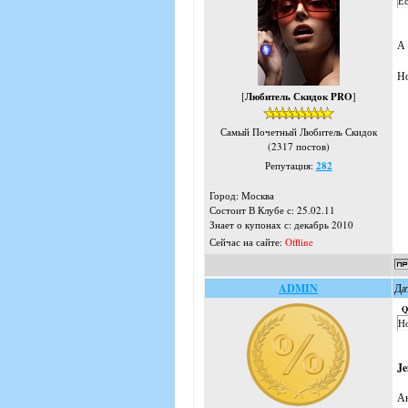
Ес
А 
Но
[
Любитель Скидок PRO
]
Самый Почетный Любитель Скидок
(2317 постов)
Репутация:
282
Город: Москва
Состоит В Клубе с: 25.02.11
Знает о купонах с: декабрь 2010
Сейчас на сайте:
Offline
ADMIN
Да
Q
Но
J
Ан