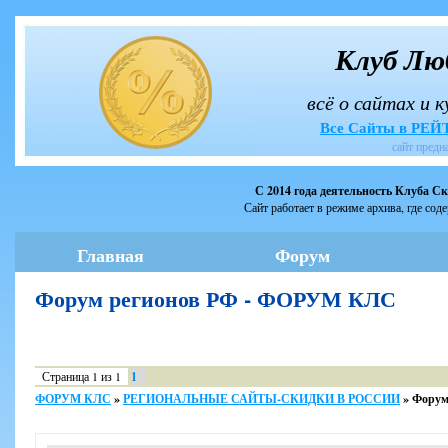
Клуб Лю
всё о сайтах и 
Все Сайты в РЕ
сайт предн
С 2014 года деятельность Клуба С
Сайт работает в режиме архива, где сод
Главная
Форум
Форум регионов РФ - ФОРУМ КЛС
Страница
1
из
1
1
ФОРУМ КЛС
»
РЕГИОНАЛЬНЫЕ САЙТЫ-СКИДКИ В РОССИИ
»
Форум