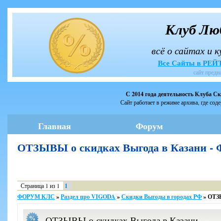
Клуб Лю
всё о сайтах и 
Все Сайты в РЕ
сайт предн
С 2014 года деятельность Клуба С
Сайт работает в режиме архива, где сод
Главная
Форум
ОТЗЫВЫ о скидках Выгода в Казани 
Страница
1
из
1
1
ФОРУМ КЛС
»
Раздел про VIGODA
»
Скидки Выгоды в городах РФ
»
ОТЗЫ
ОТЗЫВЫ о скидках Выгода в Казани