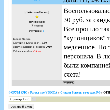
Воспользовала
[
Любитель-Стажер
]
30 руб. за скид
Начинающий
(7 постов)
Все прошло так 
Репутация:
3
"купонщиков" т
Город: Москва
Состоит В Клубе с: 24.12.10
медленное. Но 
Знает о купонах с: декабрь 2010
Сейчас на сайте:
Offline
персонала. В лю
были компанией
счета!
ФОРУМ КЛС
»
Раздел про VIGODA
»
Скидки Выгоды в городах РФ
»
ОТЗЫ
Страница
1
из
1
1