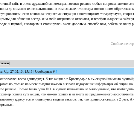
личный сайт. и очень дружелюбная команда, готовая решить любые вопросы. можно смел
поны до момента их использования, в том смысле, что всегда можно к ним обратиться 
гулированием, если возникла неприятная ситуация с поставщиком товара/услуги, спорны
крыты для общения всегда. и на мейл оперативно отвечают, и телефон и адрес на сайте у
роде, и первый, с которым я столкнулась. очень довольна. спасибо вам, ребята, за вашу 
Сообщение отр
та: Ср, 27.02.13, 15:13 | Сообщение #
3
льзовалась всего единоджды..была акция в г.Краснодар с 60% скидкой на мыло ручной
рмально, только на месте выдачи заказов вызвала недоумение информация об акции, но 
ло решено. Только было одно НО. в купоне изначально не было указано, что необходимо
пример поняла суть акции, что можно прийти и на месте из предложенного ассортимента 
азанному адресу всего лишь пункт выдачи заказов. так что пришлось съездить 2 раза. А
крылась...