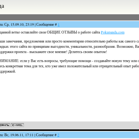
да
та: Ср, 15.09.10, 23:19 | Сообщение #
1
данной ветке оставляйте свои ОБЩИЕ ОТЗЫВЫ о работе сайта
Pokupanda.com
ши замечания, предложения или просто комментарии относительно работы как самого са
идках этого сайта по принципам выгодности, уникальности, разнообразия. Возможно, В
ддержки проекта - выскажите свое мнение! Делитесь своим опытом!
ИМАНИЕ: если у Вас есть вопросы, требующие помощи - создавайте новую тему или 
есь конкретная тема для тех, кто уже имел положительный или отрицательный опыт рабо
ддержкой.
та: Вс, 19.06.11, 17:11 | Сообщение #
2