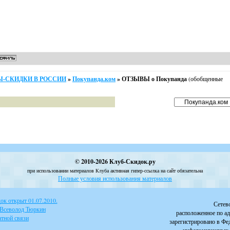
-СКИДКИ В РОССИИ
»
Покупанда.ком
»
ОТЗЫВЫ о Покупанда
(обобщенные
© 2010-2026 Клуб-Скидок.ру
при использовании материалов Клуба активная гипер-ссылка на сайт обязательна
Полные условия использования материалов
к открыт 01.07.2010.
Сетев
 Всеволод Тюркин
расположенное по ад
тной связи
зарегистрировано в Фе