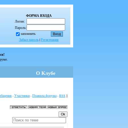
ФОРМА ВХОДА
Логин:
Пароль:
запомнить
Забыл пароль
|
Регистрация
ся!
оруме.
О Клубе
общения
·
Участники
·
Правила форума
·
RSS
]