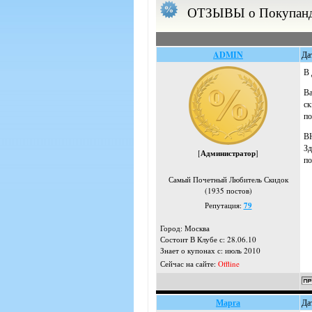
ОТЗЫВЫ о Покупан
ADMIN
Да
В 
Ва
ск
по
ВН
Зд
[
Администратор
]
по
Самый Почетный Любитель Скидок
(1935 постов)
Репутация:
79
Город: Москва
Состоит В Клубе с: 28.06.10
Знает о купонах с: июль 2010
Сейчас на сайте:
Offline
Марга
Да