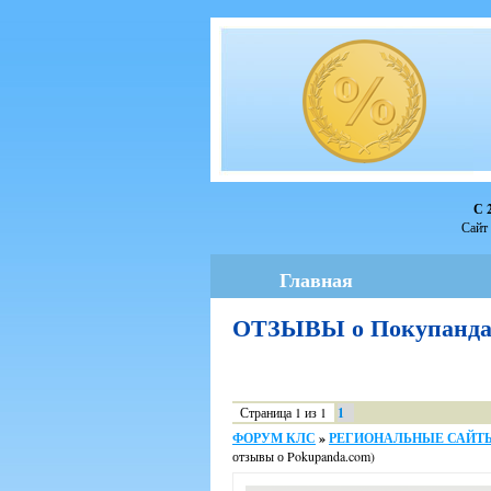
С 
Сайт 
Главная
ОТЗЫВЫ о Покупанд
Страница
1
из
1
1
ФОРУМ КЛС
»
РЕГИОНАЛЬНЫЕ САЙТЫ
отзывы о Pokupanda.com)