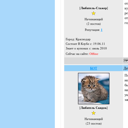
от
[
Любитель-Стажер
]
ку
ре
от
Начинающий
го
(2 постов)
Репутация:
1
Город: Краснодар
Состоит В Клубе с: 19.06.11
Знает о купонах с: июль 2010
Сейчас на сайте:
Offline
KOT
Да
По
но
бы
на
ук
за
[
Любитель Скидок
]
Начинающий
(23 постов)