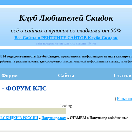
Клуб Любителей Скидок
всё о сайтах и купонах со скидками от 50%
Все Сайты в РЕЙТИНГЕ САЙТОВ Клуба Скидок
сайт предназначен для лиц старше 16 лет
2014 года деятельность Клуба Скидок прекращена, информация не актуализирует
работает в режиме архива, где содержится масса полезной информации в статьях и на ф
Форум
Сайты
Статьи
а - ФОРУМ КЛС
[
Новые со
Loading
-СКИДКИ В РОССИИ
»
Покупанда.ком
»
ОТЗЫВЫ о Покупанда
(обобщенные