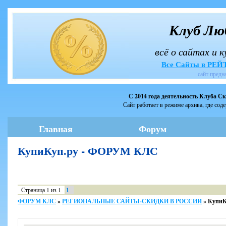
Клуб Лю
всё о сайтах и 
Все Сайты в РЕ
сайт предн
С 2014 года деятельность Клуба С
Сайт работает в режиме архива, где сод
Главная
Форум
КупиКуп.ру - ФОРУМ КЛС
Страница
1
из
1
1
ФОРУМ КЛС
»
РЕГИОНАЛЬНЫЕ САЙТЫ-СКИДКИ В РОССИИ
»
КупиК