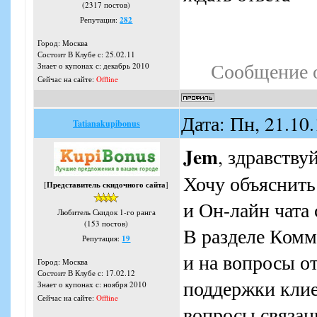
(2317 постов)
Репутация:
282
Город: Москва
Состоит В Клубе с: 25.02.11
Сообщение 
Знает о купонах с: декабрь 2010
Сейчас на сайте:
Offline
Дата: Пн, 21.10
Tatianakupibonus
Jem
, здравству
Хочу объяснить
[
Представитель скидочного сайта
]
и Он-лайн чата 
Любитель Скидок 1-го ранга
(153 постов)
В разделе Комм
Репутация:
19
и на вопросы о
Город: Москва
Состоит В Клубе с: 17.02.12
поддержки клие
Знает о купонах с: ноября 2010
Сейчас на сайте:
Offline
вопросы связан