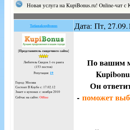
Новая услуга на KupiBonus.ru! Online-чат с
Дата: Пт, 27.09
Tatianakupibonus
[
Представитель скидочного сайта
]
По вашим м
Любитель Скидок 1-го ранга
(153 постов)
Kupibonu
Репутация:
19
Он ответит
Город: Москва
Состоит В Клубе с: 17.02.12
Знает о купонах с: ноября 2010
-
поможет выб
Сейчас на сайте:
Offline