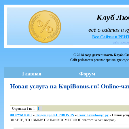
Клуб Лю
всё о сайтах и 
Все Сайты в РЕ
сайт предн
С 2014 года деятельность Клуба С
Сайт работает в режиме архива, где сод
Главная
Форум
Новая услуга на KupiBonus.ru! Online-
Страница
1
из
1
1
ФОРУМ КЛС
»
Раздел про KUPIBONUS
»
Сайт КупиБонус.ру
»
Новая услу
ЗНАЕТЕ, ЧТО ВЫБРАТЬ? Наш КОСМЕТОЛОГ ответит на ваш вопрос)