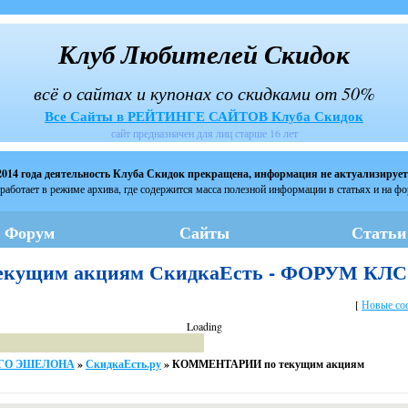
Клуб Любителей Скидок
всё о сайтах и купонах со скидками от 50%
Все Сайты в РЕЙТИНГЕ САЙТОВ Клуба Скидок
сайт предназначен для лиц старше 16 лет
2014 года деятельность Клуба Скидок прекращена, информация не актуализирует
работает в режиме архива, где содержится масса полезной информации в статьях и на ф
Форум
Сайты
Статьи
кущим акциям СкидкаЕсть - ФОРУМ КЛС
[
Новые со
Loading
ЬЕГО ЭШЕЛОНА
»
СкидкаЕсть.ру
»
КОММЕНТАРИИ по текущим акциям