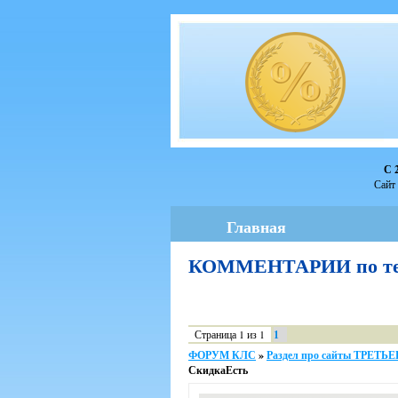
С 
Сайт 
Главная
КОММЕНТАРИИ по те
Страница
1
из
1
1
ФОРУМ КЛС
»
Раздел про сайты ТРЕТ
СкидкаЕсть