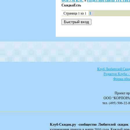
ФОРУМ КЛС
»
Раздел про сайты ТРЕТ
СкидкаЕсть
Страница
1
из
1
1
Клуб Любителей Скидо
Редактор Клуба -
Форма обра
Проект пр
ООО "КОРПОРА
тел. (495) 506-22-
Клуб-Скидок.ру -сообщество Любителей скидок
купономания пришла в марте 2010 года. Каждый день