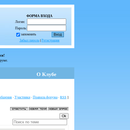
ФОРМА ВХОДА
Логин:
Пароль:
запомнить
Забыл пароль
|
Регистрация
ся!
оруме.
О Клубе
общения
·
Участники
·
Правила форума
·
RSS
]