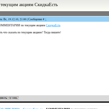
кущим акциям СкидкаЕсть
та: Вс, 19.12.10, 21:00 | Сообщение #
1
ОММЕНТАРИИ по текущим акциям
СкидкаЕсть
ть что сказать по текущим акциям? Тогда пишите!