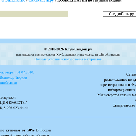
ЬЕГО ЭШЕЛОНА
»
СкидкаЕсть.ру
»
КОММЕНТАРИИ по текущим акциям
© 2010-2026 Клуб-Скидок.ру
при использовании материалов Клуба активная гипер-ссылка на сайт обязательна
Полные условия использования материалов
к открыт 01.07.2010.
Сетев
 Всеволод Тюркин
расположенное по ад
тной связи
зарегистрировано в Фе
информационных 
Министерства связи и м
инадлежит
ЦИЯ КРАСОТЫ"
Свидетельство 
88, 8-926-023-44-44
 по купонам от 50%
В России
 данный тренд набирал обороты -