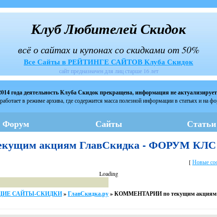
Клуб Любителей Скидок
всё о сайтах и купонах со скидками от 50%
Все Сайты в РЕЙТИНГЕ САЙТОВ Клуба Скидок
сайт предназначен для лиц старше 16 лет
2014 года деятельность Клуба Скидок прекращена, информация не актуализирует
работает в режиме архива, где содержится масса полезной информации в статьях и на ф
Форум
Сайты
Статьи
кущим акциям ГлавСкидка - ФОРУМ КЛС
[
Новые со
Loading
ЮЩИЕ САЙТЫ-СКИДКИ
»
ГлавСкидка.ру
»
КОММЕНТАРИИ по текущим акциям