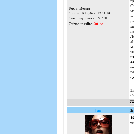
пр
Сн
Город: Москва
ма
Состоит В Клубе с: 13.11.10
ма
Знает о купонах с: 09.2010
ра
Сейчас на сайте:
Offline
ме
пр
Лю
В 
ме
то
ши
++
--
по
од
За
Сл
Jem
Да
16
те