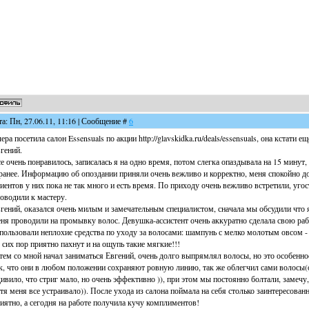
та: Пн, 27.06.11, 11:16 | Сообщение #
6
ера посетила салон Essensuals по акции http://glavskidka.ru/deals/essensuals, она кстати 
гений.
е очень понравилось, записалась я на одно время, потом слегка опаздывала на 15 минут
ранее. Информацию об опоздании приняли очень вежливо и корректно, меня спокойно дожд
иентов у них пока не так много и есть время. По приходу очень вежливо встретили, угос
оводили к мастеру.
гений, оказался очень милым и замечательным специалистом, сначала мы обсудили что я
ня проводили на промывку волос. Девушка-ассистент очень аккуратно сделала свою рабо
пользовали неплохие средства по уходу за волосами: шампунь с мелко молотым овсом -
 сих пор приятно пахнут и на ощупь такие мягкие!!!
тем со мной начал заниматься Евгений, очень долго выпрямлял волосы, но это особенно
к, что они в любом положении сохраняют ровную линию, так же облегчил сами волосы(о
ивило, что стриг мало, но очень эффективно )), при этом мы постоянно болтали, замечу,
тя меня все устраивало)). После ухода из салона поймала на себя столько заинтересова
иятно, а сегодня на работе получила кучу комплиментов!