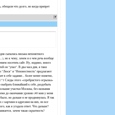
ь, обещали что долго, но когда припрет
 дня сыпались письма непонятного
.), но к чему, зачем и о чем речь вообще
ением посетить сайт. Ну, видимо, много
ей он "упал". В два часа дня, я таки
ки "Люся" и "Неизвестность" предлагают
 в себе задание... более менее понятно,
е:"1 Следы этого «серебристого огрызка»
ко выбрать ближайший к себе, раздобыть
большие участки Москвы, без названия
время до окончания уровня (40 мин у меня
 было, но дальше я не продвинулась. Я так
х с картами и адресами на них, но все
го, как я угадала ответ. Что дальше?
шивается, зачем такая скрытность?