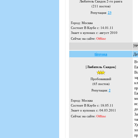
Любитель Скидок 2-го ранга
(211 постов)
Репутация:
23
Город: Москва
Состоит В Клубе с: 14.01.11
Знает о купонах с: август 2010
Сейчас на сайте:
Offline
tirovosa
Да
Вч
[
Любитель Скидок
]
Ев
Вс
за
Пробовавший
кл
(65 постов)
пр
Репутация:
2
Ев
ме
Город: Москва
ис
Состоит В Клубе с: 18.05.11
до
Знает о купонах с: 04.03.2011
За
Сейчас на сайте:
Offline
та
Уд
хо
пр