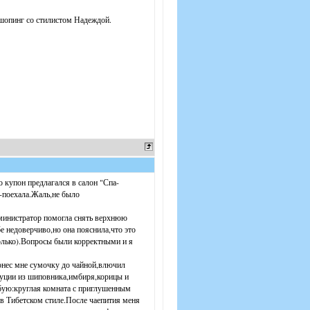
а шопинг со стилистом Надеждой.
купон предлагался в салон "Спа-
-поехала.Жаль,не было
дминистратор помогла снять верхнюю
бе недоверчиво,но она пояснила,что это
олько).Вопросы были корректными и я
нес мне сумочку до чайной,влючил
туции из шиповника,имбиря,корицы и
обую:круглая комната с приглушенным
в Тибетском стиле.После чаепития меня