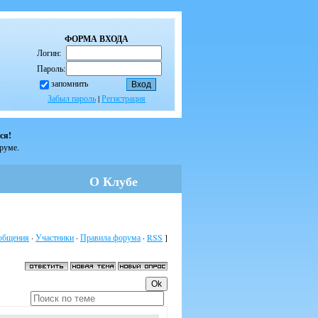
ФОРМА ВХОДА
Логин:
Пароль:
запомнить
Забыл пароль
|
Регистрация
ся!
оруме.
О Клубе
общения
·
Участники
·
Правила форума
·
RSS
]