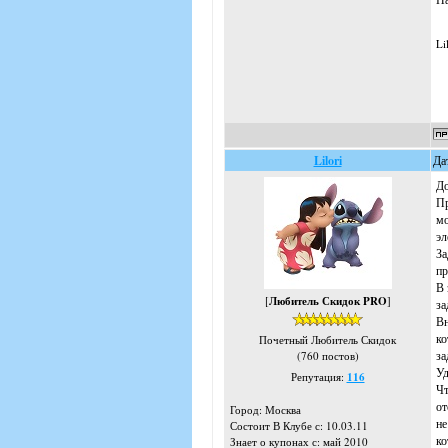
Li
Lilori
Да
До
Пр
мо
эл
За
пр
В 
[
Любитель Скидок PRO
]
за
Вн
ко
Почетный Любитель Скидок
за
(760 постов)
Уд
Репутация:
116
Чт
от
Город: Москва
не
Состоит В Клубе с: 10.03.11
ко
Знает о купонах с: май 2010