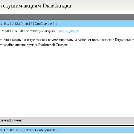
кущим акциям ГлавСкидка
та: Вс, 19.12.10, 16:16 | Сообщение #
1
ОММЕНТАРИИ по текущим акциям
ГлавСкидка.ру
ть что сказать, но негде, так как комментировать на сайте нет возможности? Тогда оста
узнавайте мнения других Любителей Скидок!
та: Ср, 02.02.11, 09:39 | Сообщение #
2