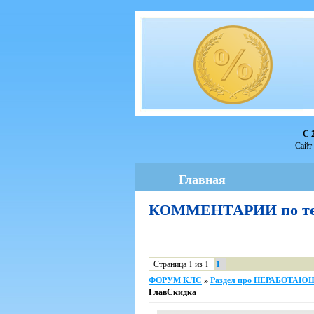
С 
Сайт 
Главная
КОММЕНТАРИИ по те
Страница
1
из
1
1
ФОРУМ КЛС
»
Раздел про НЕРАБОТА
ГлавСкидка