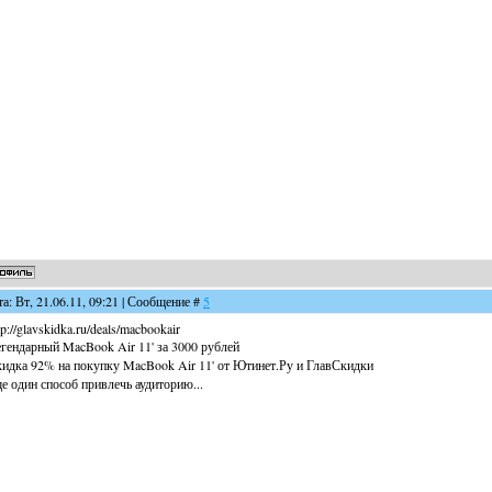
та: Вт, 21.06.11, 09:21 | Сообщение #
5
tp://glavskidka.ru/deals/macbookair
гендарный MacBook Air 11' за 3000 рублей
идка 92% на покупку MacBook Air 11' от Ютинет.Ру и ГлавСкидки
е один способ привлечь аудиторию...