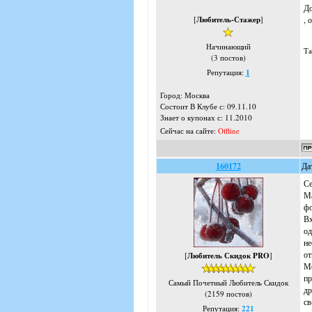
До
[
Любитель-Стажер
]
, 
Начинающий
Та
(3 постов)
Репутация:
1
Город: Москва
Состоит В Клубе с: 09.11.10
Знает о купонах с: 11.2010
Сейчас на сайте:
Offline
160172
Да
Се
Ма
фо
Вх
од
не
от
[
Любитель Скидок PRO
]
Мо
пр
Самый Почетный Любитель Скидок
др
(2159 постов)
св
Репутация:
221