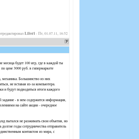
Lilori
отредактировал
-
Пт, 01.07.11, 16:52
 месяца будет 100 игр, где в каждой ты
по цене 3000 руб. в гипермаркете
а, механика. Большинство из них
ься, не вставая из-за компьютера.
зки и будут подводиться итоги каждого
ай задание - в нем содержится информация,
влениями на сайте акции - очередное
унд пытался не разжимать свои объятия, но
а долгие годы сотрудничества отправитель
единственным контактом из мира, с