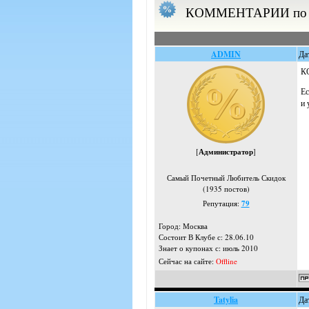
КОММЕНТАРИИ по те
ADMIN
Да
К
Ес
и 
[
Администратор
]
Самый Почетный Любитель Скидок
(1935 постов)
Репутация:
79
Город: Москва
Состоит В Клубе с: 28.06.10
Знает о купонах с: июль 2010
Сейчас на сайте:
Offline
Tatylia
Да