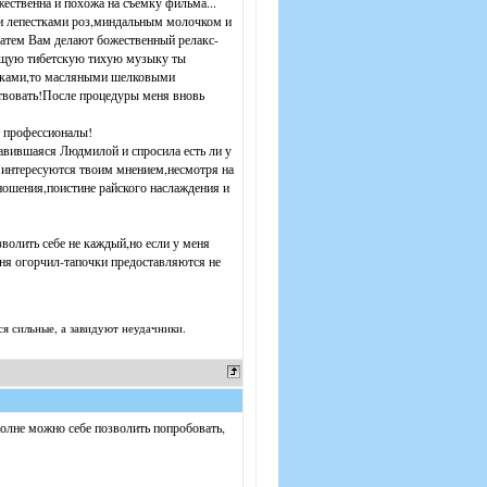
ественна и похожа на съемку фильма...
и лепестками роз,миндальным молочком и
затем Вам делают божественный релакс-
вующую тибетскую тихую музыку ты
 руками,то масляными шелковыми
твовать!После процедуры меня вновь
т профессионалы!
авившаяся Людмилой и спросила есть ли у
и интересуются твоим мнением,несмотря на
ношения,поистине райского наслаждения и
зволить себе не каждый,но если у меня
еня огорчил-тапочки предоставляются не
ся сильные, а завидуют неудачники.
вполне можно себе позволить попробовать,