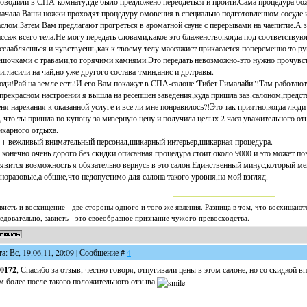
оводили в СПА-комнату,где было предложено переодеться и пройти.Сама процедура бож
ачала Ваши ножки проходят процедуру омовения в специально подготовленном сосуде 
слом.Затем Вам предлагают прогреться в ароматной сауне с перерывами на чаепитие.А 
ссаж всего тела.Не могу передать словами,какое это блаженство,когда под соответст
сслабляешься и чувствуешь,как к твоему телу массажист прикасается попеременно то
шочками с травами,то горячими камнями.Это передать невозможно-это нужно прочувс
игласили на чай,но уже другого состава-тмин,анис и др.травы.
ди!Рай на земле есть!И его Вам покажут в СПА-салоне"Тибет Гималайи"!Там работаю
прекрасном настроении я вышла на ресепшен заведения,куда пришла зав.салоном,предст
ня нарекания к оказанной услуге и все ли мне понравилось?!Это так приятно,когда люд
, что ты пришла по купону за мизерную цену и получила целых 2 часа уважительного от
карного отдыха.
+ вежливый внимательный персонал,шикарный интерьер,шикарная процедура.
- конечно очень дорого без скидки описанная процедура стоит около 9000 и это может по
явится возможность я обязательно вернусь в это салон.Единственный минус,который м
норазовые,а общие,что недопустимо для салона такого уровня,на мой взгляд.
висть и восхищение - две стороны одного и того же явления. Разница в том, что восхищают
едовательно, зависть - это своеобразное признание чужого превосходства.
та: Вс, 19.06.11, 20:09 | Сообщение #
4
0172
, Спасибо за отзыв, честно говоря, отпугивали цены в этом салоне, но со скидкой 
м более после такого положительного отзыва