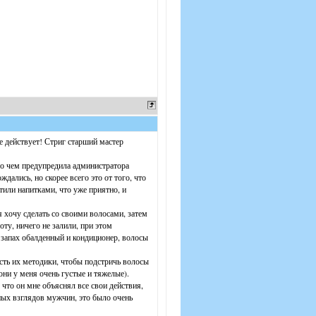
еще действует! Стриг старший мастер
, о чем предупредила администратора
ались, но скорее всего это от того, что
тили напитками, что уже приятно, и
 хочу сделать со своими волосами, затем
ту, ничего не залили, при этом
 запах обалденный и кондиционер, волосы
сть их методики, чтобы подстричь волосы
ни у меня очень густые и тяжелые).
 что он мне объяснял все свои действия,
нных взглядов мужчин, это было очень