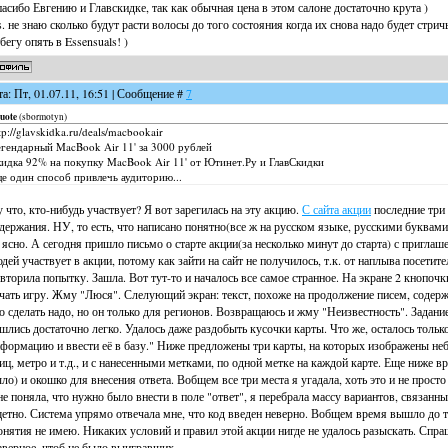
асибо Евгению и Главскидке, так как обычная цена в этом салоне достаточно крута )
s. не знаю сколько будут расти волосы до того состояния когда их снова надо будет стрич
бегу опять в Essensuals! )
та: Пт, 01.07.11, 16:51 | Сообщение #
7
uote
(
sbormotyn
)
tp://glavskidka.ru/deals/macbookair
гендарный MacBook Air 11' за 3000 рублей
идка 92% на покупку MacBook Air 11' от Ютинет.Ру и ГлавСкидки
е один способ привлечь аудиторию...
 что, кто-нибудь участвует? Я вот зарегилась на эту акцию.
С сайта акции
последние три
держания. НУ, то есть, что написано понятно(все ж на русском языке, русскими буквами..
 ясно. А сегодня пришло письмо о старте акции(за несколько минут до старта) с приглаш
дей участвует в акции, потому как зайти на сайт не получилось, т.к. от наплыва посетител
вторила попытку. Зашла. Вот тут-то и началось все самое странное. На экране 2 кнопоч
чать игру. Жму "Люся". Слелующий экран: текст, похоже на продолжение писем, содержит
о сделать надо, но он только для регионов. Возвращаюсь и жму "Неизвестность". Задани
шлись достаточно легко. Удалось даже раздобыть кусочки карты. Что же, осталось толь
формацию и ввести её в базу." Ниже предложены три карты, на которых изображены не
иц, метро и т.д., и с нанесенными метками, по одной метке на каждой карте. Еще ниже 
ло) и окошко для внесения ответа. Вобщем все три места я угадала, хоть это и не просто
не поняла, что нужно было внести в поле "ответ", я перебрала массу вариантов, связанны
етно. Система упрямо отвечала мне, что код введен неверно. Вобщем время вышло до то
нятия не имею. Никаких условий и правил этой акции нигде не удалось разыскать. Спра
верное, чтоб не было выигравших...