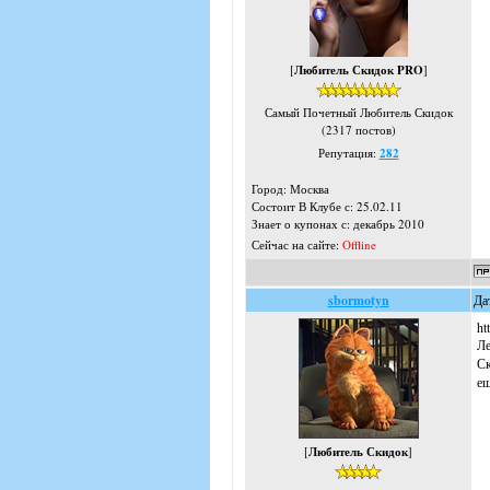
[
Любитель Скидок PRO
]
Самый Почетный Любитель Скидок
(2317 постов)
Репутация:
282
Город: Москва
Состоит В Клубе с: 25.02.11
Знает о купонах с: декабрь 2010
Сейчас на сайте:
Offline
sbormotyn
Да
ht
Ле
Ск
ещ
[
Любитель Скидок
]