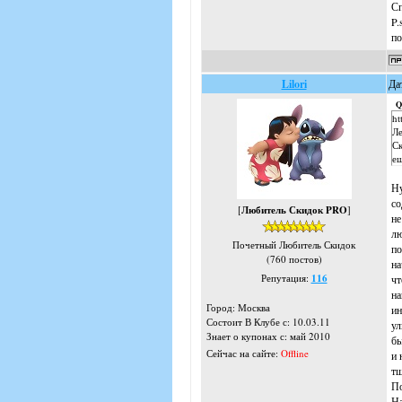
Сп
P.
по
Lilori
Да
Q
ht
Ле
Ск
ещ
Ну
со
[
Любитель Скидок PRO
]
не
лю
Почетный Любитель Скидок
по
(760 постов)
на
Репутация:
116
чт
на
Город: Москва
ин
Состоит В Клубе с: 10.03.11
ул
Знает о купонах с: май 2010
бы
Сейчас на сайте:
Offline
и 
тщ
По
На