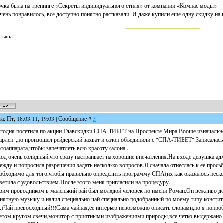
чка была на тренинге «Секреты индивидуального стиля» от компании «Компас моды»
очень понравилось, все доступно понятно рассказали. И даже купили еще одну скидку н
тьяна
та: Пт, 18.03.11, 19:03 | Сообщение #
3
годня посетила по акции Главскидки СПА-ТИБЕТ на Проспекте Мира.Вооще изначально 
рлен",но произошел рейдерский захват и салон объединили с "СПА-ТИБЕТ".Записалась
тоаппарата,чтобы запечатлеть всю красоту салона...
од очень солидный,что сразу настраивает на хорошие впечатления.На входе девушка а
ежду и попросила разрешения задать несколько вопросов.Я сначала отнеслась к ее прось
обходимо для того,чтобы правильно определить программу СПА(их как оказалось неск
ветила с удовольствием.После этого меня пригласили на процедуру.
им проводником в маленький рай был молодой человек по имени Роман.Он вежливо до
иятную музыку и налил специально чай специально подобранный по моему типу консти
.)Чай превосходный!!!Сама чайная,ее интерьер невозможно описать словами,но я попр
етом,кругом свечи,монитор с приятными изображениями природы,все четко выдержано 