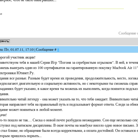
lo
Сообщение 
та: Пт, 01.07.11, 17:10 | Сообщение #
8
рогой участник акции!
иветствуем тебя в нашей Серии Игр "Погоня за серебристым огрызком". В ней, в течение
жешь выиграть один из 100 сертификатов на гарантированную покупку Macbook Air 11" 
ектроники Ютинет.Ру.
дания все разные. Разным будет время их проведения, продолжительность, место, логик
едполагают двигательную и социальную активность, но с некоторыми ты сможешь справит
заданиях будет указано, в какое время ты можешь их выполнить, когда появятся подска
дания.
имательно читай легенду - она может указать на то, что тебя ожидает. Внимательно чит
торая направляет тебя на правильный путь и подсказывает формат ответа. Следи за обно
дание может появиться в любой момент.
ачи!
о-то пошло не так… Смска о новой почте разбудила неожиданно. Сон еще несколько сек
ступил под натиском дисциплины. В окне почты на макбуке висело одно новое письмо. З
 стал ближе, но обращения были всегда корректными, а оплата достойной. Он оставался 
торым пришлось порвать...