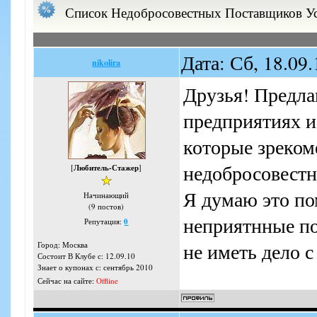
Список Недобросовестных Поставщиков У
Дата: Сб, 18.09
nikolira
Друзья! Предла
предприятиях и
которые зреком
недобросовестн
[
Любитель-Стажер
]
Я думаю это по
Начинающий
(9 постов)
неприятнные п
Репутация:
0
не иметь дело 
Город: Москва
Состоит В Клубе с: 12.09.10
Знает о купонах с: сентябрь 2010
Сейчас на сайте:
Offline