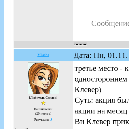
Сообщение
Дата: Пн, 01.11
Milasha
третье место - 
одностороннем 
Клевер)
Суть: акция был
[
Любитель Скидок
]
акции на месяц 
Начинающий
(20 постов)
Ви Клевер при
Репутация:
3
Город: Москва