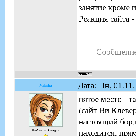
занятие кроме 
Реакция сайта -
Сообщение
Дата: Пн, 01.11
Milasha
пятое место - т
(сайт Ви Клевер
настоящий борде
находится, прям
[
Любитель Скидок
]