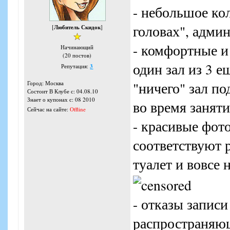
- небольшое кол
головах", админ
[
Любитель Скидок
]
- комфортные и 
Начинающий
(20 постов)
один зал из 3 е
Репутация:
3
"ничего" зал по
Город: Москва
Состоит В Клубе с: 04.08.10
Знает о купонах с: 08 2010
во время заняти
Сейчас на сайте:
Offline
- красивые фот
соответствуют 
туалет и вовсе 
- отказы записи
распространяющ