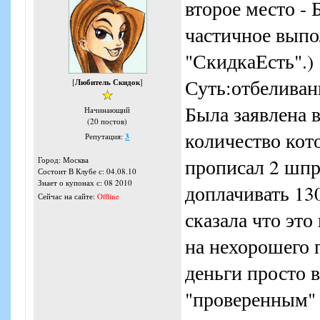
второе место -
частичное выпо
"СкидкаЕсть".)
Суть:отбеливан
[
Любитель Скидок
]
Была заявлена 
Начинающий
(20 постов)
количество кото
Репутация:
3
прописал 2 шпри
Город: Москва
Состоит В Клубе с: 04.08.10
Знает о купонах с: 08 2010
доплачивать 13
Сейчас на сайте:
Offline
сказала что это
на нехорошего 
деньги просто 
"проверенным" 