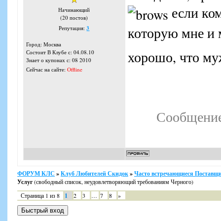
если ком
Начинающий
(20 постов)
которую мне и 
Репутация:
3
Город: Москва
хорошо, что му
Состоит В Клубе с: 04.08.10
Знает о купонах с: 08 2010
Сейчас на сайте:
Offline
Сообщение
ФОРУМ КЛС
»
Клуб Любителей Скидок
»
Часто встречающиеся Поставщи
Услуг
(свободный список, неудовлетворяющий требованиям Черного)
Страница
1
из
8
1
2
3
…
7
8
»